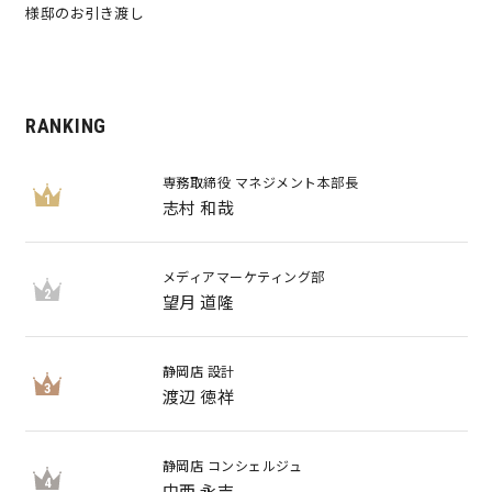
様邸のお引き渡し
RANKING
専務取締役 マネジメント本部長
1
志村 和哉
メディアマーケティング部
2
望月 道隆
静岡店 設計
3
渡辺 徳祥
静岡店 コンシェルジュ
4
中西 永吉