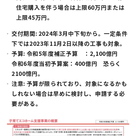
住宅購入を伴う場合は上限60万円または
キママプラス
上限45万円。
交付期間: 2024年3月中下旬から。一定条件
納得リフォームスタジオ
nattoku リノベ
下では2023年11月2日以降の工事も対象。
予算: 令和5年度補正予算 ：2,100億円
分譲住宅･不動産
スタッフブログ
令和6年度当初予算案：400億円 恐らく
2100憶円。
施工事例
お客さまの声
注意: 予算が限られており、対象になるかも
しれない場合は早めに検討し、申請する必
お知らせ
土地情報
要がある。
近日分譲予定情報
会社情報
動画ギャラリー
採用情報