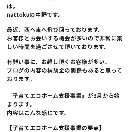
は。
nattokuの中野です。
営業時間／10:00～20:00 定休日／年末年始
タップで電話をかける
最近、西へ東へ飛び回っております。
お客様とお会いする機会が多いので非常に楽
しい時間を過ごさせて頂いております。
来店・見学予約
有難い事に、お越し頂くお客様が多い。
ブログの内容の補助金の関係もあると思って
OWNER’S SITE オーナーズサイト
おります。
『子育てエコホーム支援事業』が3月から始
nattoku
グループコーポレートサイト
まります。
内容はこんな感じです。
nattoku住宅 10のこだわり
【子育てエコホーム支援事業の要点】