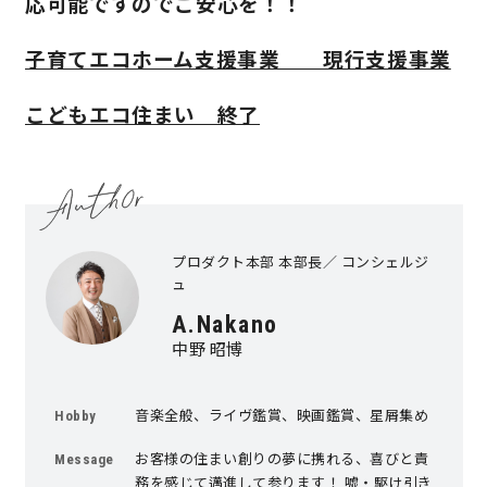
応可能ですのでご安心を！！
子育てエコホーム支援事業 現行支援事業
こどもエコ住まい 終了
プロダクト本部 本部長／ コンシェルジ
ュ
A.Nakano
中野 昭博
音楽全般、ライヴ鑑賞、映画鑑賞、星屑集め
Hobby
お客様の住まい創りの夢に携れる、喜びと責
Message
務を感じて邁進して参ります！ 嘘・駆け引き