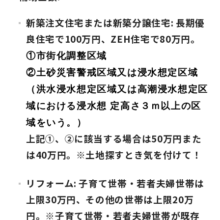
快適な室内環境へのこだわり
新築注文住宅または新築分譲住宅: 長期優
良住宅で100万円、ZEH住宅で80万円。
生涯続く安心のアフターフォロー
①市街化調整区域
②土砂災害警戒区域又は浸水想定区域
ラインナップ
（洪水浸水想定区域又は高潮浸水想定区
域における浸水想 定高さ３ｍ以上の区
最響の家
域をいう。）
上記①、②に該当する場合は50万円また
Groovin’
は40万円。※土地探すとき気を付けて！
nattoku住宅25周年記念モデル
リフォーム: 子育て世帯・若者夫婦世帯は
Glass Arts
上限30万円、その他の世帯は上限20万
円。※子育て世帯・若者夫婦世帯が既存
Blue Style