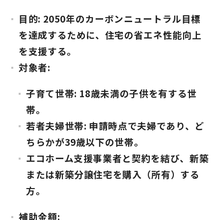
目的: 2050年のカーボンニュートラル目標
理想の暮らしを引き出すデザイン力
を達成するために、住宅の省エネ性能向上
を支援する。
家具まで標準仕様の空間コーディネート
対象者:
身体に優しい自然素材の家
子育て世帯: 18歳未満の子供を有する世
耐震等級3 & 許容応力度計算 全棟標準
帯。
若者夫婦世帯: 申請時点で夫婦であり、ど
徹底したコストダウンの追求
ちらかが39歳以下の世帯。
エコホーム支援事業者と契約を結び、新築
頑丈で長持ちの外壁
または新築分譲住宅を購入（所有）する
2030年の省エネ基準住宅
方。
100年点検住宅
補助金額: