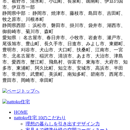
市、裾野市、清水町、小山町、長泉町、函南町、伊豆の国
市、伊豆市一部
静岡県中部 ： 静岡市、焼津市、藤枝市、島田市、吉田町、
牧之原市、川根本町
静岡県西部 ： 浜松市、磐田市、掛川市、袋井市、湖西市、
御前崎市、菊川市、森町
愛知県 ： 名古屋市、春日井市、小牧市、岩倉市、瀬戸市、
尾張旭市、豊山町、長久手市、日進市、みよし市、東郷町、
豊明市、刈谷市、犬山市、大口町、扶桑町、江南市、一宮
市、北名古屋市、稲沢市、清須市、あま市、大治市、津島
市、愛西市、蟹江町、飛島村、弥富市、東海市、大府市、知
多市、東浦町、阿久比町、知立市、安城市、高浜市、半田
市、常滑市、武豊町、美浜町、南知多町、碧南市、西尾市、
豊田市、岡崎市、幸田町
HOME
nattoku住宅 10のこだわり
理想の暮らしを引き出すデザイン力
家具まで標準仕様の空間コーディネート