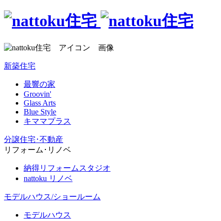
新築住宅
最響の家
Groovin'
Glass Arts
Blue Style
キママプラス
分譲住宅･不動産
リフォーム･リノベ
納得リフォームスタジオ
nattoku リノベ
モデルハウス/ショールーム
モデルハウス