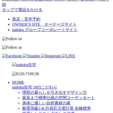
始
タップで電話をかける
来店・見学予約
OWNER’S SITE オーナーズサイト
nattoku
グループコーポレートサイト
HOME
nattoku住宅 10のこだわり
理想の暮らしを引き出すデザイン力
家具まで標準仕様の空間コーディネート
身体に優しい自然素材の家
耐震等級3 & 許容応力度計算 全棟標準