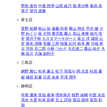
野田 進也
中屋 悠理
山田 綾乃
堀 美沙希
菊池 奈
美子
望月 道隆
富士店
星野 祐輝
秋山 祐
遠藤 尚美
横山 翔太
芹沢 健
小
野 めぐり
荻 大翔
鹿児島 馨人
若山 来輝
福与 浩
史
望月千秋
カスタマーサポート
富士 洋
成田 公
史
新名 清隆
安藤 三恵
稲葉 紀代
鈴木 舞
川端 将
太
浮谷 荘二郎
小林 つかさ
大石達二
森山 祐介
大
橋 祐斗
大塚 由利子
三島店
網野 雅仁
杉本 豪士
松下 羽琉斗
関 志音
杉原 夏
姫
猪田 彩夏
日𠮷 未来
芹澤 潤平
静岡店
寺尾 優来
良知 春海
増井海月
牧野 祐輔
中西 永吉
清水 大貴
杉本 彩希
石上 諄弥
渡辺 徳祥
富田 彰
弥