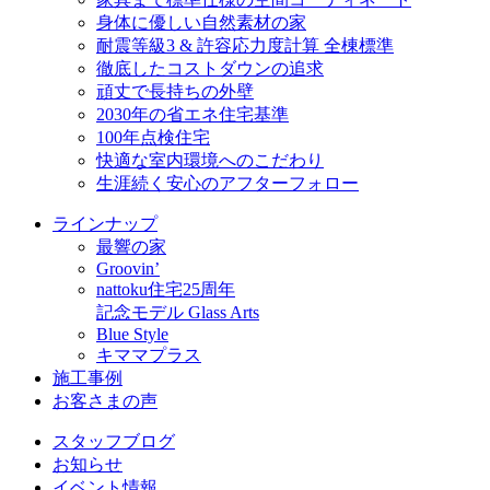
身体に優しい自然素材の家
耐震等級3 & 許容応力度計算 全棟標準
徹底したコストダウンの追求
頑丈で長持ちの外壁
2030年の省エネ住宅基準
100年点検住宅
快適な室内環境へのこだわり
生涯続く安心のアフターフォロー
ラインナップ
最響の家
Groovin’
nattoku住宅25周年
記念モデル Glass Arts
Blue Style
キママプラス
施工事例
お客さまの声
スタッフブログ
お知らせ
イベント情報