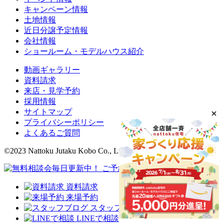
キャンペーン情報
土地情報
近日分譲予定情報
会社情報
ショールーム・モデルハウス紹介
動画ギャラリー
資料請求
来店・見学予約
採用情報
サイトマップ
プライバシーポリシー
よくあるご質問
©2023 Nattoku Jutaku Kobo Co., Ltd.
資料請求
来場予約
スタッフブログ
LINEで相談