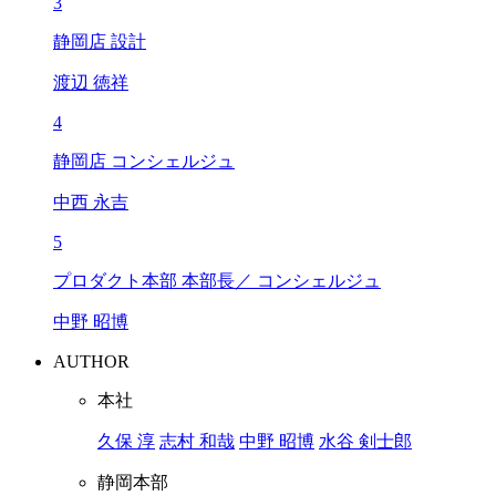
3
静岡店 設計
渡辺 徳祥
4
静岡店 コンシェルジュ
中西 永吉
5
プロダクト本部 本部長／ コンシェルジュ
中野 昭博
AUTHOR
本社
久保 淳
志村 和哉
中野 昭博
水谷 剣士郎
静岡本部