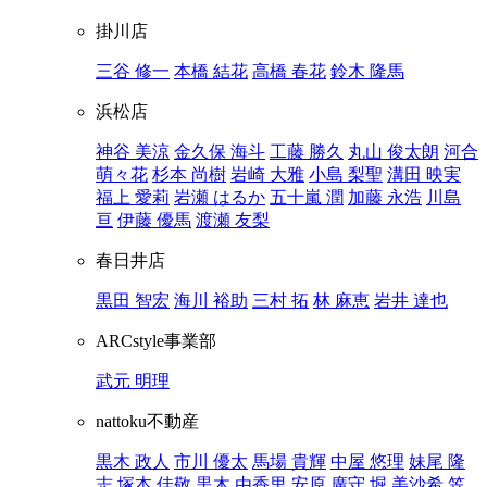
掛川店
三谷 修一
本橋 結花
高橋 春花
鈴木 隆馬
浜松店
神谷 美涼
金久保 海斗
工藤 勝久
丸山 俊太朗
河合
萌々花
杉本 尚樹
岩崎 大雅
小島 梨聖
溝田 映実
福上 愛莉
岩瀬 はるか
五十嵐 潤
加藤 永浩
川島
亘
伊藤 優馬
渡瀬 友梨
春日井店
黒田 智宏
海川 裕助
三村 拓
林 麻恵
岩井 達也
ARCstyle事業部
武元 明理
nattoku不動産
黒木 政人
市川 優太
馬場 貴輝
中屋 悠理
妹尾 隆
志
塚本 佳敬
黒木 由香里
安原 廣守
堀 美沙希
笠