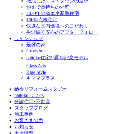
徹底したコストダウンの追求
頑丈で長持ちの外壁
2030年の省エネ基準住宅
100年点検住宅
快適な室内環境へのこだわり
生涯続く安心のアフターフォロー
ラインナップ
最響の家
Groovin’
nattoku住宅25周年記念モデル
Glass Arts
Blue Style
キママプラス
納得リフォームスタジオ
nattoku リノベ
分譲住宅･不動産
スタッフブログ
施工事例
お客さまの声
お知らせ
土地情報