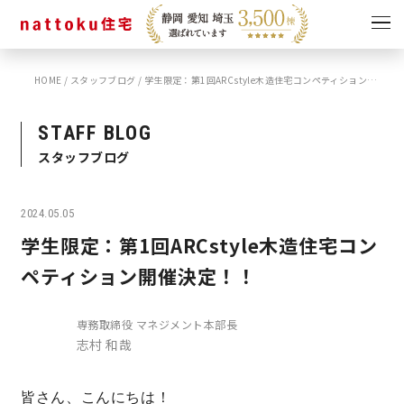
HOME
/
スタッフブログ
/
学生限定：第1回ARCstyle木造住宅コンペティション開催決定！！
イベント
キャンペーン
見学会
情報
STAFF BLOG
スタッフブログ
ショールーム
資料請求
モデルハウス
2024.05.05
スタッフブログ
学生限定：第1回ARCstyle木造住宅コン
ペティション開催決定！！
専務取締役 マネジメント本部長
志村 和哉
皆さん、こんにちは！