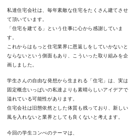
私達住宅会社は、毎年素敵な住宅をたくさん建てさせ
キママプラス
て頂いています。
「住宅を建てる」という仕事に心から感謝していま
す。
納得リフォームスタジオ
nattoku リノベ
これからはもっと住宅業界に恩返しをしていかないと
ならないという側面もあり、こういった取り組みを企
分譲住宅･不動産
スタッフブログ
画しました。
施工事例
お客さまの声
学生さんの自由な発想から生まれる「住宅」は、実は
固定概念いっぱいの私達よりも素晴らしいアイデアで
お知らせ
土地情報
溢れている可能性があります。
住宅会社は旧態依然とした体質も残っており、新しい
近日分譲予定情報
会社情報
風を入れないと業界としても良くないと考えます。
動画ギャラリー
採用情報
今回の学生コンぺのテーマは、