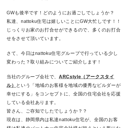
GWも後半です！どのようにお過ごしでしょうか？
営業時間／10:00～20:00 定休日／年末年始
私達、nattoku住宅は嬉しいことにGW大忙しです！！
タップで電話をかける
じっくりお家のお打合せができるので、多くのお打合
せをさせて頂いています。
来店・見学予約
さて、今日はnattoku住宅グループで行っている少し
変わった？取り組みについてご紹介します！
OWNER’S SITE オーナーズサイト
当社のグループ会社で、
ARCstyle（アークスタイ
ル）
という「地域のお客様を地域の優秀なビルダーが
nattoku
グループコーポレートサイト
幸せにする」をコンセプトに、全国の住宅会社を応援
している会社あります。
皆さん、ご存知でしたでしょうか？？
現在は、静岡県内は私達nattoku住宅が、全国のお客
nattoku住宅 10のこだわり