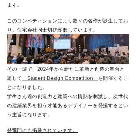
ます。
快適な室内環境へのこだわり
このコンペティションにより数々の名作が誕生してお
生涯続く安心のアフターフォロー
り、住宅会社同士切磋琢磨しています。
ラインナップ
その一環で、2024年から新たに革新と創造の舞台と
最響の家
題して
「Student Design Competition」
を開催するこ
とになりました。
Groovin’
学生さん達の創造力と建築への情熱を刺激し、次世代
の建築業界を担う才能あるデザイナーを発掘するとい
nattoku住宅25周年記念モデル
う主旨になります。
Glass Arts
登竜門にも掲載されています。
Blue Style