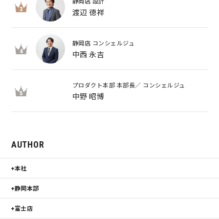
静岡店 設計
3
渡辺 徳祥
静岡店 コンシェルジュ
4
中西 永吉
プロダクト本部 本部長／ コンシェルジュ
5
中野 昭博
AUTHOR
本社
静岡本部
富士店