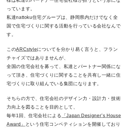
様は私達のパートナー住宅会社様が担うという形にな
っています。
理想の暮らしを引き出すデザイン力
私達nattoku住宅グループは、静岡県内だけでなく全
国で住宅づくりに関する活動を行っている会社なんで
家具まで標準仕様の空間コーディネート
す。
身体に優しい自然素材の家
この
ARCstyle
についてを分かり易く言うと、フラン
チャイズではありませんが、
耐震等級3 & 許容応力度計算 全棟標準
全国の住宅会社を募って、私達とパートナー関係にな
って頂き、住宅づくりに関することを共有し一緒に住
徹底したコストダウンの追求
宅づくりに取り組んでいる集団になります。
頑丈で長持ちの外壁
そちらの方で、住宅会社のデザイン力・設計力・技術
力向上を図ることを目的として、
2030年の省エネ基準住宅
毎年1回、住宅会社による
「Japan Designer’s House
100年点検住宅
Award」
という住宅コンペティションを開催しており