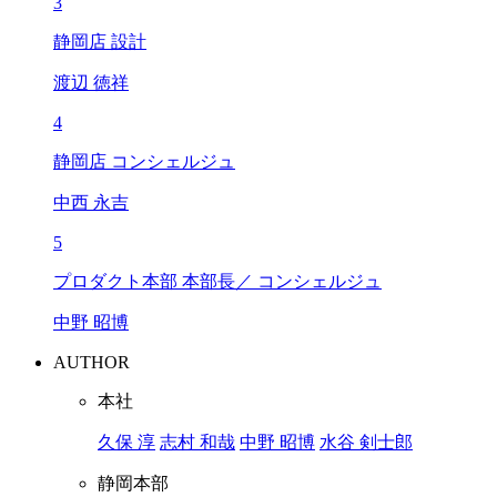
3
静岡店 設計
渡辺 徳祥
4
静岡店 コンシェルジュ
中西 永吉
5
プロダクト本部 本部長／ コンシェルジュ
中野 昭博
AUTHOR
本社
久保 淳
志村 和哉
中野 昭博
水谷 剣士郎
静岡本部