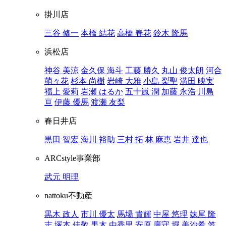
掛川店
三谷 修一
本橋 結花
高橋 春花
鈴木 隆馬
浜松店
神谷 美涼
金久保 海斗
工藤 勝久
丸山 俊太朗
河合
萌々花
杉本 尚樹
岩崎 大雅
小島 梨聖
溝田 映実
福上 愛莉
岩瀬 はるか
五十嵐 潤
加藤 永浩
川島
亘
伊藤 優馬
渡瀬 友梨
春日井店
黒田 智宏
海川 裕助
三村 拓
林 麻恵
岩井 達也
ARCstyle事業部
武元 明理
nattoku不動産
黒木 政人
市川 優太
馬場 貴輝
中屋 悠理
妹尾 隆
志
塚本 佳敬
黒木 由香里
安原 廣守
堀 美沙希
笠