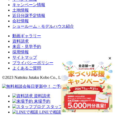
キャンペーン情報
土地情報
近日分譲予定情報
会社情報
ショールーム・モデルハウス紹介
動画ギャラリー
資料請求
来店・見学予約
採用情報
サイトマップ
プライバシーポリシー
よくあるご質問
©2023 Nattoku Jutaku Kobo Co., Ltd.
資料請求
来場予約
スタッフブログ
LINEで相談