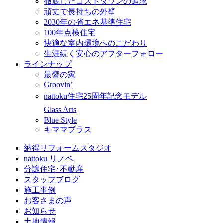
徹底したコストダウンの追求
頑丈で長持ちの外壁
2030年の省エネ基準住宅
100年点検住宅
快適な室内環境へのこだわり
生涯続く安心のアフターフォロー
ラインナップ
最響の家
Groovin’
nattoku住宅25周年記念モデル
Glass Arts
Blue Style
キママプラス
納得リフォームスタジオ
nattoku リノベ
分譲住宅･不動産
スタッフブログ
施工事例
お客さまの声
お知らせ
土地情報