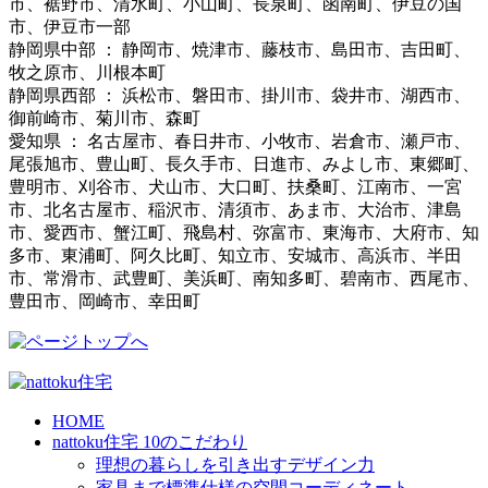
市、裾野市、清水町、小山町、長泉町、函南町、伊豆の国
市、伊豆市一部
静岡県中部 ： 静岡市、焼津市、藤枝市、島田市、吉田町、
牧之原市、川根本町
静岡県西部 ： 浜松市、磐田市、掛川市、袋井市、湖西市、
御前崎市、菊川市、森町
愛知県 ： 名古屋市、春日井市、小牧市、岩倉市、瀬戸市、
尾張旭市、豊山町、長久手市、日進市、みよし市、東郷町、
豊明市、刈谷市、犬山市、大口町、扶桑町、江南市、一宮
市、北名古屋市、稲沢市、清須市、あま市、大治市、津島
市、愛西市、蟹江町、飛島村、弥富市、東海市、大府市、知
多市、東浦町、阿久比町、知立市、安城市、高浜市、半田
市、常滑市、武豊町、美浜町、南知多町、碧南市、西尾市、
豊田市、岡崎市、幸田町
HOME
nattoku住宅 10のこだわり
理想の暮らしを引き出すデザイン力
家具まで標準仕様の空間コーディネート