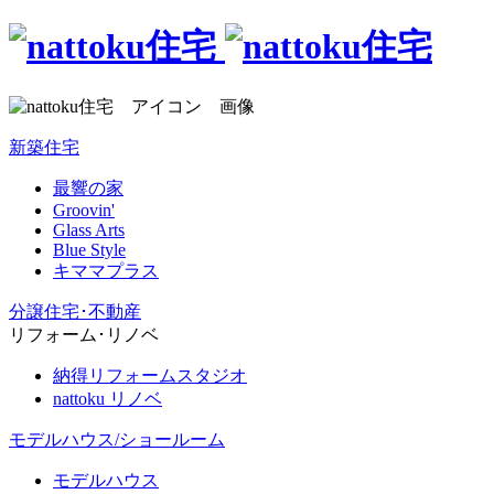
新築住宅
最響の家
Groovin'
Glass Arts
Blue Style
キママプラス
分譲住宅･不動産
リフォーム･リノベ
納得リフォームスタジオ
nattoku リノベ
モデルハウス/ショールーム
モデルハウス