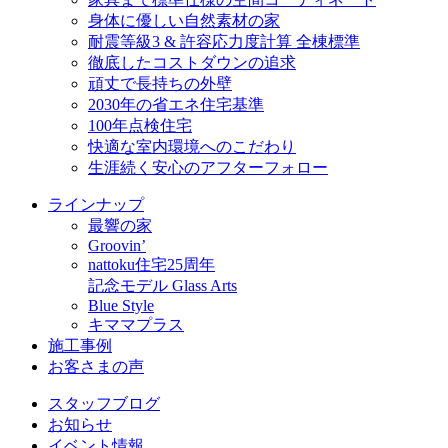
身体に優しい自然素材の家
耐震等級3 & 許容応力度計算 全棟標準
徹底したコストダウンの追求
頑丈で長持ちの外壁
2030年の省エネ住宅基準
100年点検住宅
快適な室内環境へのこだわり
生涯続く安心のアフターフォロー
ラインナップ
最響の家
Groovin’
nattoku住宅25周年
記念モデル Glass Arts
Blue Style
キママプラス
施工事例
お客さまの声
スタッフブログ
お知らせ
イベント情報