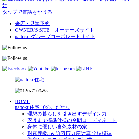
始
タップで電話をかける
来店・見学予約
OWNER’S SITE オーナーズサイト
nattoku
グループコーポレートサイト
HOME
nattoku住宅 10のこだわり
理想の暮らしを引き出すデザイン力
家具まで標準仕様の空間コーディネート
身体に優しい自然素材の家
耐震等級3 & 許容応力度計算 全棟標準