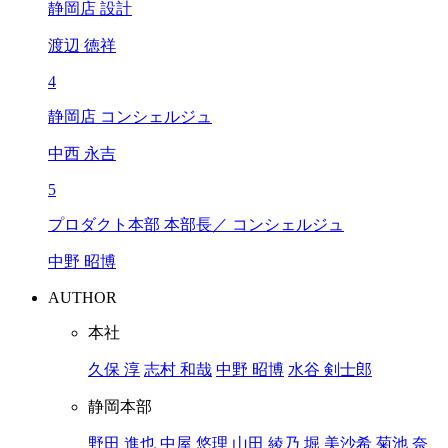
静岡店 設計
渡辺 徳祥
4
静岡店 コンシェルジュ
中西 永吉
5
プロダクト本部 本部長／ コンシェルジュ
中野 昭博
AUTHOR
本社
久保 淳
志村 和哉
中野 昭博
水谷 剣士郎
静岡本部
野田 進也
中屋 悠理
山田 綾乃
堀 美沙希
菊池 奈