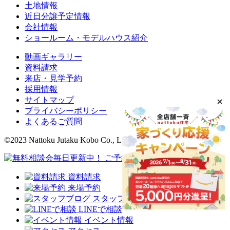
土地情報
近日分譲予定情報
会社情報
ショールーム・モデルハウス紹介
動画ギャラリー
資料請求
来店・見学予約
採用情報
サイトマップ
プライバシーポリシー
よくあるご質問
©2023 Nattoku Jutaku Kobo Co., Ltd.
資料請求
来場予約
スタッフブログ
LINEで相談
イベント情報