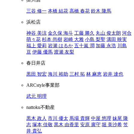
三谷 修一
本橋 結花
高橋 春花
鈴木 隆馬
浜松店
神谷 美涼
金久保 海斗
工藤 勝久
丸山 俊太朗
河合
萌々花
杉本 尚樹
岩崎 大雅
小島 梨聖
溝田 映実
福上 愛莉
岩瀬 はるか
五十嵐 潤
加藤 永浩
川島
亘
伊藤 優馬
渡瀬 友梨
春日井店
黒田 智宏
海川 裕助
三村 拓
林 麻恵
岩井 達也
ARCstyle事業部
武元 明理
nattoku不動産
黒木 政人
市川 優太
馬場 貴輝
中屋 悠理
妹尾 隆
志
塚本 佳敬
黒木 由香里
安原 廣守
堀 美沙希
笠
井 貴弘