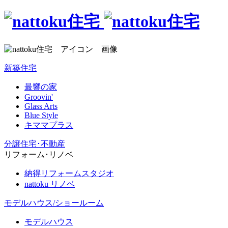
新築住宅
最響の家
Groovin'
Glass Arts
Blue Style
キママプラス
分譲住宅･不動産
リフォーム･リノベ
納得リフォームスタジオ
nattoku リノベ
モデルハウス/ショールーム
モデルハウス