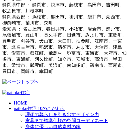
静岡県中部 ： 静岡市、焼津市、藤枝市、島田市、吉田町、
牧之原市、川根本町
静岡県西部 ： 浜松市、磐田市、掛川市、袋井市、湖西市、
御前崎市、菊川市、森町
愛知県 ： 名古屋市、春日井市、小牧市、岩倉市、瀬戸市、
尾張旭市、豊山町、長久手市、日進市、みよし市、東郷町、
豊明市、刈谷市、犬山市、大口町、扶桑町、江南市、一宮
市、北名古屋市、稲沢市、清須市、あま市、大治市、津島
市、愛西市、蟹江町、飛島村、弥富市、東海市、大府市、知
多市、東浦町、阿久比町、知立市、安城市、高浜市、半田
市、常滑市、武豊町、美浜町、南知多町、碧南市、西尾市、
豊田市、岡崎市、幸田町
HOME
nattoku住宅 10のこだわり
理想の暮らしを引き出すデザイン力
家具まで標準仕様の空間コーディネート
身体に優しい自然素材の家