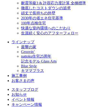
耐震等級3 & 許容応力度計算 全棟標準
徹底したコストダウンの追求
頑丈で長持ちの外壁
2030年の省エネ住宅基準
100年点検住宅
快適な室内環境へのこだわり
生涯続く安心のアフターフォロー
ラインナップ
最響の家
Groovin’
nattoku住宅25周年
記念モデル Glass Arts
Blue Style
キママプラス
施工事例
お客さまの声
スタッフブログ
お知らせ
イベント情報
キャンペーン情報