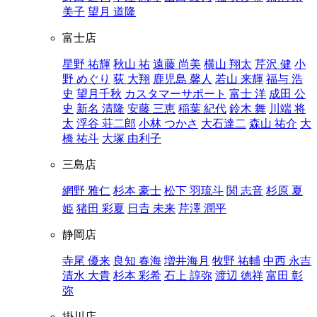
美子
望月 道隆
富士店
星野 祐輝
秋山 祐
遠藤 尚美
横山 翔太
芹沢 健
小
野 めぐり
荻 大翔
鹿児島 馨人
若山 来輝
福与 浩
史
望月千秋
カスタマーサポート
富士 洋
成田 公
史
新名 清隆
安藤 三恵
稲葉 紀代
鈴木 舞
川端 将
太
浮谷 荘二郎
小林 つかさ
大石達二
森山 祐介
大
橋 祐斗
大塚 由利子
三島店
網野 雅仁
杉本 豪士
松下 羽琉斗
関 志音
杉原 夏
姫
猪田 彩夏
日𠮷 未来
芹澤 潤平
静岡店
寺尾 優来
良知 春海
増井海月
牧野 祐輔
中西 永吉
清水 大貴
杉本 彩希
石上 諄弥
渡辺 徳祥
富田 彰
弥
掛川店