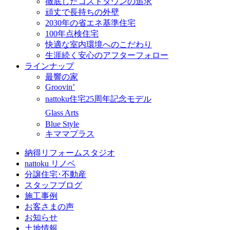
徹底したコストダウンの追求
頑丈で長持ちの外壁
2030年の省エネ基準住宅
100年点検住宅
快適な室内環境へのこだわり
生涯続く安心のアフターフォロー
ラインナップ
最響の家
Groovin’
nattoku住宅25周年記念モデル
Glass Arts
Blue Style
キママプラス
納得リフォームスタジオ
nattoku リノベ
分譲住宅･不動産
スタッフブログ
施工事例
お客さまの声
お知らせ
土地情報