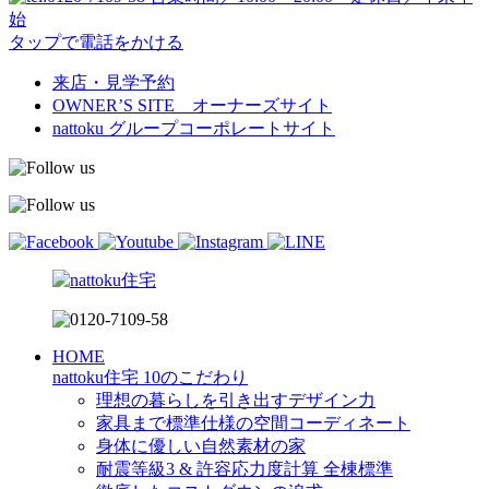
始
タップで電話をかける
来店・見学予約
OWNER’S SITE オーナーズサイト
nattoku
グループコーポレートサイト
HOME
nattoku住宅 10のこだわり
理想の暮らしを引き出すデザイン力
家具まで標準仕様の空間コーディネート
身体に優しい自然素材の家
耐震等級3 & 許容応力度計算 全棟標準