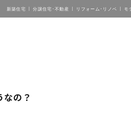
新築住宅
分譲住宅･不動産
リフォーム･リノベ
モ
うなの？