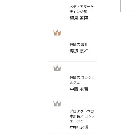
メディアマーケ
ティング部
望月 道隆
3
静岡店 設計
渡辺 徳祥
4
静岡店 コンシェ
ルジュ
中西 永吉
5
プロダクト本部
本部長／ コンシ
ェルジュ
中野 昭博