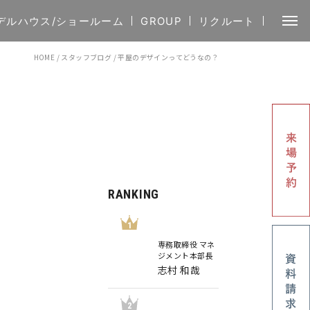
デルハウス/ショールーム
GROUP
リクルート
HOME
/
スタッフブログ
/
平屋のデザインってどうなの？
RANKING
1
専務取締役 マネ
ジメント本部長
志村 和哉
2