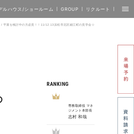
デルハウス/ショールーム
GROUP
リクルート
グ
/
平屋を検討中の方必見！！11/12.13浜松市北区細江町の見学会☆
RANKING
の
1
専務取締役 マネ
ジメント本部長
志村 和哉
2