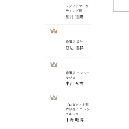
メディアマーケ
ティング部
望月 道隆
3
静岡店 設計
渡辺 徳祥
4
静岡店 コンシェ
ルジュ
中西 永吉
5
プロダクト本部
本部長／ コンシ
ェルジュ
中野 昭博