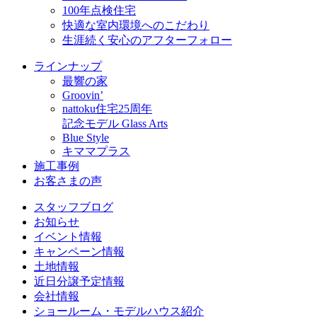
100年点検住宅
快適な室内環境へのこだわり
生涯続く安心のアフターフォロー
ラインナップ
最響の家
Groovin’
nattoku住宅25周年
記念モデル Glass Arts
Blue Style
キママプラス
施工事例
お客さまの声
スタッフブログ
お知らせ
イベント情報
キャンペーン情報
土地情報
近日分譲予定情報
会社情報
ショールーム・モデルハウス紹介