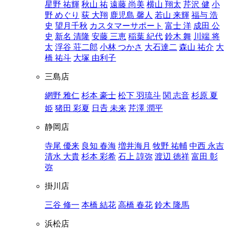
星野 祐輝
秋山 祐
遠藤 尚美
横山 翔太
芹沢 健
小
野 めぐり
荻 大翔
鹿児島 馨人
若山 来輝
福与 浩
史
望月千秋
カスタマーサポート
富士 洋
成田 公
史
新名 清隆
安藤 三恵
稲葉 紀代
鈴木 舞
川端 将
太
浮谷 荘二郎
小林 つかさ
大石達二
森山 祐介
大
橋 祐斗
大塚 由利子
三島店
網野 雅仁
杉本 豪士
松下 羽琉斗
関 志音
杉原 夏
姫
猪田 彩夏
日𠮷 未来
芹澤 潤平
静岡店
寺尾 優来
良知 春海
増井海月
牧野 祐輔
中西 永吉
清水 大貴
杉本 彩希
石上 諄弥
渡辺 徳祥
富田 彰
弥
掛川店
三谷 修一
本橋 結花
高橋 春花
鈴木 隆馬
浜松店