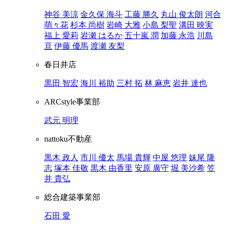
神谷 美涼
金久保 海斗
工藤 勝久
丸山 俊太朗
河合
萌々花
杉本 尚樹
岩崎 大雅
小島 梨聖
溝田 映実
福上 愛莉
岩瀬 はるか
五十嵐 潤
加藤 永浩
川島
亘
伊藤 優馬
渡瀬 友梨
春日井店
黒田 智宏
海川 裕助
三村 拓
林 麻恵
岩井 達也
ARCstyle事業部
武元 明理
nattoku不動産
黒木 政人
市川 優太
馬場 貴輝
中屋 悠理
妹尾 隆
志
塚本 佳敬
黒木 由香里
安原 廣守
堀 美沙希
笠
井 貴弘
総合建築事業部
石田 愛