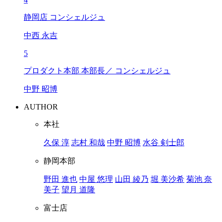
静岡店 コンシェルジュ
中西 永吉
5
プロダクト本部 本部長／ コンシェルジュ
中野 昭博
AUTHOR
本社
久保 淳
志村 和哉
中野 昭博
水谷 剣士郎
静岡本部
野田 進也
中屋 悠理
山田 綾乃
堀 美沙希
菊池 奈
美子
望月 道隆
富士店