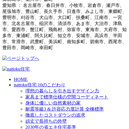
愛知県 ： 名古屋市、春日井市、小牧市、岩倉市、瀬戸市、
尾張旭市、豊山町、長久手市、日進市、みよし市、東郷町、
豊明市、刈谷市、犬山市、大口町、扶桑町、江南市、一宮
市、北名古屋市、稲沢市、清須市、あま市、大治市、津島
市、愛西市、蟹江町、飛島村、弥富市、東海市、大府市、知
多市、東浦町、阿久比町、知立市、安城市、高浜市、半田
市、常滑市、武豊町、美浜町、南知多町、碧南市、西尾市、
豊田市、岡崎市、幸田町
HOME
nattoku住宅 10のこだわり
理想の暮らしを引き出すデザイン力
家具まで標準仕様の空間コーディネート
身体に優しい自然素材の家
耐震等級3 & 許容応力度計算 全棟標準
徹底したコストダウンの追求
頑丈で長持ちの外壁
2030年の省エネ住宅基準