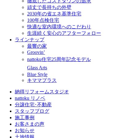
徹底したコストダウンの追求
頑丈で長持ちの外壁
2030年の省エネ基準住宅
100年点検住宅
快適な室内環境へのこだわり
生涯続く安心のアフターフォロー
ラインナップ
最響の家
Groovin’
nattoku住宅25周年記念モデル
Glass Arts
Blue Style
キママプラス
納得リフォームスタジオ
nattoku リノベ
分譲住宅･不動産
スタッフブログ
施工事例
お客さまの声
お知らせ
土地情報