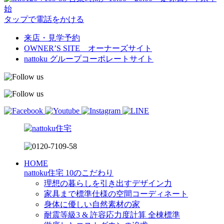
始
タップで電話をかける
来店・見学予約
OWNER’S SITE オーナーズサイト
nattoku
グループコーポレートサイト
HOME
nattoku住宅 10のこだわり
理想の暮らしを引き出すデザイン力
家具まで標準仕様の空間コーディネート
身体に優しい自然素材の家
耐震等級3 & 許容応力度計算 全棟標準