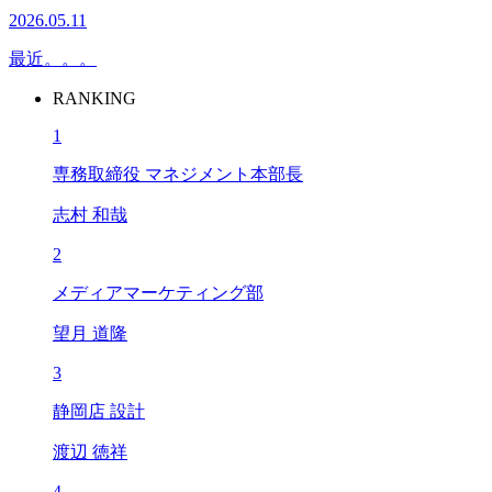
2026.05.11
最近。。。
RANKING
1
専務取締役 マネジメント本部長
志村 和哉
2
メディアマーケティング部
望月 道隆
3
静岡店 設計
渡辺 徳祥
4