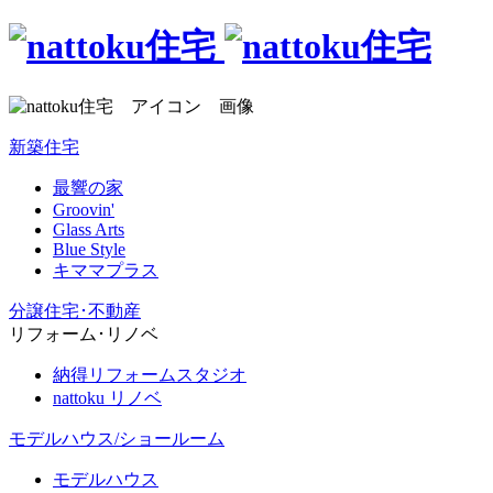
新築住宅
最響の家
Groovin'
Glass Arts
Blue Style
キママプラス
分譲住宅･不動産
リフォーム･リノベ
納得リフォームスタジオ
nattoku リノベ
モデルハウス/ショールーム
モデルハウス