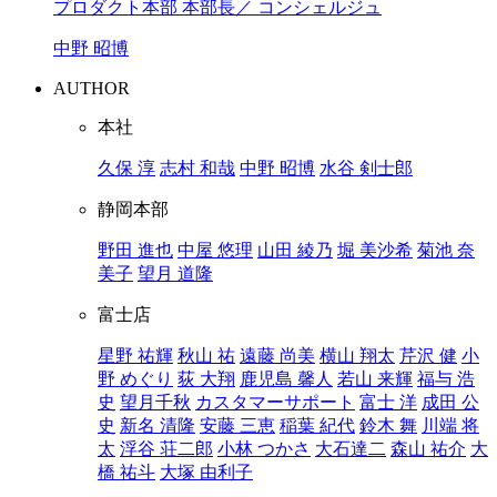
プロダクト本部 本部長／ コンシェルジュ
中野 昭博
AUTHOR
本社
久保 淳
志村 和哉
中野 昭博
水谷 剣士郎
静岡本部
野田 進也
中屋 悠理
山田 綾乃
堀 美沙希
菊池 奈
美子
望月 道隆
富士店
星野 祐輝
秋山 祐
遠藤 尚美
横山 翔太
芹沢 健
小
野 めぐり
荻 大翔
鹿児島 馨人
若山 来輝
福与 浩
史
望月千秋
カスタマーサポート
富士 洋
成田 公
史
新名 清隆
安藤 三恵
稲葉 紀代
鈴木 舞
川端 将
太
浮谷 荘二郎
小林 つかさ
大石達二
森山 祐介
大
橋 祐斗
大塚 由利子