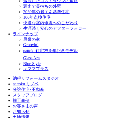
徹底したコストダウンの追求
頑丈で長持ちの外壁
2030年の省エネ基準住宅
100年点検住宅
快適な室内環境へのこだわり
生涯続く安心のアフターフォロー
ラインナップ
最響の家
Groovin’
nattoku住宅25周年記念モデル
Glass Arts
Blue Style
キママプラス
納得リフォームスタジオ
nattoku リノベ
分譲住宅･不動産
スタッフブログ
施工事例
お客さまの声
お知らせ
土地情報