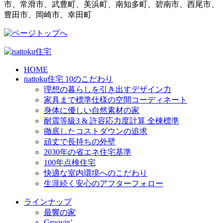
市、常滑市、武豊町、美浜町、南知多町、碧南市、西尾市、
豊田市、岡崎市、幸田町
HOME
nattoku住宅 10のこだわり
理想の暮らしを引き出すデザイン力
家具まで標準仕様の空間コーディネート
身体に優しい自然素材の家
耐震等級3 & 許容応力度計算 全棟標準
徹底したコストダウンの追求
頑丈で長持ちの外壁
2030年の省エネ住宅基準
100年点検住宅
快適な室内環境へのこだわり
生涯続く安心のアフターフォロー
ラインナップ
最響の家
Groovin’