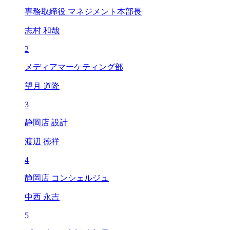
専務取締役 マネジメント本部長
志村 和哉
2
メディアマーケティング部
望月 道隆
3
静岡店 設計
渡辺 徳祥
4
静岡店 コンシェルジュ
中西 永吉
5