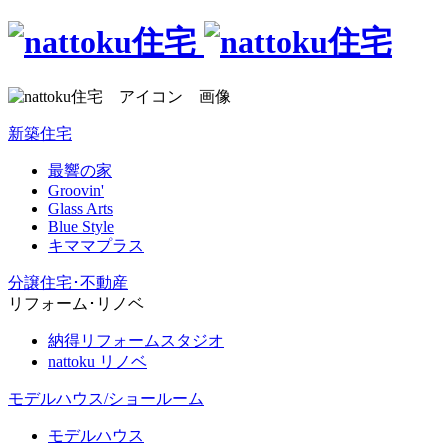
新築住宅
最響の家
Groovin'
Glass Arts
Blue Style
キママプラス
分譲住宅･不動産
リフォーム･リノベ
納得リフォームスタジオ
nattoku リノベ
モデルハウス/ショールーム
モデルハウス