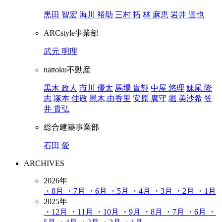
黒田 智宏
海川 裕助
三村 拓
林 麻恵
岩井 達也
ARCstyle事業部
武元 明理
nattoku不動産
黒木 政人
市川 優太
馬場 貴輝
中屋 悠理
妹尾 隆
志
塚本 佳敬
黒木 由香里
安原 廣守
堀 美沙希
笠
井 貴弘
総合建築事業部
石田 愛
ARCHIVES
2026年
・8月
・7月
・6月
・5月
・4月
・3月
・2月
・1月
2025年
・12月
・11月
・10月
・9月
・8月
・7月
・6月
・