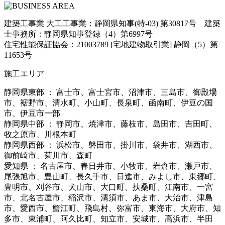
建築工事業 大工工事業：静岡県知事(特-03) 第30817号 建築
士事務所：静岡県知事登録（4）第6997号
住宅性能保証協会：21003789 [宅地建物取引業] 静岡（5）第
11653号
施工エリア
静岡県東部 ： 富士市、富士宮市、沼津市、三島市、御殿場
市、裾野市、清水町、小山町、長泉町、函南町、伊豆の国
市、伊豆市一部
静岡県中部 ： 静岡市、焼津市、藤枝市、島田市、吉田町、
牧之原市、川根本町
静岡県西部 ： 浜松市、磐田市、掛川市、袋井市、湖西市、
御前崎市、菊川市、森町
愛知県 ： 名古屋市、春日井市、小牧市、岩倉市、瀬戸市、
尾張旭市、豊山町、長久手市、日進市、みよし市、東郷町、
豊明市、刈谷市、犬山市、大口町、扶桑町、江南市、一宮
市、北名古屋市、稲沢市、清須市、あま市、大治市、津島
市、愛西市、蟹江町、飛島村、弥富市、東海市、大府市、知
多市、東浦町、阿久比町、知立市、安城市、高浜市、半田