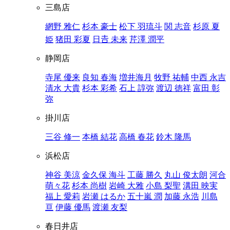
三島店
網野 雅仁
杉本 豪士
松下 羽琉斗
関 志音
杉原 夏
姫
猪田 彩夏
日𠮷 未来
芹澤 潤平
静岡店
寺尾 優来
良知 春海
増井海月
牧野 祐輔
中西 永吉
清水 大貴
杉本 彩希
石上 諄弥
渡辺 徳祥
富田 彰
弥
掛川店
三谷 修一
本橋 結花
高橋 春花
鈴木 隆馬
浜松店
神谷 美涼
金久保 海斗
工藤 勝久
丸山 俊太朗
河合
萌々花
杉本 尚樹
岩崎 大雅
小島 梨聖
溝田 映実
福上 愛莉
岩瀬 はるか
五十嵐 潤
加藤 永浩
川島
亘
伊藤 優馬
渡瀬 友梨
春日井店