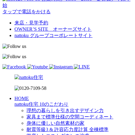
始
タップで電話をかける
来店・見学予約
OWNER’S SITE オーナーズサイト
nattoku
グループコーポレートサイト
HOME
nattoku住宅 10のこだわり
理想の暮らしを引き出すデザイン力
家具まで標準仕様の空間コーディネート
身体に優しい自然素材の家
耐震等級3 & 許容応力度計算 全棟標準