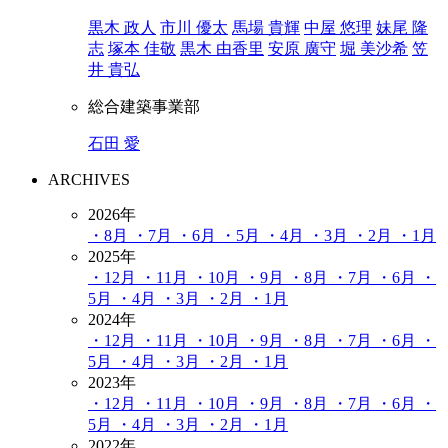
黒木 政人
市川 優太
馬場 貴輝
中屋 悠理
妹尾 隆
志
塚本 佳敬
黒木 由香里
安原 廣守
堀 美沙希
笠
井 貴弘
総合建築事業部
石田 愛
ARCHIVES
2026年
・8月
・7月
・6月
・5月
・4月
・3月
・2月
・1月
2025年
・12月
・11月
・10月
・9月
・8月
・7月
・6月
・
5月
・4月
・3月
・2月
・1月
2024年
・12月
・11月
・10月
・9月
・8月
・7月
・6月
・
5月
・4月
・3月
・2月
・1月
2023年
・12月
・11月
・10月
・9月
・8月
・7月
・6月
・
5月
・4月
・3月
・2月
・1月
2022年