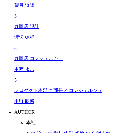
望月 道隆
3
静岡店 設計
渡辺 徳祥
4
静岡店 コンシェルジュ
中西 永吉
5
プロダクト本部 本部長／ コンシェルジュ
中野 昭博
AUTHOR
本社