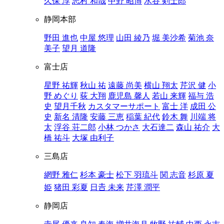
久保 淳
志村 和哉
中野 昭博
水谷 剣士郎
静岡本部
野田 進也
中屋 悠理
山田 綾乃
堀 美沙希
菊池 奈
美子
望月 道隆
富士店
星野 祐輝
秋山 祐
遠藤 尚美
横山 翔太
芹沢 健
小
野 めぐり
荻 大翔
鹿児島 馨人
若山 来輝
福与 浩
史
望月千秋
カスタマーサポート
富士 洋
成田 公
史
新名 清隆
安藤 三恵
稲葉 紀代
鈴木 舞
川端 将
太
浮谷 荘二郎
小林 つかさ
大石達二
森山 祐介
大
橋 祐斗
大塚 由利子
三島店
網野 雅仁
杉本 豪士
松下 羽琉斗
関 志音
杉原 夏
姫
猪田 彩夏
日𠮷 未来
芹澤 潤平
静岡店