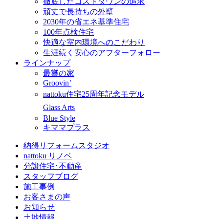
徹底したコストダウンの追求
頑丈で長持ちの外壁
2030年の省エネ基準住宅
100年点検住宅
快適な室内環境へのこだわり
生涯続く安心のアフターフォロー
ラインナップ
最響の家
Groovin’
nattoku住宅25周年記念モデル
Glass Arts
Blue Style
キママプラス
納得リフォームスタジオ
nattoku リノベ
分譲住宅･不動産
スタッフブログ
施工事例
お客さまの声
お知らせ
土地情報