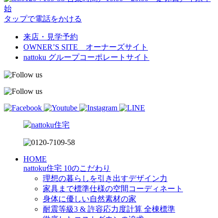
始
タップで電話をかける
来店・見学予約
OWNER’S SITE オーナーズサイト
nattoku
グループコーポレートサイト
HOME
nattoku住宅 10のこだわり
理想の暮らしを引き出すデザイン力
家具まで標準仕様の空間コーディネート
身体に優しい自然素材の家
耐震等級3 & 許容応力度計算 全棟標準