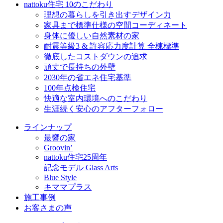
nattoku住宅 10のこだわり
理想の暮らしを引き出すデザイン力
家具まで標準仕様の空間コーディネート
身体に優しい自然素材の家
耐震等級3 & 許容応力度計算 全棟標準
徹底したコストダウンの追求
頑丈で長持ちの外壁
2030年の省エネ住宅基準
100年点検住宅
快適な室内環境へのこだわり
生涯続く安心のアフターフォロー
ラインナップ
最響の家
Groovin’
nattoku住宅25周年
記念モデル Glass Arts
Blue Style
キママプラス
施工事例
お客さまの声