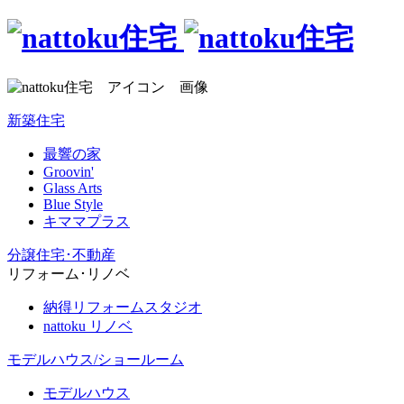
新築住宅
最響の家
Groovin'
Glass Arts
Blue Style
キママプラス
分譲住宅･不動産
リフォーム･リノベ
納得リフォームスタジオ
nattoku リノベ
モデルハウス/ショールーム
モデルハウス