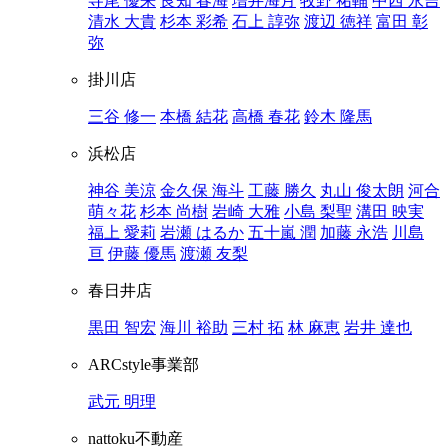
寺尾 優来
良知 春海
増井海月
牧野 祐輔
中西 永吉
清水 大貴
杉本 彩希
石上 諄弥
渡辺 徳祥
富田 彰
弥
掛川店
三谷 修一
本橋 結花
高橋 春花
鈴木 隆馬
浜松店
神谷 美涼
金久保 海斗
工藤 勝久
丸山 俊太朗
河合
萌々花
杉本 尚樹
岩崎 大雅
小島 梨聖
溝田 映実
福上 愛莉
岩瀬 はるか
五十嵐 潤
加藤 永浩
川島
亘
伊藤 優馬
渡瀬 友梨
春日井店
黒田 智宏
海川 裕助
三村 拓
林 麻恵
岩井 達也
ARCstyle事業部
武元 明理
nattoku不動産