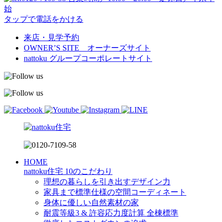
始
タップで電話をかける
来店・見学予約
OWNER’S SITE オーナーズサイト
nattoku
グループコーポレートサイト
HOME
nattoku住宅 10のこだわり
理想の暮らしを引き出すデザイン力
家具まで標準仕様の空間コーディネート
身体に優しい自然素材の家
耐震等級3 & 許容応力度計算 全棟標準