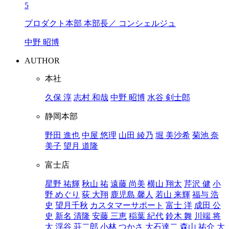
5
プロダクト本部 本部長／ コンシェルジュ
中野 昭博
AUTHOR
本社
久保 淳
志村 和哉
中野 昭博
水谷 剣士郎
静岡本部
野田 進也
中屋 悠理
山田 綾乃
堀 美沙希
菊池 奈
美子
望月 道隆
富士店
星野 祐輝
秋山 祐
遠藤 尚美
横山 翔太
芹沢 健
小
野 めぐり
荻 大翔
鹿児島 馨人
若山 来輝
福与 浩
史
望月千秋
カスタマーサポート
富士 洋
成田 公
史
新名 清隆
安藤 三恵
稲葉 紀代
鈴木 舞
川端 将
太
浮谷 荘二郎
小林 つかさ
大石達二
森山 祐介
大