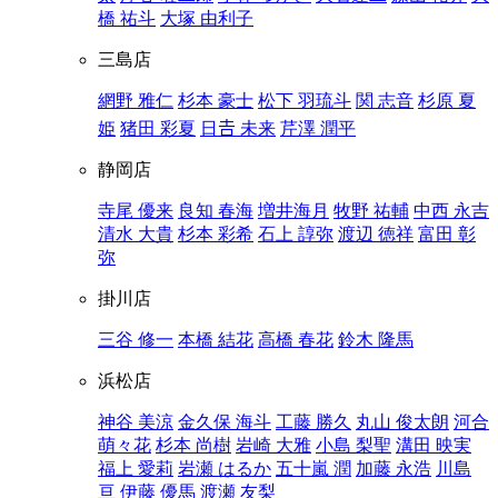
橋 祐斗
大塚 由利子
三島店
網野 雅仁
杉本 豪士
松下 羽琉斗
関 志音
杉原 夏
姫
猪田 彩夏
日𠮷 未来
芹澤 潤平
静岡店
寺尾 優来
良知 春海
増井海月
牧野 祐輔
中西 永吉
清水 大貴
杉本 彩希
石上 諄弥
渡辺 徳祥
富田 彰
弥
掛川店
三谷 修一
本橋 結花
高橋 春花
鈴木 隆馬
浜松店
神谷 美涼
金久保 海斗
工藤 勝久
丸山 俊太朗
河合
萌々花
杉本 尚樹
岩崎 大雅
小島 梨聖
溝田 映実
福上 愛莉
岩瀬 はるか
五十嵐 潤
加藤 永浩
川島
亘
伊藤 優馬
渡瀬 友梨