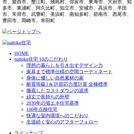
市、愛西市、蟹江町、飛島村、弥富市、東海市、大府市、知
多市、東浦町、阿久比町、知立市、安城市、高浜市、半田
市、常滑市、武豊町、美浜町、南知多町、碧南市、西尾市、
豊田市、岡崎市、幸田町
HOME
nattoku住宅 10のこだわり
理想の暮らしを引き出すデザイン力
家具まで標準仕様の空間コーディネート
身体に優しい自然素材の家
耐震等級3 & 許容応力度計算 全棟標準
徹底したコストダウンの追求
頑丈で長持ちの外壁
2030年の省エネ住宅基準
100年点検住宅
快適な室内環境へのこだわり
生涯続く安心のアフターフォロー
ラインナップ