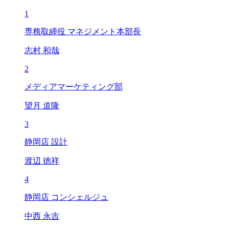
1
専務取締役 マネジメント本部長
志村 和哉
2
メディアマーケティング部
望月 道隆
3
静岡店 設計
渡辺 徳祥
4
静岡店 コンシェルジュ
中西 永吉