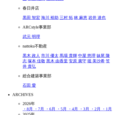
春日井店
黒田 智宏
海川 裕助
三村 拓
林 麻恵
岩井 達也
ARCstyle事業部
武元 明理
nattoku不動産
黒木 政人
市川 優太
馬場 貴輝
中屋 悠理
妹尾 隆
志
塚本 佳敬
黒木 由香里
安原 廣守
堀 美沙希
笠
井 貴弘
総合建築事業部
石田 愛
ARCHIVES
2026年
・8月
・7月
・6月
・5月
・4月
・3月
・2月
・1月
2025年