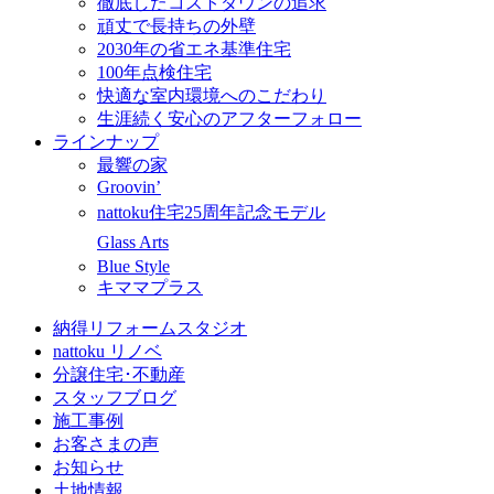
徹底したコストダウンの追求
頑丈で長持ちの外壁
2030年の省エネ基準住宅
100年点検住宅
快適な室内環境へのこだわり
生涯続く安心のアフターフォロー
ラインナップ
最響の家
Groovin’
nattoku住宅25周年記念モデル
Glass Arts
Blue Style
キママプラス
納得リフォームスタジオ
nattoku リノベ
分譲住宅･不動産
スタッフブログ
施工事例
お客さまの声
お知らせ
土地情報