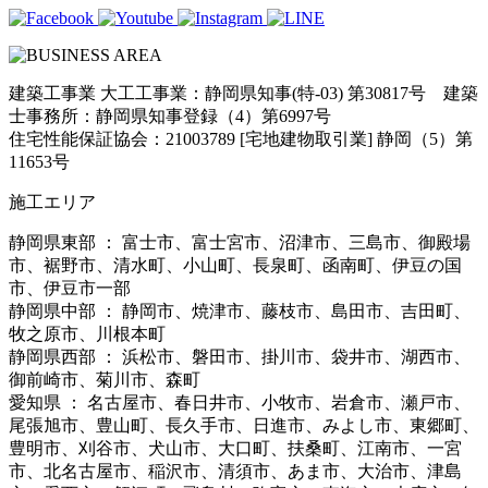
建築工事業 大工工事業：静岡県知事(特-03) 第30817号 建築
士事務所：静岡県知事登録（4）第6997号
住宅性能保証協会：21003789 [宅地建物取引業] 静岡（5）第
11653号
施工エリア
静岡県東部 ： 富士市、富士宮市、沼津市、三島市、御殿場
市、裾野市、清水町、小山町、長泉町、函南町、伊豆の国
市、伊豆市一部
静岡県中部 ： 静岡市、焼津市、藤枝市、島田市、吉田町、
牧之原市、川根本町
静岡県西部 ： 浜松市、磐田市、掛川市、袋井市、湖西市、
御前崎市、菊川市、森町
愛知県 ： 名古屋市、春日井市、小牧市、岩倉市、瀬戸市、
尾張旭市、豊山町、長久手市、日進市、みよし市、東郷町、
豊明市、刈谷市、犬山市、大口町、扶桑町、江南市、一宮
市、北名古屋市、稲沢市、清須市、あま市、大治市、津島