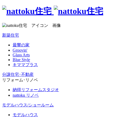
新築住宅
最響の家
Groovin'
Glass Arts
Blue Style
キママプラス
分譲住宅･不動産
リフォーム･リノベ
納得リフォームスタジオ
nattoku リノベ
モデルハウス/ショールーム
モデルハウス