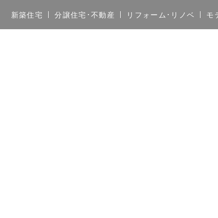
新築住宅
分譲住宅･不動産
リフォーム･リノベ
モ
）