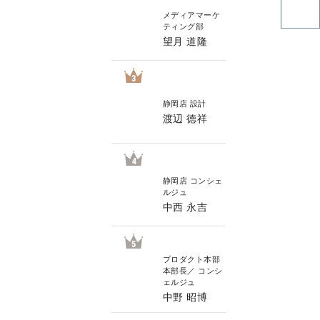
メディアマーケ
ティング部
望月 道隆
3
静岡店 設計
渡辺 徳祥
4
静岡店 コンシェ
ルジュ
中西 永吉
5
プロダクト本部
本部長／ コンシ
ェルジュ
中野 昭博