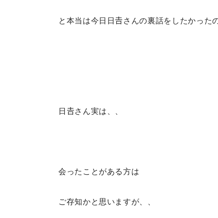
と本当は今日日𠮷さんの裏話をしたかった
日𠮷さん実は、、
会ったことがある方は
ご存知かと思いますが、、