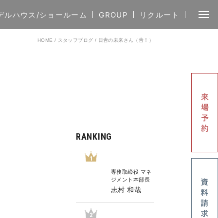
デルハウス/ショールーム
GROUP
リクルート
HOME
/
スタッフブログ
/
日𠮷の未来さん（𠮷！）
RANKING
1
専務取締役 マネ
ジメント本部長
志村 和哉
2