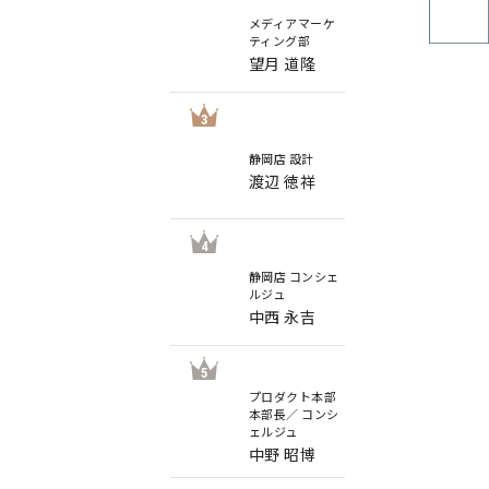
メディアマーケ
ティング部
望月 道隆
3
静岡店 設計
渡辺 徳祥
4
静岡店 コンシェ
ルジュ
中西 永吉
5
プロダクト本部
本部長／ コンシ
ェルジュ
中野 昭博