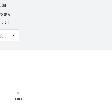
 潤
ーツ観戦
しょう！
見る
LIST