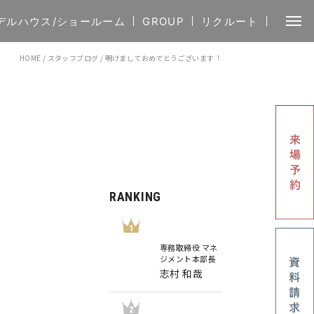
デルハウス/ショールーム
GROUP
リクルート
HOME
/
スタッフブログ
/
明けましておめでとうございます！
RANKING
1
専務取締役 マネ
ジメント本部長
志村 和哉
2