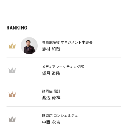
RANKING
専務取締役 マネジメント本部長
1
志村 和哉
メディアマーケティング部
2
望月 道隆
静岡店 設計
3
渡辺 徳祥
静岡店 コンシェルジュ
4
中西 永吉