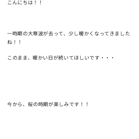
こんにちは！！
営業時間／10:00～20:00 定休日／年末年始
タップで電話をかける
一時期の大寒波が去って、少し暖かくなってきました
ね！！
来店・見学予約
このまま、暖かい日が続いてほしいです・・・
OWNER’S SITE オーナーズサイト
nattoku
グループコーポレートサイト
今から、桜の時期が楽しみです！！
nattoku住宅 10のこだわり