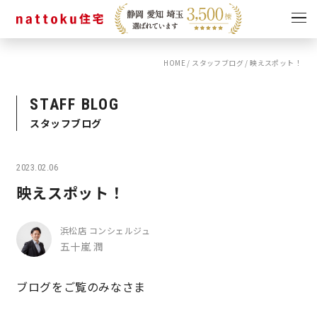
HOME
/
スタッフブログ
/
映えスポット！
イベント
キャンペーン
見学会
情報
STAFF BLOG
スタッフブログ
ショールーム
資料請求
モデルハウス
2023.02.06
スタッフブログ
映えスポット！
浜松店 コンシェルジュ
五十嵐 潤
ブログをご覧のみなさま