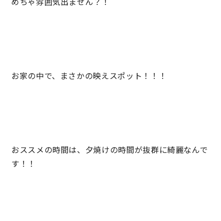
めちゃ雰囲気出ません？！
キママプラス
納得リフォームスタジオ
nattoku リノベ
お家の中で、まさかの映えスポット！！！
分譲住宅･不動産
スタッフブログ
施工事例
お客さまの声
おススメの時間は、夕焼けの時間が抜群に綺麗なんで
お知らせ
土地情報
す！！
近日分譲予定情報
会社情報
動画ギャラリー
採用情報