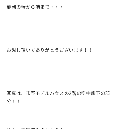
静岡の端から端まで・・・
快適な室内環境へのこだわり
生涯続く安心のアフターフォロー
ラインナップ
お越し頂いてありがとうございます！！
最響の家
Groovin’
写真は、市野モデルハウスの2階の空中廊下の部
分！！
nattoku住宅25周年記念モデル
Glass Arts
Blue Style