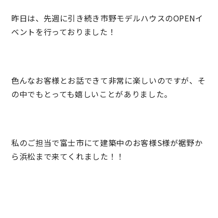
昨日は、先週に引き続き市野モデルハウスのOPENイ
理想の暮らしを引き出すデザイン力
ベントを行っておりました！
家具まで標準仕様の空間コーディネート
身体に優しい自然素材の家
色んなお客様とお話できて非常に楽しいのですが、そ
の中でもとっても嬉しいことがありました。
耐震等級3 & 許容応力度計算 全棟標準
徹底したコストダウンの追求
私のご担当で富士市にて建築中のお客様S様が裾野か
ら浜松まで来てくれました！！
頑丈で長持ちの外壁
2030年の省エネ基準住宅
100年点検住宅