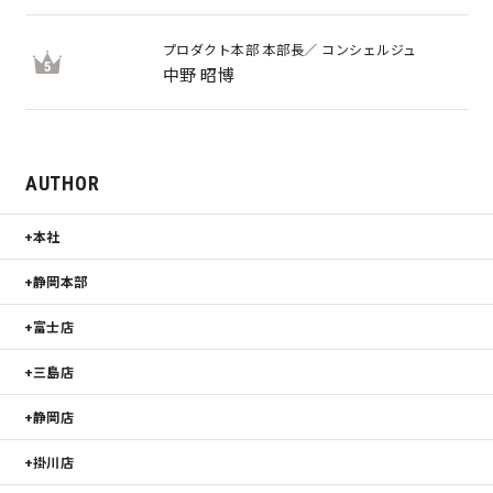
プロダクト本部 本部長／ コンシェルジュ
5
中野 昭博
AUTHOR
本社
静岡本部
富士店
三島店
静岡店
掛川店