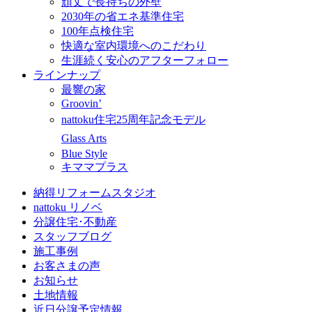
頑丈で長持ちの外壁
2030年の省エネ基準住宅
100年点検住宅
快適な室内環境へのこだわり
生涯続く安心のアフターフォロー
ラインナップ
最響の家
Groovin’
nattoku住宅25周年記念モデル
Glass Arts
Blue Style
キママプラス
納得リフォームスタジオ
nattoku リノベ
分譲住宅･不動産
スタッフブログ
施工事例
お客さまの声
お知らせ
土地情報
近日分譲予定情報