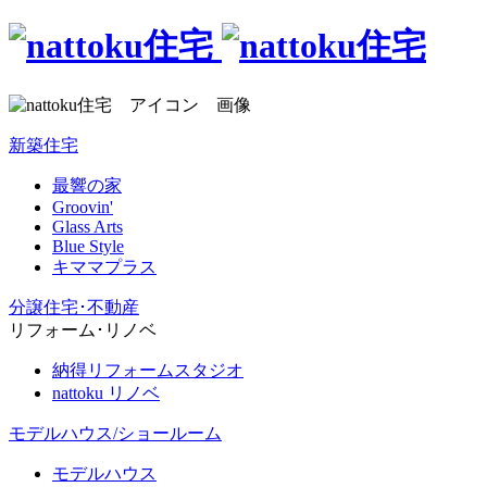
新築住宅
最響の家
Groovin'
Glass Arts
Blue Style
キママプラス
分譲住宅･不動産
リフォーム･リノベ
納得リフォームスタジオ
nattoku リノベ
モデルハウス/ショールーム
モデルハウス