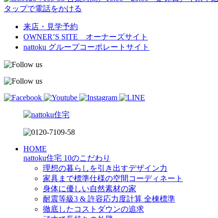
タップで電話をかける
来店・見学予約
OWNER’S SITE オーナーズサイト
nattoku
グループコーポレートサイト
HOME
nattoku住宅 10のこだわり
理想の暮らしを引き出すデザイン力
家具まで標準仕様の空間コーディネート
身体に優しい自然素材の家
耐震等級3 & 許容応力度計算 全棟標準
徹底したコストダウンの追求