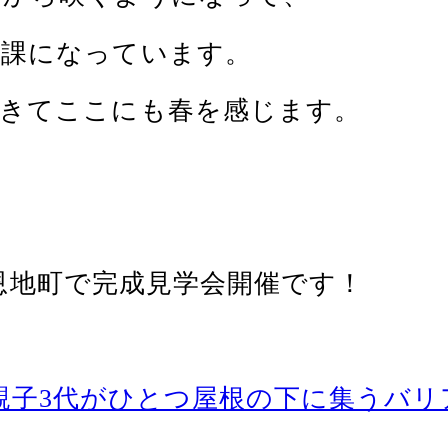
日課になっています。
てきてここにも春を感じます。
南区恩地町で完成見学会開催です！
恩地町] 親子3代がひとつ屋根の下に集う