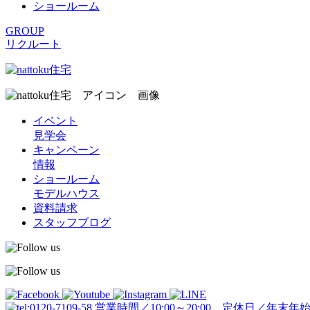
ショールーム
GROUP
リクルート
イベント
見学会
キャンペーン
情報
ショールーム
モデルハウス
資料請求
スタッフブログ
営業時間／10:00～20:00 定休日／年末年