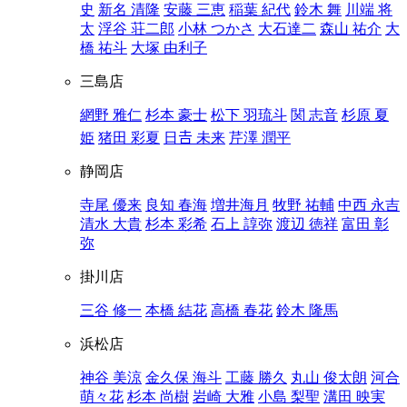
史
新名 清隆
安藤 三恵
稲葉 紀代
鈴木 舞
川端 将
太
浮谷 荘二郎
小林 つかさ
大石達二
森山 祐介
大
橋 祐斗
大塚 由利子
三島店
網野 雅仁
杉本 豪士
松下 羽琉斗
関 志音
杉原 夏
姫
猪田 彩夏
日𠮷 未来
芹澤 潤平
静岡店
寺尾 優来
良知 春海
増井海月
牧野 祐輔
中西 永吉
清水 大貴
杉本 彩希
石上 諄弥
渡辺 徳祥
富田 彰
弥
掛川店
三谷 修一
本橋 結花
高橋 春花
鈴木 隆馬
浜松店
神谷 美涼
金久保 海斗
工藤 勝久
丸山 俊太朗
河合
萌々花
杉本 尚樹
岩崎 大雅
小島 梨聖
溝田 映実