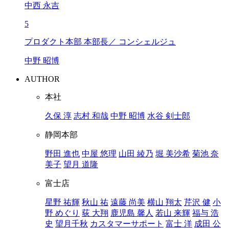
中西 永吉
5
プロダクト本部 本部長／ コンシェルジュ
中野 昭博
AUTHOR
本社
久保 淳
志村 和哉
中野 昭博
水谷 剣士郎
静岡本部
野田 進也
中屋 悠理
山田 綾乃
堀 美沙希
菊池 奈
美子
望月 道隆
富士店
星野 祐輝
秋山 祐
遠藤 尚美
横山 翔太
芹沢 健
小
野 めぐり
荻 大翔
鹿児島 馨人
若山 来輝
福与 浩
史
望月千秋
カスタマーサポート
富士 洋
成田 公