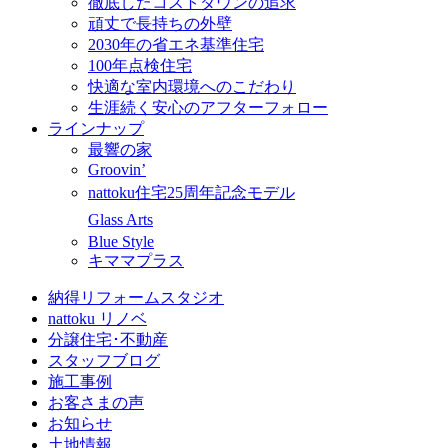
徹底したコストダウンの追求
頑丈で長持ちの外壁
2030年の省エネ基準住宅
100年点検住宅
快適な室内環境へのこだわり
生涯続く安心のアフターフォロー
ラインナップ
最響の家
Groovin’
nattoku住宅25周年記念モデル
Glass Arts
Blue Style
キママプラス
納得リフォームスタジオ
nattoku リノベ
分譲住宅･不動産
スタッフブログ
施工事例
お客さまの声
お知らせ
土地情報