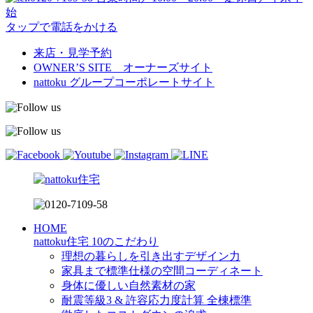
始
タップで電話をかける
来店・見学予約
OWNER’S SITE オーナーズサイト
nattoku
グループコーポレートサイト
HOME
nattoku住宅 10のこだわり
理想の暮らしを引き出すデザイン力
家具まで標準仕様の空間コーディネート
身体に優しい自然素材の家
耐震等級3 & 許容応力度計算 全棟標準