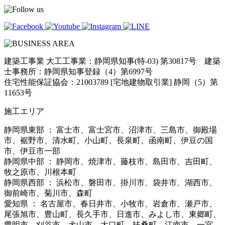
建築工事業 大工工事業：静岡県知事(特-03) 第30817号 建築
士事務所：静岡県知事登録（4）第6997号
住宅性能保証協会：21003789 [宅地建物取引業] 静岡（5）第
11653号
施工エリア
静岡県東部 ： 富士市、富士宮市、沼津市、三島市、御殿場
市、裾野市、清水町、小山町、長泉町、函南町、伊豆の国
市、伊豆市一部
静岡県中部 ： 静岡市、焼津市、藤枝市、島田市、吉田町、
牧之原市、川根本町
静岡県西部 ： 浜松市、磐田市、掛川市、袋井市、湖西市、
御前崎市、菊川市、森町
愛知県 ： 名古屋市、春日井市、小牧市、岩倉市、瀬戸市、
尾張旭市、豊山町、長久手市、日進市、みよし市、東郷町、
豊明市、刈谷市、犬山市、大口町、扶桑町、江南市、一宮