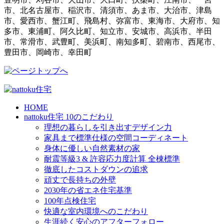
市、北名古屋市、稲沢市、清須市、あま市、大治市、津島
市、愛西市、蟹江町、飛島村、弥富市、東海市、大府市、知
多市、東浦町、阿久比町、知立市、安城市、高浜市、半田
市、常滑市、武豊町、美浜町、南知多町、碧南市、西尾市、
豊田市、岡崎市、幸田町
HOME
nattoku住宅 10のこだわり
理想の暮らしを引き出すデザイン力
家具まで標準仕様の空間コーディネート
身体に優しい自然素材の家
耐震等級3 & 許容応力度計算 全棟標準
徹底したコストダウンの追求
頑丈で長持ちの外壁
2030年の省エネ住宅基準
100年点検住宅
快適な室内環境へのこだわり
生涯続く安心のアフターフォロー