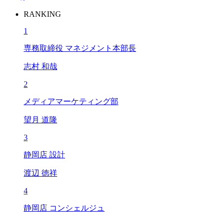
RANKING
1
専務取締役 マネジメント本部長
志村 和哉
2
メディアマーケティング部
望月 道隆
3
静岡店 設計
渡辺 徳祥
4
静岡店 コンシェルジュ