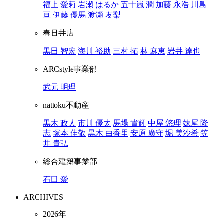
福上 愛莉
岩瀬 はるか
五十嵐 潤
加藤 永浩
川島
亘
伊藤 優馬
渡瀬 友梨
春日井店
黒田 智宏
海川 裕助
三村 拓
林 麻恵
岩井 達也
ARCstyle事業部
武元 明理
nattoku不動産
黒木 政人
市川 優太
馬場 貴輝
中屋 悠理
妹尾 隆
志
塚本 佳敬
黒木 由香里
安原 廣守
堀 美沙希
笠
井 貴弘
総合建築事業部
石田 愛
ARCHIVES
2026年