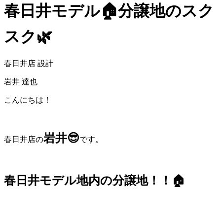
春日井モデル🏠分譲地のスク
スク🌿
春日井店 設計
岩井 達也
こんにちは！
岩井😎
春日井店の
です。
春日井モデル地内の分譲地
！！🏠