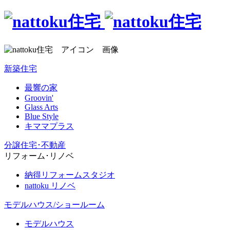
新築住宅
最響の家
Groovin'
Glass Arts
Blue Style
キママプラス
分譲住宅･不動産
リフォーム･リノベ
納得リフォームスタジオ
nattoku リノベ
モデルハウス/ショールーム
モデルハウス