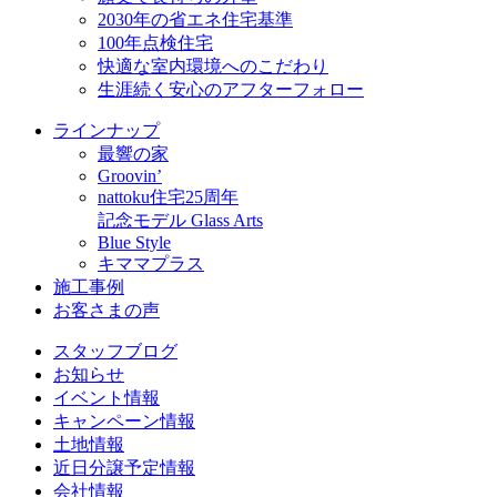
2030年の省エネ住宅基準
100年点検住宅
快適な室内環境へのこだわり
生涯続く安心のアフターフォロー
ラインナップ
最響の家
Groovin’
nattoku住宅25周年
記念モデル Glass Arts
Blue Style
キママプラス
施工事例
お客さまの声
スタッフブログ
お知らせ
イベント情報
キャンペーン情報
土地情報
近日分譲予定情報
会社情報