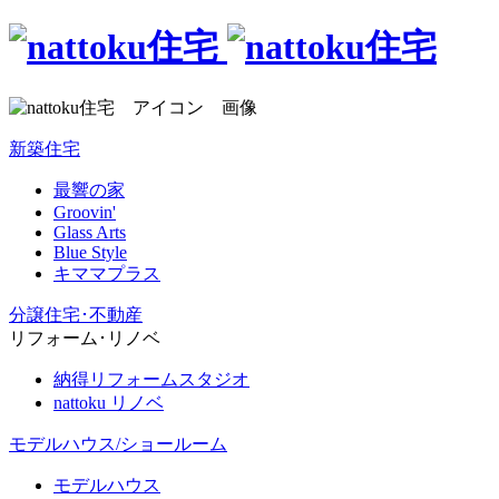
新築住宅
最響の家
Groovin'
Glass Arts
Blue Style
キママプラス
分譲住宅･不動産
リフォーム･リノベ
納得リフォームスタジオ
nattoku リノベ
モデルハウス/ショールーム
モデルハウス