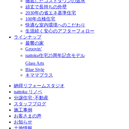
徹底したコストダウンの追求
頑丈で長持ちの外壁
2030年の省エネ基準住宅
100年点検住宅
快適な室内環境へのこだわり
生涯続く安心のアフターフォロー
ラインナップ
最響の家
Groovin’
nattoku住宅25周年記念モデル
Glass Arts
Blue Style
キママプラス
納得リフォームスタジオ
nattoku リノベ
分譲住宅･不動産
スタッフブログ
施工事例
お客さまの声
お知らせ
土地情報