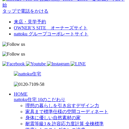
始
タップで電話をかける
来店・見学予約
OWNER’S SITE オーナーズサイト
nattoku
グループコーポレートサイト
HOME
nattoku住宅 10のこだわり
理想の暮らしを引き出すデザイン力
家具まで標準仕様の空間コーディネート
身体に優しい自然素材の家
耐震等級3 & 許容応力度計算 全棟標準