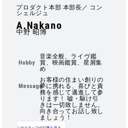
プロダクト本部 本部長／ コン
シェルジュ
A.Nakano
中野 昭博
音楽全般、ライヴ鑑
Hobby
賞、映画鑑賞、星屑集
め
お客様の住まい創りの
Message
夢に携れる、喜びと責
務を感じて邁進して参
ります！ 嘘・駆け引
きは一切致しません。
向き合ってお話し致し
ましょう！
このスタッフの記事を見る