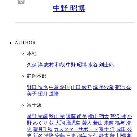
5
中野 昭博
AUTHOR
本社
久保 淳
志村 和哉
中野 昭博
水谷 剣士郎
静岡本部
野田 進也
中屋 悠理
山田 綾乃
堀 美沙希
菊池 奈
美子
望月 道隆
富士店
星野 祐輝
秋山 祐
遠藤 尚美
横山 翔太
芹沢 健
小
野 めぐり
荻 大翔
鹿児島 馨人
若山 来輝
福与 浩
史
望月千秋
カスタマーサポート
富士 洋
成田 公
史
新名 清隆
安藤 三恵
稲葉 紀代
鈴木 舞
川端 将