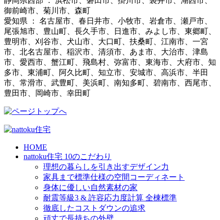
静岡県西部 ： 浜松市、磐田市、掛川市、袋井市、湖西市、
御前崎市、菊川市、森町
愛知県 ： 名古屋市、春日井市、小牧市、岩倉市、瀬戸市、
尾張旭市、豊山町、長久手市、日進市、みよし市、東郷町、
豊明市、刈谷市、犬山市、大口町、扶桑町、江南市、一宮
市、北名古屋市、稲沢市、清須市、あま市、大治市、津島
市、愛西市、蟹江町、飛島村、弥富市、東海市、大府市、知
多市、東浦町、阿久比町、知立市、安城市、高浜市、半田
市、常滑市、武豊町、美浜町、南知多町、碧南市、西尾市、
豊田市、岡崎市、幸田町
HOME
nattoku住宅 10のこだわり
理想の暮らしを引き出すデザイン力
家具まで標準仕様の空間コーディネート
身体に優しい自然素材の家
耐震等級3 & 許容応力度計算 全棟標準
徹底したコストダウンの追求
頑丈で長持ちの外壁