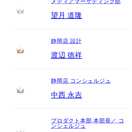
メディアマーケティング部
2
望月 道隆
静岡店 設計
3
渡辺 徳祥
静岡店 コンシェルジュ
4
中西 永吉
プロダクト本部 本部長／ コ
ンシェルジュ