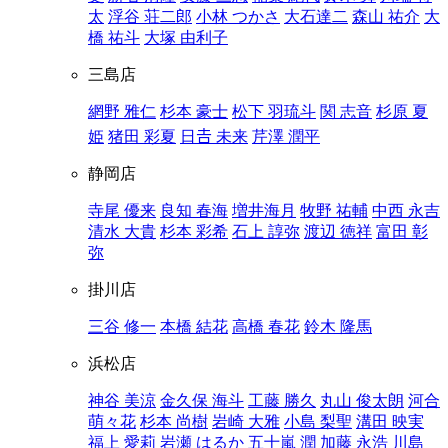
太
浮谷 荘二郎
小林 つかさ
大石達二
森山 祐介
大
橋 祐斗
大塚 由利子
三島店
網野 雅仁
杉本 豪士
松下 羽琉斗
関 志音
杉原 夏
姫
猪田 彩夏
日𠮷 未来
芹澤 潤平
静岡店
寺尾 優来
良知 春海
増井海月
牧野 祐輔
中西 永吉
清水 大貴
杉本 彩希
石上 諄弥
渡辺 徳祥
富田 彰
弥
掛川店
三谷 修一
本橋 結花
高橋 春花
鈴木 隆馬
浜松店
神谷 美涼
金久保 海斗
工藤 勝久
丸山 俊太朗
河合
萌々花
杉本 尚樹
岩崎 大雅
小島 梨聖
溝田 映実
福上 愛莉
岩瀬 はるか
五十嵐 潤
加藤 永浩
川島