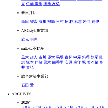
亘
伊藤 優馬
渡瀬 友梨
春日井店
黒田 智宏
海川 裕助
三村 拓
林 麻恵
岩井 達也
ARCstyle事業部
武元 明理
nattoku不動産
黒木 政人
市川 優太
馬場 貴輝
中屋 悠理
妹尾 隆
志
塚本 佳敬
黒木 由香里
安原 廣守
堀 美沙希
笠
井 貴弘
総合建築事業部
石田 愛
ARCHIVES
2026年
・8月
・7月
・6月
・5月
・4月
・3月
・2月
・1月