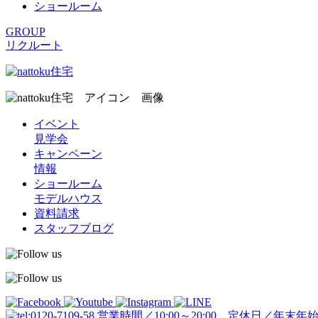
ショールーム
GROUP
リクルート
イベント
見学会
キャンペーン
情報
ショールーム
モデルハウス
資料請求
スタッフブログ
営業時間／10:00～20:00 定休日／年末年