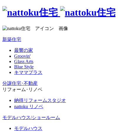
新築住宅
最響の家
Groovin'
Glass Arts
Blue Style
キママプラス
分譲住宅･不動産
リフォーム･リノベ
納得リフォームスタジオ
nattoku リノベ
モデルハウス/ショールーム
モデルハウス