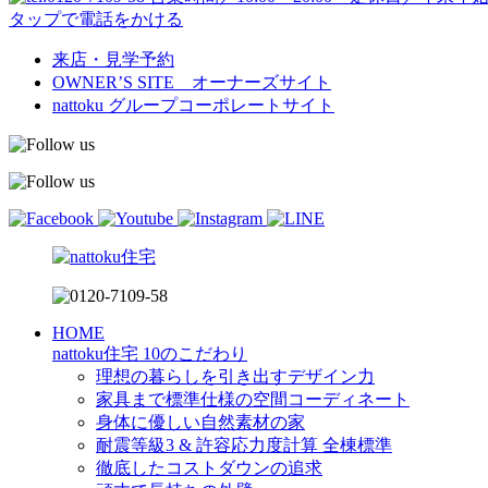
タップで電話をかける
来店・見学予約
OWNER’S SITE オーナーズサイト
nattoku
グループコーポレートサイト
HOME
nattoku住宅 10のこだわり
理想の暮らしを引き出すデザイン力
家具まで標準仕様の空間コーディネート
身体に優しい自然素材の家
耐震等級3 & 許容応力度計算 全棟標準
徹底したコストダウンの追求