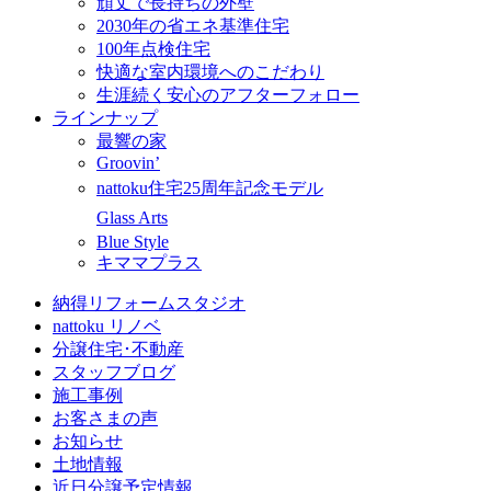
頑丈で長持ちの外壁
2030年の省エネ基準住宅
100年点検住宅
快適な室内環境へのこだわり
生涯続く安心のアフターフォロー
ラインナップ
最響の家
Groovin’
nattoku住宅25周年記念モデル
Glass Arts
Blue Style
キママプラス
納得リフォームスタジオ
nattoku リノベ
分譲住宅･不動産
スタッフブログ
施工事例
お客さまの声
お知らせ
土地情報
近日分譲予定情報