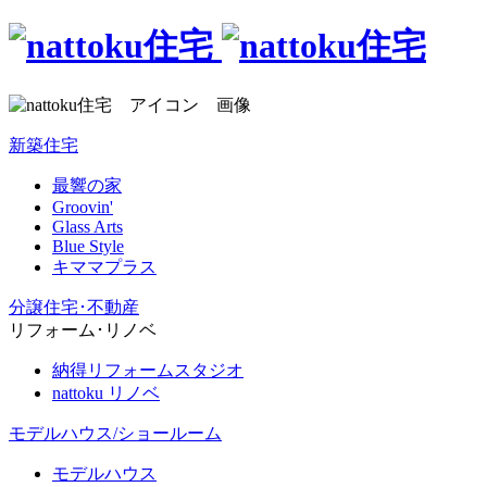
新築住宅
最響の家
Groovin'
Glass Arts
Blue Style
キママプラス
分譲住宅･不動産
リフォーム･リノベ
納得リフォームスタジオ
nattoku リノベ
モデルハウス/ショールーム
モデルハウス