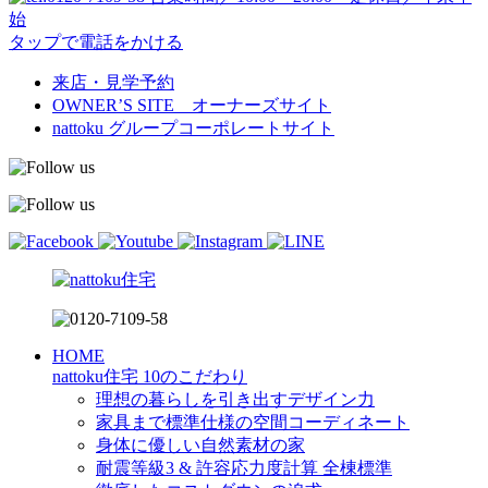
始
タップで電話をかける
来店・見学予約
OWNER’S SITE オーナーズサイト
nattoku
グループコーポレートサイト
HOME
nattoku住宅 10のこだわり
理想の暮らしを引き出すデザイン力
家具まで標準仕様の空間コーディネート
身体に優しい自然素材の家
耐震等級3 & 許容応力度計算 全棟標準