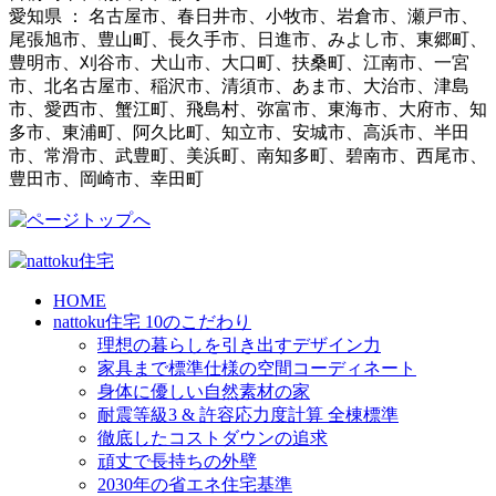
愛知県 ： 名古屋市、春日井市、小牧市、岩倉市、瀬戸市、
尾張旭市、豊山町、長久手市、日進市、みよし市、東郷町、
豊明市、刈谷市、犬山市、大口町、扶桑町、江南市、一宮
市、北名古屋市、稲沢市、清須市、あま市、大治市、津島
市、愛西市、蟹江町、飛島村、弥富市、東海市、大府市、知
多市、東浦町、阿久比町、知立市、安城市、高浜市、半田
市、常滑市、武豊町、美浜町、南知多町、碧南市、西尾市、
豊田市、岡崎市、幸田町
HOME
nattoku住宅 10のこだわり
理想の暮らしを引き出すデザイン力
家具まで標準仕様の空間コーディネート
身体に優しい自然素材の家
耐震等級3 & 許容応力度計算 全棟標準
徹底したコストダウンの追求
頑丈で長持ちの外壁
2030年の省エネ住宅基準