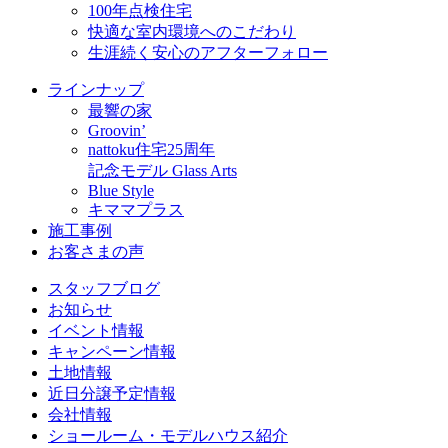
100年点検住宅
快適な室内環境へのこだわり
生涯続く安心のアフターフォロー
ラインナップ
最響の家
Groovin’
nattoku住宅25周年
記念モデル Glass Arts
Blue Style
キママプラス
施工事例
お客さまの声
スタッフブログ
お知らせ
イベント情報
キャンペーン情報
土地情報
近日分譲予定情報
会社情報
ショールーム・モデルハウス紹介