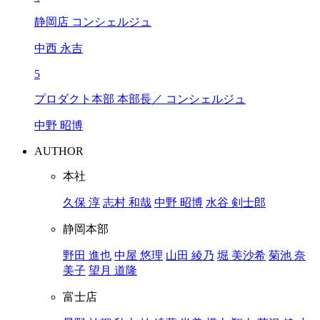
静岡店 コンシェルジュ
中西 永吉
5
プロダクト本部 本部長／ コンシェルジュ
中野 昭博
AUTHOR
本社
久保 淳
志村 和哉
中野 昭博
水谷 剣士郎
静岡本部
野田 進也
中屋 悠理
山田 綾乃
堀 美沙希
菊池 奈
美子
望月 道隆
富士店