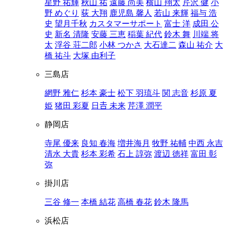
星野 祐輝
秋山 祐
遠藤 尚美
横山 翔太
芹沢 健
小
野 めぐり
荻 大翔
鹿児島 馨人
若山 来輝
福与 浩
史
望月千秋
カスタマーサポート
富士 洋
成田 公
史
新名 清隆
安藤 三恵
稲葉 紀代
鈴木 舞
川端 将
太
浮谷 荘二郎
小林 つかさ
大石達二
森山 祐介
大
橋 祐斗
大塚 由利子
三島店
網野 雅仁
杉本 豪士
松下 羽琉斗
関 志音
杉原 夏
姫
猪田 彩夏
日𠮷 未来
芹澤 潤平
静岡店
寺尾 優来
良知 春海
増井海月
牧野 祐輔
中西 永吉
清水 大貴
杉本 彩希
石上 諄弥
渡辺 徳祥
富田 彰
弥
掛川店
三谷 修一
本橋 結花
高橋 春花
鈴木 隆馬
浜松店