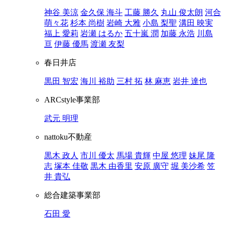
神谷 美涼
金久保 海斗
工藤 勝久
丸山 俊太朗
河合
萌々花
杉本 尚樹
岩崎 大雅
小島 梨聖
溝田 映実
福上 愛莉
岩瀬 はるか
五十嵐 潤
加藤 永浩
川島
亘
伊藤 優馬
渡瀬 友梨
春日井店
黒田 智宏
海川 裕助
三村 拓
林 麻恵
岩井 達也
ARCstyle事業部
武元 明理
nattoku不動産
黒木 政人
市川 優太
馬場 貴輝
中屋 悠理
妹尾 隆
志
塚本 佳敬
黒木 由香里
安原 廣守
堀 美沙希
笠
井 貴弘
総合建築事業部
石田 愛