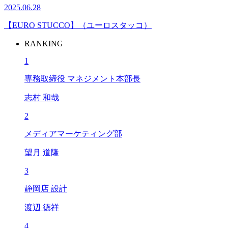
2025.06.28
【EURO STUCCO】（ユーロスタッコ）
RANKING
1
専務取締役 マネジメント本部長
志村 和哉
2
メディアマーケティング部
望月 道隆
3
静岡店 設計
渡辺 徳祥
4