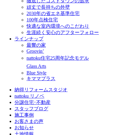
徹底したコストダウンの追求
頑丈で長持ちの外壁
2030年の省エネ基準住宅
100年点検住宅
快適な室内環境へのこだわり
生涯続く安心のアフターフォロー
ラインナップ
最響の家
Groovin’
nattoku住宅25周年記念モデル
Glass Arts
Blue Style
キママプラス
納得リフォームスタジオ
nattoku リノベ
分譲住宅･不動産
スタッフブログ
施工事例
お客さまの声
お知らせ
土地情報