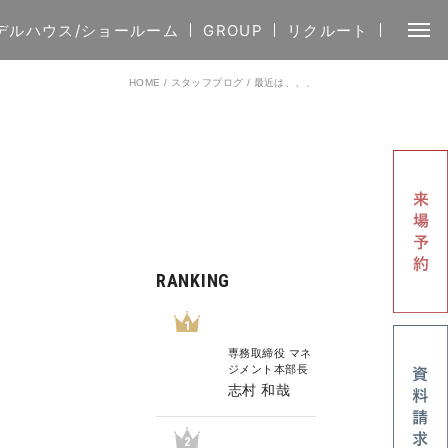
デルハウス/ショールーム
GROUP
リクルート
HOME
/
スタッフブログ
/
最近は、、、
RANKING
1
専務取締役 マネ
ジメント本部長
志村 和哉
2