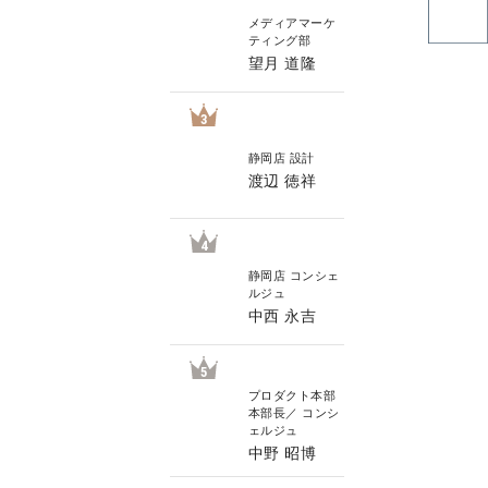
メディアマーケ
ティング部
望月 道隆
3
静岡店 設計
渡辺 徳祥
4
静岡店 コンシェ
ルジュ
中西 永吉
5
プロダクト本部
本部長／ コンシ
ェルジュ
中野 昭博