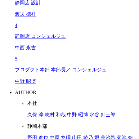
静岡店 設計
渡辺 徳祥
4
静岡店 コンシェルジュ
中西 永吉
5
プロダクト本部 本部長／ コンシェルジュ
中野 昭博
AUTHOR
本社
久保 淳
志村 和哉
中野 昭博
水谷 剣士郎
静岡本部
野田 進也
中屋 悠理
山田 綾乃
堀 美沙希
菊池 奈