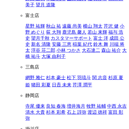
美子
望月 道隆
富士店
星野 祐輝
秋山 祐
遠藤 尚美
横山 翔太
芹沢 健
小
野 めぐり
荻 大翔
鹿児島 馨人
若山 来輝
福与 浩
史
望月千秋
カスタマーサポート
富士 洋
成田 公
史
新名 清隆
安藤 三恵
稲葉 紀代
鈴木 舞
川端 将
太
浮谷 荘二郎
小林 つかさ
大石達二
森山 祐介
大
橋 祐斗
大塚 由利子
三島店
網野 雅仁
杉本 豪士
松下 羽琉斗
関 志音
杉原 夏
姫
猪田 彩夏
日𠮷 未来
芹澤 潤平
静岡店
寺尾 優来
良知 春海
増井海月
牧野 祐輔
中西 永吉
清水 大貴
杉本 彩希
石上 諄弥
渡辺 徳祥
富田 彰
弥
掛川店