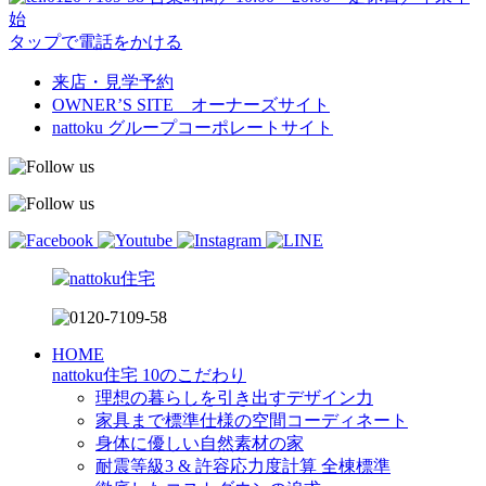
始
タップで電話をかける
来店・見学予約
OWNER’S SITE オーナーズサイト
nattoku
グループコーポレートサイト
HOME
nattoku住宅 10のこだわり
理想の暮らしを引き出すデザイン力
家具まで標準仕様の空間コーディネート
身体に優しい自然素材の家
耐震等級3 & 許容応力度計算 全棟標準