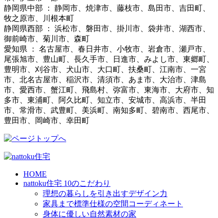
静岡県中部 ： 静岡市、焼津市、藤枝市、島田市、吉田町、
牧之原市、川根本町
静岡県西部 ： 浜松市、磐田市、掛川市、袋井市、湖西市、
御前崎市、菊川市、森町
愛知県 ： 名古屋市、春日井市、小牧市、岩倉市、瀬戸市、
尾張旭市、豊山町、長久手市、日進市、みよし市、東郷町、
豊明市、刈谷市、犬山市、大口町、扶桑町、江南市、一宮
市、北名古屋市、稲沢市、清須市、あま市、大治市、津島
市、愛西市、蟹江町、飛島村、弥富市、東海市、大府市、知
多市、東浦町、阿久比町、知立市、安城市、高浜市、半田
市、常滑市、武豊町、美浜町、南知多町、碧南市、西尾市、
豊田市、岡崎市、幸田町
HOME
nattoku住宅 10のこだわり
理想の暮らしを引き出すデザイン力
家具まで標準仕様の空間コーディネート
身体に優しい自然素材の家