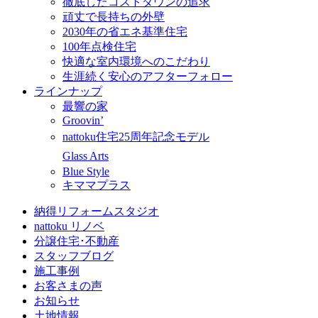
徹底したコストダウンの追求
頑丈で長持ちの外壁
2030年の省エネ基準住宅
100年点検住宅
快適な室内環境へのこだわり
生涯続く安心のアフターフォロー
ラインナップ
最響の家
Groovin’
nattoku住宅25周年記念モデル
Glass Arts
Blue Style
キママプラス
納得リフォームスタジオ
nattoku リノベ
分譲住宅･不動産
スタッフブログ
施工事例
お客さまの声
お知らせ
土地情報