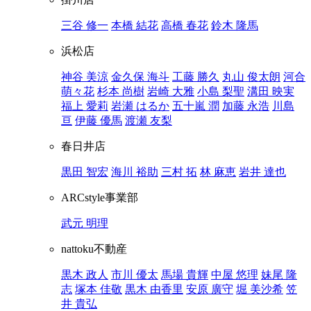
三谷 修一
本橋 結花
高橋 春花
鈴木 隆馬
浜松店
神谷 美涼
金久保 海斗
工藤 勝久
丸山 俊太朗
河合
萌々花
杉本 尚樹
岩崎 大雅
小島 梨聖
溝田 映実
福上 愛莉
岩瀬 はるか
五十嵐 潤
加藤 永浩
川島
亘
伊藤 優馬
渡瀬 友梨
春日井店
黒田 智宏
海川 裕助
三村 拓
林 麻恵
岩井 達也
ARCstyle事業部
武元 明理
nattoku不動産
黒木 政人
市川 優太
馬場 貴輝
中屋 悠理
妹尾 隆
志
塚本 佳敬
黒木 由香里
安原 廣守
堀 美沙希
笠
井 貴弘