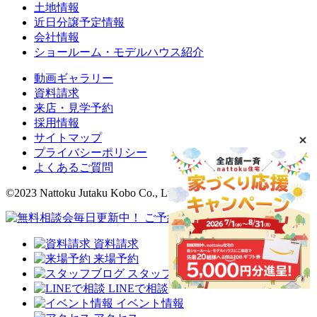
土地情報
近日分譲予定情報
会社情報
ショールーム・モデルハウス紹介
動画ギャラリー
資料請求
来店・見学予約
採用情報
サイトマップ
プライバシーポリシー
よくあるご質問
©2023 Nattoku Jutaku Kobo Co., Ltd.
資料請求
来場予約
スタッフブログ
LINEで相談
イベント情報