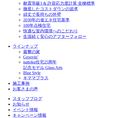
耐震等級3 & 許容応力度計算 全棟標準
徹底したコストダウンの追求
頑丈で長持ちの外壁
2030年の省エネ住宅基準
100年点検住宅
快適な室内環境へのこだわり
生涯続く安心のアフターフォロー
ラインナップ
最響の家
Groovin’
nattoku住宅25周年
記念モデル Glass Arts
Blue Style
キママプラス
施工事例
お客さまの声
スタッフブログ
お知らせ
イベント情報
キャンペーン情報