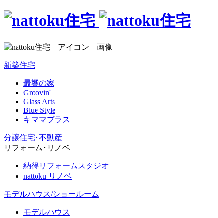
新築住宅
最響の家
Groovin'
Glass Arts
Blue Style
キママプラス
分譲住宅･不動産
リフォーム･リノベ
納得リフォームスタジオ
nattoku リノベ
モデルハウス/ショールーム
モデルハウス