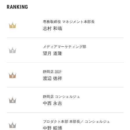
RANKING
専務取締役 マネジメント本部長
1
志村 和哉
メディアマーケティング部
2
望月 道隆
静岡店 設計
3
渡辺 徳祥
静岡店 コンシェルジュ
4
中西 永吉
プロダクト本部 本部長／ コンシェルジュ
5
中野 昭博