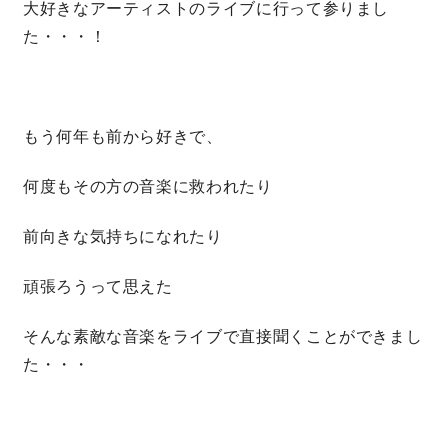
大好きなアーティストのライブに行って参りまし
た・・・！
理想の暮らしを引き出すデザイン力
家具まで標準仕様の空間コーディネート
もう何年も前から好きで、
身体に優しい自然素材の家
何度もその方の音楽に救われたり
耐震等級3 & 許容応力度計算 全棟標準
前向きな気持ちになれたり
徹底したコストダウンの追求
頑張ろうって思えた
頑丈で長持ちの外壁
そんな素敵な音楽をライブで直接聞くことができまし
た・・・
2030年の省エネ基準住宅
100年点検住宅