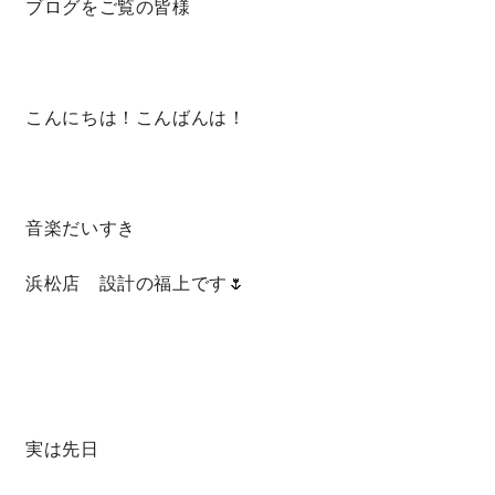
ブログをご覧の皆様
営業時間／10:00～20:00 定休日／年末年始
タップで電話をかける
こんにちは！こんばんは！
来店・見学予約
音楽だいすき
OWNER’S SITE オーナーズサイト
浜松店 設計の福上です🌷
nattoku
グループコーポレートサイト
実は先日
nattoku住宅 10のこだわり