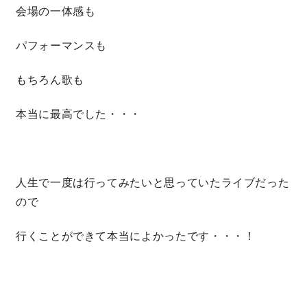
会場の一体感も
快適な室内環境へのこだわり
パフォーマンスも
生涯続く安心のアフターフォロー
もちろん歌も
本当に最高でした・・・
ラインナップ
最響の家
人生で一度は行ってみたいと思っていたライブだった
Groovin’
ので
行くことができて本当によかったです・・・！
nattoku住宅25周年記念モデル
Glass Arts
Blue Style