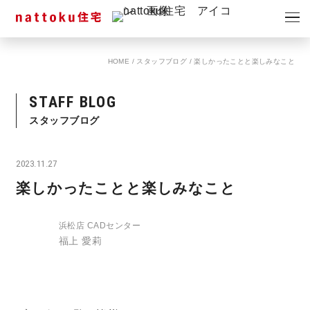
イベント
キャンペーン
HOME
/
スタッフブログ
/
楽しかったことと楽しみなこと
見学会
情報
STAFF BLOG
ショールーム
資料請求
スタッフブログ
モデルハウス
2023.11.27
スタッフブログ
楽しかったことと楽しみなこと
浜松店 CADセンター
福上 愛莉