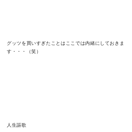
キママプラス
納得リフォームスタジオ
nattoku リノベ
グッツを買いすぎたことはここでは内緒にしておきま
す・・・（笑）
分譲住宅･不動産
スタッフブログ
施工事例
お客さまの声
お知らせ
土地情報
近日分譲予定情報
会社情報
動画ギャラリー
採用情報
人生謳歌