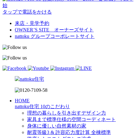
始
タップで電話をかける
来店・見学予約
OWNER’S SITE オーナーズサイト
nattoku
グループコーポレートサイト
HOME
nattoku住宅 10のこだわり
理想の暮らしを引き出すデザイン力
家具まで標準仕様の空間コーディネート
身体に優しい自然素材の家
耐震等級3 & 許容応力度計算 全棟標準