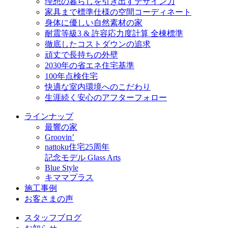
理想の暮らしを引き出すデザイン力
家具まで標準仕様の空間コーディネート
身体に優しい自然素材の家
耐震等級3 & 許容応力度計算 全棟標準
徹底したコストダウンの追求
頑丈で長持ちの外壁
2030年の省エネ住宅基準
100年点検住宅
快適な室内環境へのこだわり
生涯続く安心のアフターフォロー
ラインナップ
最響の家
Groovin’
nattoku住宅25周年
記念モデル Glass Arts
Blue Style
キママプラス
施工事例
お客さまの声
スタッフブログ