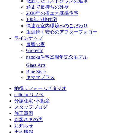
徹底したコストダウンの追求
頑丈で長持ちの外壁
2030年の省エネ基準住宅
100年点検住宅
快適な室内環境へのこだわり
生涯続く安心のアフターフォロー
ラインナップ
最響の家
Groovin’
nattoku住宅25周年記念モデル
Glass Arts
Blue Style
キママプラス
納得リフォームスタジオ
nattoku リノベ
分譲住宅･不動産
スタッフブログ
施工事例
お客さまの声
お知らせ
土地情報