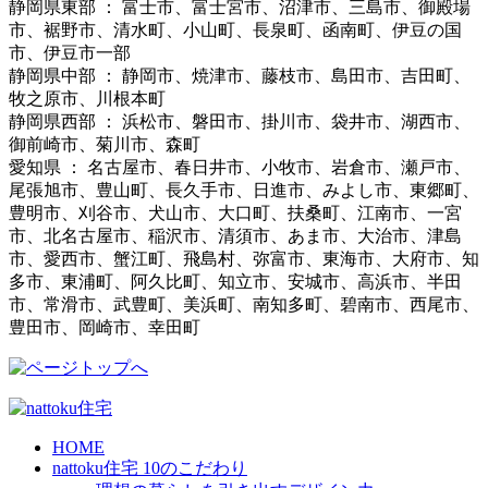
静岡県東部 ： 富士市、富士宮市、沼津市、三島市、御殿場
市、裾野市、清水町、小山町、長泉町、函南町、伊豆の国
市、伊豆市一部
静岡県中部 ： 静岡市、焼津市、藤枝市、島田市、吉田町、
牧之原市、川根本町
静岡県西部 ： 浜松市、磐田市、掛川市、袋井市、湖西市、
御前崎市、菊川市、森町
愛知県 ： 名古屋市、春日井市、小牧市、岩倉市、瀬戸市、
尾張旭市、豊山町、長久手市、日進市、みよし市、東郷町、
豊明市、刈谷市、犬山市、大口町、扶桑町、江南市、一宮
市、北名古屋市、稲沢市、清須市、あま市、大治市、津島
市、愛西市、蟹江町、飛島村、弥富市、東海市、大府市、知
多市、東浦町、阿久比町、知立市、安城市、高浜市、半田
市、常滑市、武豊町、美浜町、南知多町、碧南市、西尾市、
豊田市、岡崎市、幸田町
HOME
nattoku住宅 10のこだわり