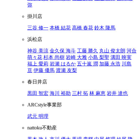
弥
掛川店
三谷 修一
本橋 結花
高橋 春花
鈴木 隆馬
浜松店
神谷 美涼
金久保 海斗
工藤 勝久
丸山 俊太朗
河合
萌々花
杉本 尚樹
岩崎 大雅
小島 梨聖
溝田 映実
福上 愛莉
岩瀬 はるか
五十嵐 潤
加藤 永浩
川島
亘
伊藤 優馬
渡瀬 友梨
春日井店
黒田 智宏
海川 裕助
三村 拓
林 麻恵
岩井 達也
ARCstyle事業部
武元 明理
nattoku不動産