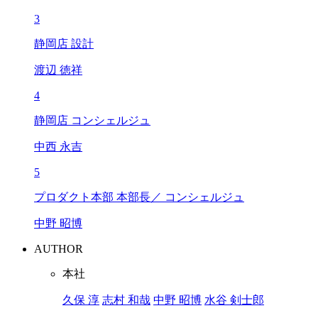
3
静岡店 設計
渡辺 徳祥
4
静岡店 コンシェルジュ
中西 永吉
5
プロダクト本部 本部長／ コンシェルジュ
中野 昭博
AUTHOR
本社
久保 淳
志村 和哉
中野 昭博
水谷 剣士郎