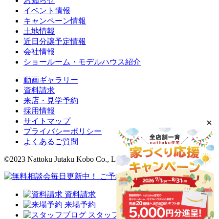
お知らせ
イベント情報
キャンペーン情報
土地情報
近日分譲予定情報
会社情報
ショールーム・モデルハウス紹介
動画ギャラリー
資料請求
来店・見学予約
採用情報
サイトマップ
プライバシーポリシー
よくあるご質問
©2023 Nattoku Jutaku Kobo Co., Ltd.
資料請求
来場予約
スタッフブログ