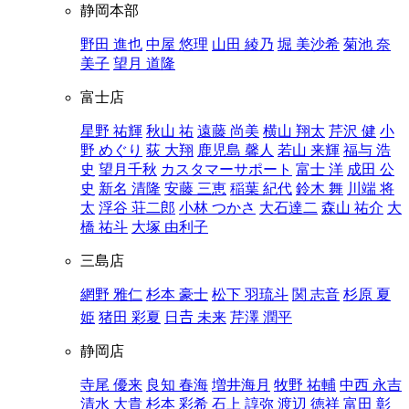
静岡本部
野田 進也
中屋 悠理
山田 綾乃
堀 美沙希
菊池 奈
美子
望月 道隆
富士店
星野 祐輝
秋山 祐
遠藤 尚美
横山 翔太
芹沢 健
小
野 めぐり
荻 大翔
鹿児島 馨人
若山 来輝
福与 浩
史
望月千秋
カスタマーサポート
富士 洋
成田 公
史
新名 清隆
安藤 三恵
稲葉 紀代
鈴木 舞
川端 将
太
浮谷 荘二郎
小林 つかさ
大石達二
森山 祐介
大
橋 祐斗
大塚 由利子
三島店
網野 雅仁
杉本 豪士
松下 羽琉斗
関 志音
杉原 夏
姫
猪田 彩夏
日𠮷 未来
芹澤 潤平
静岡店
寺尾 優来
良知 春海
増井海月
牧野 祐輔
中西 永吉
清水 大貴
杉本 彩希
石上 諄弥
渡辺 徳祥
富田 彰