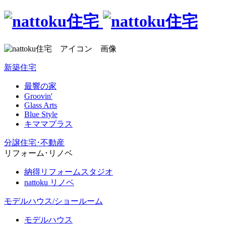
新築住宅
最響の家
Groovin'
Glass Arts
Blue Style
キママプラス
分譲住宅･不動産
リフォーム･リノベ
納得リフォームスタジオ
nattoku リノベ
モデルハウス/ショールーム
モデルハウス