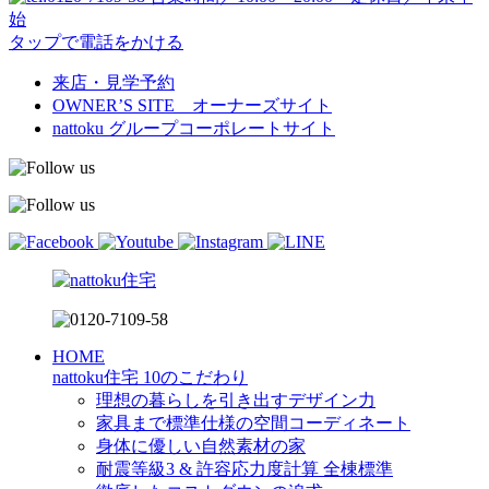
始
タップで電話をかける
来店・見学予約
OWNER’S SITE オーナーズサイト
nattoku
グループコーポレートサイト
HOME
nattoku住宅 10のこだわり
理想の暮らしを引き出すデザイン力
家具まで標準仕様の空間コーディネート
身体に優しい自然素材の家
耐震等級3 & 許容応力度計算 全棟標準