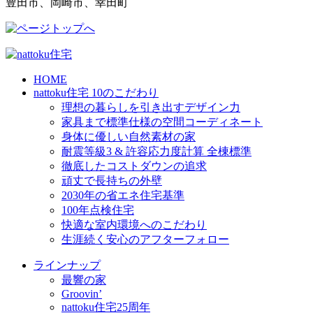
豊田市、岡崎市、幸田町
HOME
nattoku住宅 10のこだわり
理想の暮らしを引き出すデザイン力
家具まで標準仕様の空間コーディネート
身体に優しい自然素材の家
耐震等級3 & 許容応力度計算 全棟標準
徹底したコストダウンの追求
頑丈で長持ちの外壁
2030年の省エネ住宅基準
100年点検住宅
快適な室内環境へのこだわり
生涯続く安心のアフターフォロー
ラインナップ
最響の家
Groovin’
nattoku住宅25周年