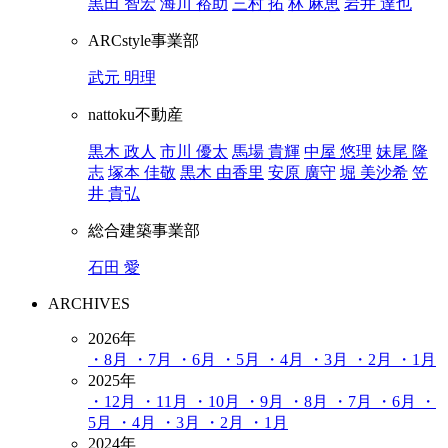
黒田 智宏
海川 裕助
三村 拓
林 麻恵
岩井 達也
ARCstyle事業部
武元 明理
nattoku不動産
黒木 政人
市川 優太
馬場 貴輝
中屋 悠理
妹尾 隆
志
塚本 佳敬
黒木 由香里
安原 廣守
堀 美沙希
笠
井 貴弘
総合建築事業部
石田 愛
ARCHIVES
2026年
・8月
・7月
・6月
・5月
・4月
・3月
・2月
・1月
2025年
・12月
・11月
・10月
・9月
・8月
・7月
・6月
・
5月
・4月
・3月
・2月
・1月
2024年