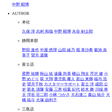
中野 昭博
AUTHOR
本社
久保 淳
志村 和哉
中野 昭博
水谷 剣士郎
静岡本部
野田 進也
中屋 悠理
山田 綾乃
堀 美沙希
菊池 奈
美子
望月 道隆
富士店
星野 祐輝
秋山 祐
遠藤 尚美
横山 翔太
芹沢 健
小
野 めぐり
荻 大翔
鹿児島 馨人
若山 来輝
福与 浩
史
望月千秋
カスタマーサポート
富士 洋
成田 公
史
新名 清隆
安藤 三恵
稲葉 紀代
鈴木 舞
川端 将
太
浮谷 荘二郎
小林 つかさ
大石達二
森山 祐介
大
橋 祐斗
大塚 由利子
三島店