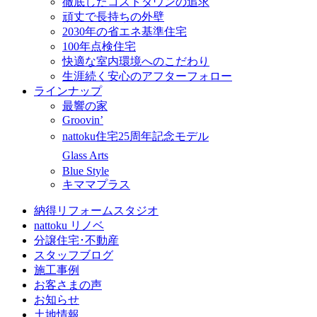
徹底したコストダウンの追求
頑丈で長持ちの外壁
2030年の省エネ基準住宅
100年点検住宅
快適な室内環境へのこだわり
生涯続く安心のアフターフォロー
ラインナップ
最響の家
Groovin’
nattoku住宅25周年記念モデル
Glass Arts
Blue Style
キママプラス
納得リフォームスタジオ
nattoku リノベ
分譲住宅･不動産
スタッフブログ
施工事例
お客さまの声
お知らせ
土地情報