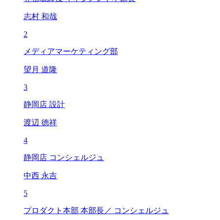
志村 和哉
2
メディアマーケティング部
望月 道隆
3
静岡店 設計
渡辺 徳祥
4
静岡店 コンシェルジュ
中西 永吉
5
プロダクト本部 本部長／ コンシェルジュ