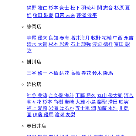
網野 雅仁
杉本 豪士
松下 羽琉斗
関 志音
杉原 夏
姫
猪田 彩夏
日𠮷 未来
芹澤 潤平
静岡店
寺尾 優来
良知 春海
増井海月
牧野 祐輔
中西 永吉
清水 大貴
杉本 彩希
石上 諄弥
渡辺 徳祥
富田 彰
弥
掛川店
三谷 修一
本橋 結花
高橋 春花
鈴木 隆馬
浜松店
神谷 美涼
金久保 海斗
工藤 勝久
丸山 俊太朗
河合
萌々花
杉本 尚樹
岩崎 大雅
小島 梨聖
溝田 映実
福上 愛莉
岩瀬 はるか
五十嵐 潤
加藤 永浩
川島
亘
伊藤 優馬
渡瀬 友梨
春日井店