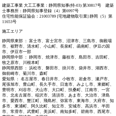
建築工事業 大工工事業：静岡県知事(特-03) 第30817号 建築
士事務所：静岡県知事登録（4）第6997号
住宅性能保証協会：21003789 [宅地建物取引業] 静岡（5）第
11653号
施工エリア
静岡県東部 ： 富士市、富士宮市、沼津市、三島市、御殿場
市、裾野市、清水町、小山町、長泉町、函南町、伊豆の国
市、伊豆市一部
静岡県中部 ： 静岡市、焼津市、藤枝市、島田市、吉田町、
牧之原市、川根本町
静岡県西部 ： 浜松市、磐田市、掛川市、袋井市、湖西市、
御前崎市、菊川市、森町
愛知県 ： 名古屋市、春日井市、小牧市、岩倉市、瀬戸市、
尾張旭市、豊山町、長久手市、日進市、みよし市、東郷町、
豊明市、刈谷市、犬山市、大口町、扶桑町、江南市、一宮
市、北名古屋市、稲沢市、清須市、あま市、大治市、津島
市、愛西市、蟹江町、飛島村、弥富市、東海市、大府市、知
多市、東浦町、阿久比町、知立市、安城市、高浜市、半田
市、常滑市、武豊町、美浜町、南知多町、碧南市、西尾市、