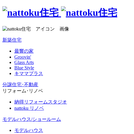
新築住宅
最響の家
Groovin'
Glass Arts
Blue Style
キママプラス
分譲住宅･不動産
リフォーム･リノベ
納得リフォームスタジオ
nattoku リノベ
モデルハウス/ショールーム
モデルハウス