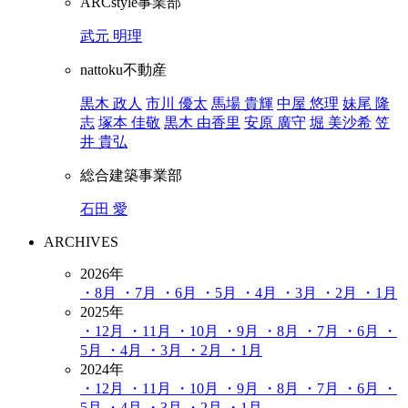
ARCstyle事業部
武元 明理
nattoku不動産
黒木 政人
市川 優太
馬場 貴輝
中屋 悠理
妹尾 隆
志
塚本 佳敬
黒木 由香里
安原 廣守
堀 美沙希
笠
井 貴弘
総合建築事業部
石田 愛
ARCHIVES
2026年
・8月
・7月
・6月
・5月
・4月
・3月
・2月
・1月
2025年
・12月
・11月
・10月
・9月
・8月
・7月
・6月
・
5月
・4月
・3月
・2月
・1月
2024年
・12月
・11月
・10月
・9月
・8月
・7月
・6月
・
5月
・4月
・3月
・2月
・1月