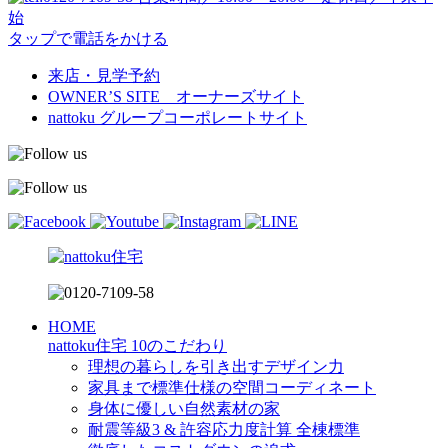
始
タップで電話をかける
来店・見学予約
OWNER’S SITE オーナーズサイト
nattoku
グループコーポレートサイト
HOME
nattoku住宅 10のこだわり
理想の暮らしを引き出すデザイン力
家具まで標準仕様の空間コーディネート
身体に優しい自然素材の家
耐震等級3 & 許容応力度計算 全棟標準