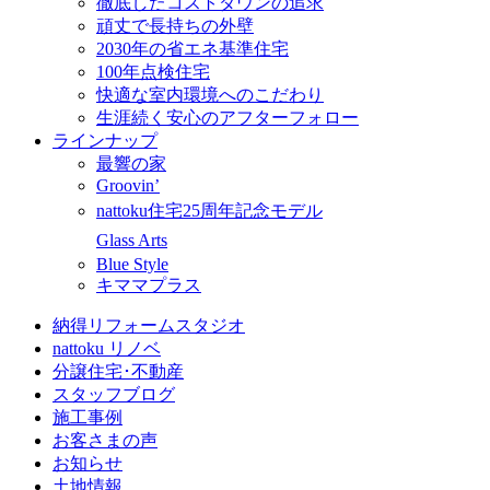
徹底したコストダウンの追求
頑丈で長持ちの外壁
2030年の省エネ基準住宅
100年点検住宅
快適な室内環境へのこだわり
生涯続く安心のアフターフォロー
ラインナップ
最響の家
Groovin’
nattoku住宅25周年記念モデル
Glass Arts
Blue Style
キママプラス
納得リフォームスタジオ
nattoku リノベ
分譲住宅･不動産
スタッフブログ
施工事例
お客さまの声
お知らせ
土地情報