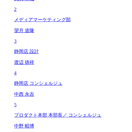
2
メディアマーケティング部
望月 道隆
3
静岡店 設計
渡辺 徳祥
4
静岡店 コンシェルジュ
中西 永吉
5
プロダクト本部 本部長／ コンシェルジュ
中野 昭博