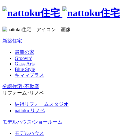
新築住宅
最響の家
Groovin'
Glass Arts
Blue Style
キママプラス
分譲住宅･不動産
リフォーム･リノベ
納得リフォームスタジオ
nattoku リノベ
モデルハウス/ショールーム
モデルハウス