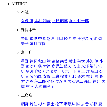
AUTHOR
本社
久保 淳
志村 和哉
中野 昭博
水谷 剣士郎
静岡本部
野田 進也
中屋 悠理
山田 綾乃
堀 美沙希
菊池 奈
美子
望月 道隆
富士店
星野 祐輝
秋山 祐
遠藤 尚美
横山 翔太
芹沢 健
小
野 めぐり
荻 大翔
鹿児島 馨人
若山 来輝
福与 浩
史
望月千秋
カスタマーサポート
富士 洋
成田 公
史
新名 清隆
安藤 三恵
稲葉 紀代
鈴木 舞
川端 将
太
浮谷 荘二郎
小林 つかさ
大石達二
森山 祐介
大
橋 祐斗
大塚 由利子
三島店
網野 雅仁
杉本 豪士
松下 羽琉斗
関 志音
杉原 夏