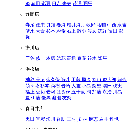
姫
猪田 彩夏
日𠮷 未来
芹澤 潤平
静岡店
寺尾 優来
良知 春海
増井海月
牧野 祐輔
中西 永吉
清水 大貴
杉本 彩希
石上 諄弥
渡辺 徳祥
富田 彰
弥
掛川店
三谷 修一
本橋 結花
高橋 春花
鈴木 隆馬
浜松店
神谷 美涼
金久保 海斗
工藤 勝久
丸山 俊太朗
河合
萌々花
杉本 尚樹
岩崎 大雅
小島 梨聖
溝田 映実
福上 愛莉
岩瀬 はるか
五十嵐 潤
加藤 永浩
川島
亘
伊藤 優馬
渡瀬 友梨
春日井店
黒田 智宏
海川 裕助
三村 拓
林 麻恵
岩井 達也