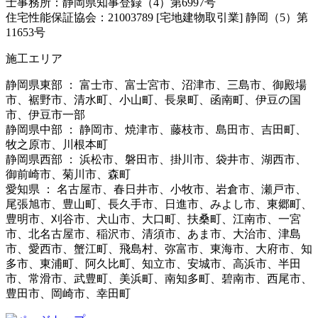
士事務所：静岡県知事登録（4）第6997号
住宅性能保証協会：21003789 [宅地建物取引業] 静岡（5）第
11653号
施工エリア
静岡県東部 ： 富士市、富士宮市、沼津市、三島市、御殿場
市、裾野市、清水町、小山町、長泉町、函南町、伊豆の国
市、伊豆市一部
静岡県中部 ： 静岡市、焼津市、藤枝市、島田市、吉田町、
牧之原市、川根本町
静岡県西部 ： 浜松市、磐田市、掛川市、袋井市、湖西市、
御前崎市、菊川市、森町
愛知県 ： 名古屋市、春日井市、小牧市、岩倉市、瀬戸市、
尾張旭市、豊山町、長久手市、日進市、みよし市、東郷町、
豊明市、刈谷市、犬山市、大口町、扶桑町、江南市、一宮
市、北名古屋市、稲沢市、清須市、あま市、大治市、津島
市、愛西市、蟹江町、飛島村、弥富市、東海市、大府市、知
多市、東浦町、阿久比町、知立市、安城市、高浜市、半田
市、常滑市、武豊町、美浜町、南知多町、碧南市、西尾市、
豊田市、岡崎市、幸田町