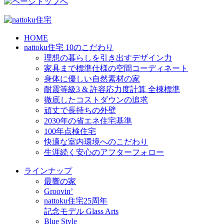
HOME
nattoku住宅 10のこだわり
理想の暮らしを引き出すデザイン力
家具まで標準仕様の空間コーディネート
身体に優しい自然素材の家
耐震等級3 & 許容応力度計算 全棟標準
徹底したコストダウンの追求
頑丈で長持ちの外壁
2030年の省エネ住宅基準
100年点検住宅
快適な室内環境へのこだわり
生涯続く安心のアフターフォロー
ラインナップ
最響の家
Groovin’
nattoku住宅25周年
記念モデル Glass Arts
Blue Style