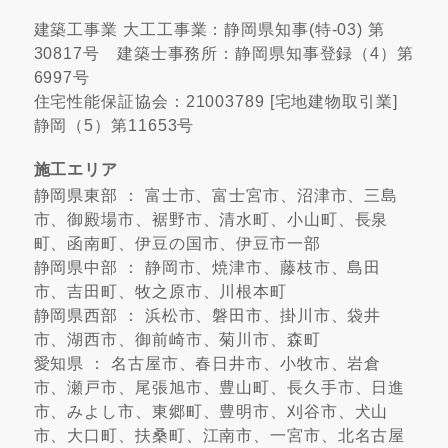
建築工事業 大工工事業：静岡県知事(特-03) 第
30817号 建築士事務所：静岡県知事登録（4）第
6997号
住宅性能保証協会：21003789 [宅地建物取引業]
静岡（5）第11653号
施工エリア
静岡県東部 ： 富士市、富士宮市、沼津市、三島
市、御殿場市、裾野市、清水町、小山町、長泉
町、函南町、伊豆の国市、伊豆市一部
静岡県中部 ： 静岡市、焼津市、藤枝市、島田
市、吉田町、牧之原市、川根本町
静岡県西部 ： 浜松市、磐田市、掛川市、袋井
市、湖西市、御前崎市、菊川市、森町
愛知県 ： 名古屋市、春日井市、小牧市、岩倉
市、瀬戸市、尾張旭市、豊山町、長久手市、日進
市、みよし市、東郷町、豊明市、刈谷市、犬山
市、大口町、扶桑町、江南市、一宮市、北名古屋