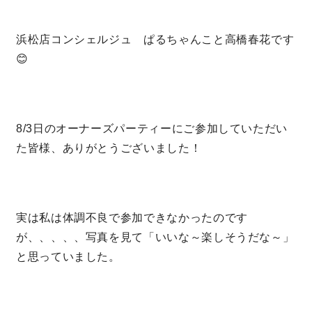
浜松店コンシェルジュ ぱるちゃんこと高橋春花です
営業時間／10:00～20:00 定休日／年末年始
😊
タップで電話をかける
来店・見学予約
8/3日のオーナーズパーティーにご参加していただい
た皆様、ありがとうございました！
OWNER’S SITE オーナーズサイト
実は私は体調不良で参加できなかったのです
nattoku
グループコーポレートサイト
が、、、、、写真を見て「いいな～楽しそうだな～」
と思っていました。
nattoku住宅 10のこだわり