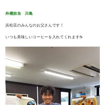
快適な室内環境へのこだわり
外構担当 川島
生涯続く安心のアフターフォロー
浜松店のみんなのお父さんです！
いつも美味しいコーヒーを入れてくれます☕
ラインナップ
最響の家
Groovin’
nattoku住宅25周年記念モデル
Glass Arts
Blue Style