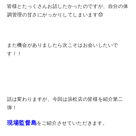
皆様とたっくさんお話したかったのですが、自分の体
調管理の甘さにがっかりしてしまいます😞
理想の暮らしを引き出すデザイン力
家具まで標準仕様の空間コーディネート
また機会がありましたら次こそはお会いしたいで
身体に優しい自然素材の家
す！！
耐震等級3 & 許容応力度計算 全棟標準
徹底したコストダウンの追求
頑丈で長持ちの外壁
話は変わりますが、今回は浜松店の皆様を紹介第二
弾！
2030年の省エネ基準住宅
現場監督島
をご紹介させていただきます。
100年点検住宅