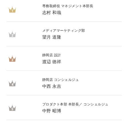
専務取締役 マネジメント本部長
1
志村 和哉
メディアマーケティング部
2
望月 道隆
静岡店 設計
3
渡辺 徳祥
静岡店 コンシェルジュ
4
中西 永吉
プロダクト本部 本部長／ コンシェルジュ
5
中野 昭博