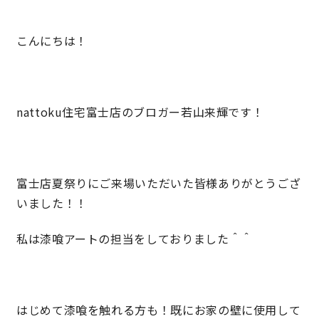
こんにちは！
営業時間／10:00～20:00 定休日／年末年始
タップで電話をかける
nattoku住宅富士店のブロガー若山来輝です！
来店・見学予約
OWNER’S SITE オーナーズサイト
富士店夏祭りにご来場いただいた皆様ありがとうござ
いました！！
nattoku
グループコーポレートサイト
私は漆喰アートの担当をしておりました＾＾
nattoku住宅 10のこだわり
はじめて漆喰を触れる方も！既にお家の壁に使用して