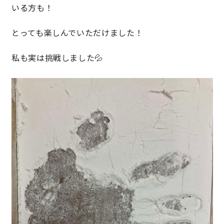
いる方も！
理想の暮らしを引き出すデザイン力
とっても楽しんでいただけました！
家具まで標準仕様の空間コーディネート
私も実は挑戦しました💦
身体に優しい自然素材の家
耐震等級3 & 許容応力度計算 全棟標準
徹底したコストダウンの追求
頑丈で長持ちの外壁
2030年の省エネ基準住宅
100年点検住宅