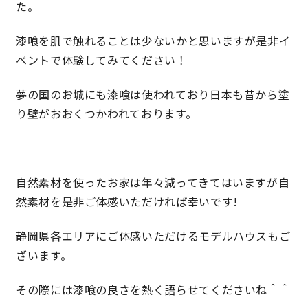
た。
キママプラス
漆喰を肌で触れることは少ないかと思いますが是非イ
ベントで体験してみてください！
納得リフォームスタジオ
nattoku リノベ
夢の国のお城にも漆喰は使われており日本も昔から塗
り壁がおおくつかわれております。
分譲住宅･不動産
スタッフブログ
施工事例
お客さまの声
自然素材を使ったお家は年々減ってきてはいますが自
然素材を是非ご体感いただければ幸いです!
お知らせ
土地情報
静岡県各エリアにご体感いただけるモデルハウスもご
近日分譲予定情報
会社情報
ざいます。
その際には漆喰の良さを熱く語らせてくださいね＾＾
動画ギャラリー
採用情報