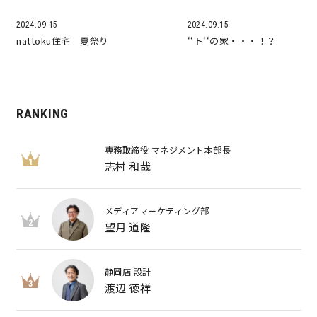
2024.09.15
2024.09.15
nattoku住宅 夏祭り
‘‘ト‘‘の家・・・！？
RANKING
専務取締役 マネジメント本部長
1
志村 和哉
メディアマーケティング部
2
望月 道隆
静岡店 設計
3
渡辺 徳祥