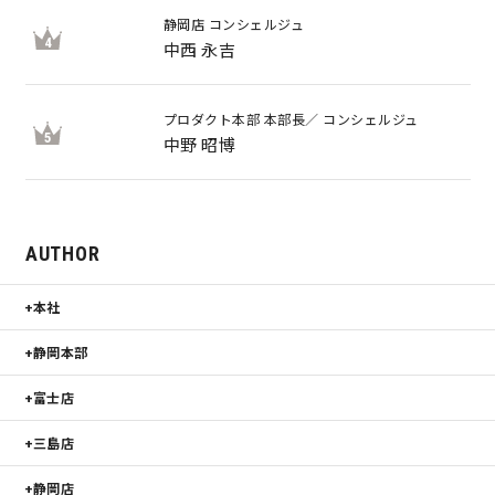
静岡店 コンシェルジュ
4
中西 永吉
プロダクト本部 本部長／ コンシェルジュ
5
中野 昭博
AUTHOR
本社
静岡本部
富士店
三島店
静岡店