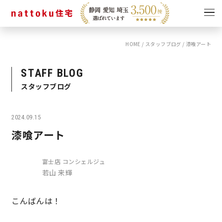
HOME
/
スタッフブログ
/
漆喰アート
イベント
キャンペーン
見学会
情報
STAFF BLOG
スタッフブログ
ショールーム
資料請求
モデルハウス
2024.09.15
スタッフブログ
漆喰アート
富士店 コンシェルジュ
若山 来輝
こんばんは！