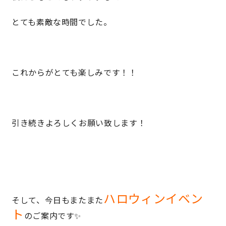
とても素敵な時間でした。
理想の暮らしを引き出すデザイン力
家具まで標準仕様の空間コーディネート
これからがとても楽しみです！！
身体に優しい自然素材の家
耐震等級3 & 許容応力度計算 全棟標準
引き続きよろしくお願い致します！
徹底したコストダウンの追求
頑丈で長持ちの外壁
2030年の省エネ基準住宅
ハロウィンイベン
そして、今日もまたまた
ト
のご案内です✨
100年点検住宅