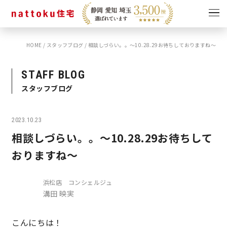
HOME
/
スタッフブログ
/
相談しづらい。。～10.28.29お待ちしておりますね～
イベント
キャンペーン
見学会
情報
STAFF BLOG
スタッフブログ
ショールーム
資料請求
モデルハウス
2023.10.23
スタッフブログ
相談しづらい。。～10.28.29お待ちして
おりますね～
浜松店 コンシェルジュ
溝田 映実
こんにちは！