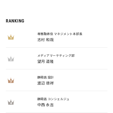
RANKING
専務取締役 マネジメント本部長
1
志村 和哉
メディアマーケティング部
2
望月 道隆
静岡店 設計
3
渡辺 徳祥
静岡店 コンシェルジュ
4
中西 永吉