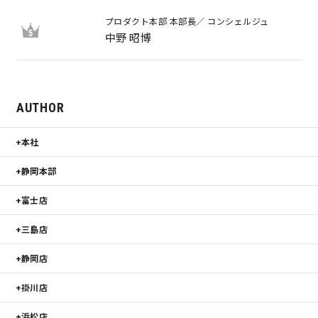
プロダクト本部 本部長／ コンシェルジュ
5
中野 昭博
AUTHOR
本社
静岡本部
富士店
三島店
静岡店
掛川店
浜松店