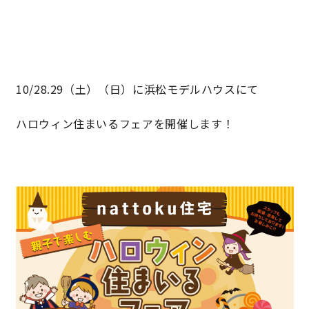
快適な室内環境へのこだわり
生涯続く安心のアフターフォロー
10/28.29（土）（日）に浜松モデルハウスにて
ラインナップ
ハロウィン住まいるフェアを開催します！
最響の家
Groovin’
nattoku住宅25周年記念モデル
Glass Arts
Blue Style