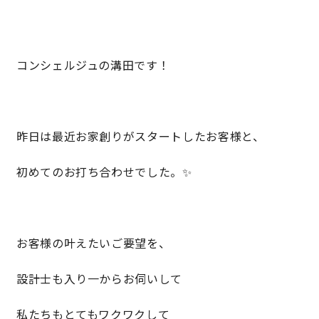
営業時間／10:00～20:00 定休日／年末年始
コンシェルジュの溝田です！
タップで電話をかける
来店・見学予約
昨日は最近お家創りがスタートしたお客様と、
初めてのお打ち合わせでした。✨
OWNER’S SITE オーナーズサイト
nattoku
グループコーポレートサイト
お客様の叶えたいご要望を、
設計士も入り一からお伺いして
nattoku住宅 10のこだわり
私たちもとてもワクワクして