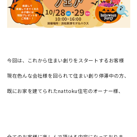
キママプラス
納得リフォームスタジオ
nattoku リノベ
分譲住宅･不動産
スタッフブログ
今回は、これから住まい創りをスタートするお客様
現在色んな会社様を回られて住まい創り停滞中の方、
施工事例
お客さまの声
既にお家を建てられたnattoku住宅のオーナー様、
お知らせ
土地情報
近日分譲予定情報
会社情報
動画ギャラリー
採用情報
全てのお客様に楽しんで頂ける内容になっておりま