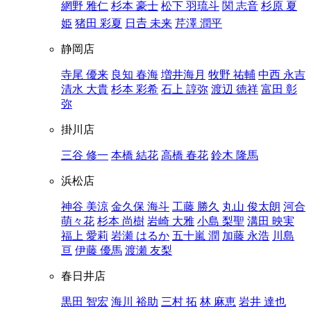
網野 雅仁
杉本 豪士
松下 羽琉斗
関 志音
杉原 夏
姫
猪田 彩夏
日𠮷 未来
芹澤 潤平
静岡店
寺尾 優来
良知 春海
増井海月
牧野 祐輔
中西 永吉
清水 大貴
杉本 彩希
石上 諄弥
渡辺 徳祥
富田 彰
弥
掛川店
三谷 修一
本橋 結花
高橋 春花
鈴木 隆馬
浜松店
神谷 美涼
金久保 海斗
工藤 勝久
丸山 俊太朗
河合
萌々花
杉本 尚樹
岩崎 大雅
小島 梨聖
溝田 映実
福上 愛莉
岩瀬 はるか
五十嵐 潤
加藤 永浩
川島
亘
伊藤 優馬
渡瀬 友梨
春日井店
黒田 智宏
海川 裕助
三村 拓
林 麻恵
岩井 達也