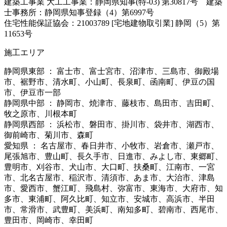
建築工事業 大工工事業：静岡県知事(特-03) 第30817号 建築
士事務所：静岡県知事登録（4）第6997号
住宅性能保証協会：21003789 [宅地建物取引業] 静岡（5）第
11653号
施工エリア
静岡県東部 ： 富士市、富士宮市、沼津市、三島市、御殿場
市、裾野市、清水町、小山町、長泉町、函南町、伊豆の国
市、伊豆市一部
静岡県中部 ： 静岡市、焼津市、藤枝市、島田市、吉田町、
牧之原市、川根本町
静岡県西部 ： 浜松市、磐田市、掛川市、袋井市、湖西市、
御前崎市、菊川市、森町
愛知県 ： 名古屋市、春日井市、小牧市、岩倉市、瀬戸市、
尾張旭市、豊山町、長久手市、日進市、みよし市、東郷町、
豊明市、刈谷市、犬山市、大口町、扶桑町、江南市、一宮
市、北名古屋市、稲沢市、清須市、あま市、大治市、津島
市、愛西市、蟹江町、飛島村、弥富市、東海市、大府市、知
多市、東浦町、阿久比町、知立市、安城市、高浜市、半田
市、常滑市、武豊町、美浜町、南知多町、碧南市、西尾市、
豊田市、岡崎市、幸田町