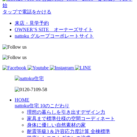
始
タップで電話をかける
来店・見学予約
OWNER’S SITE オーナーズサイト
nattoku
グループコーポレートサイト
HOME
nattoku住宅 10のこだわり
理想の暮らしを引き出すデザイン力
家具まで標準仕様の空間コーディネート
身体に優しい自然素材の家
耐震等級3 & 許容応力度計算 全棟標準