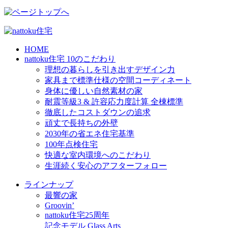
HOME
nattoku住宅 10のこだわり
理想の暮らしを引き出すデザイン力
家具まで標準仕様の空間コーディネート
身体に優しい自然素材の家
耐震等級3 & 許容応力度計算 全棟標準
徹底したコストダウンの追求
頑丈で長持ちの外壁
2030年の省エネ住宅基準
100年点検住宅
快適な室内環境へのこだわり
生涯続く安心のアフターフォロー
ラインナップ
最響の家
Groovin’
nattoku住宅25周年
記念モデル Glass Arts