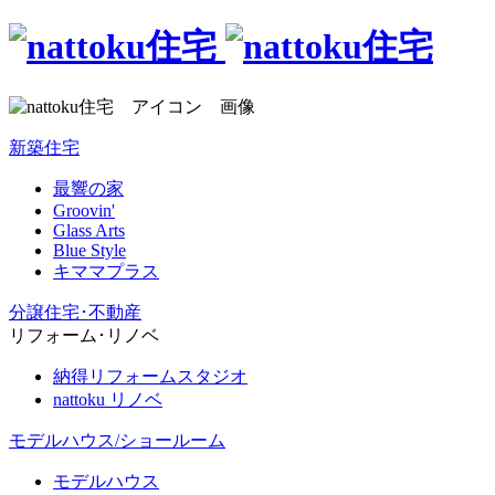
新築住宅
最響の家
Groovin'
Glass Arts
Blue Style
キママプラス
分譲住宅･不動産
リフォーム･リノベ
納得リフォームスタジオ
nattoku リノベ
モデルハウス/ショールーム
モデルハウス