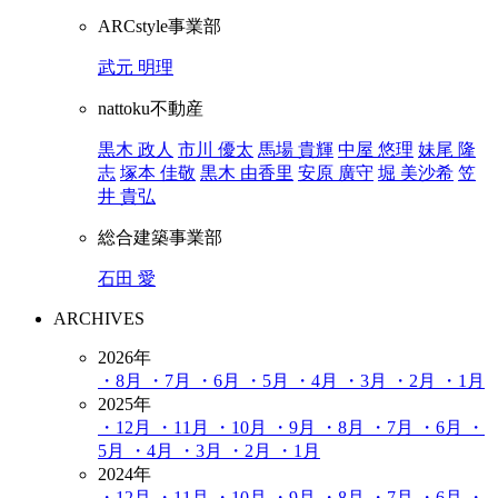
ARCstyle事業部
武元 明理
nattoku不動産
黒木 政人
市川 優太
馬場 貴輝
中屋 悠理
妹尾 隆
志
塚本 佳敬
黒木 由香里
安原 廣守
堀 美沙希
笠
井 貴弘
総合建築事業部
石田 愛
ARCHIVES
2026年
・8月
・7月
・6月
・5月
・4月
・3月
・2月
・1月
2025年
・12月
・11月
・10月
・9月
・8月
・7月
・6月
・
5月
・4月
・3月
・2月
・1月
2024年
・12月
・11月
・10月
・9月
・8月
・7月
・6月
・