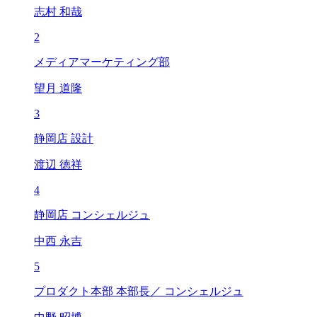
志村 和哉
2
メディアマーケティング部
望月 道隆
3
静岡店 設計
渡辺 徳祥
4
静岡店 コンシェルジュ
中西 永吉
5
プロダクト本部 本部長／ コンシェルジュ