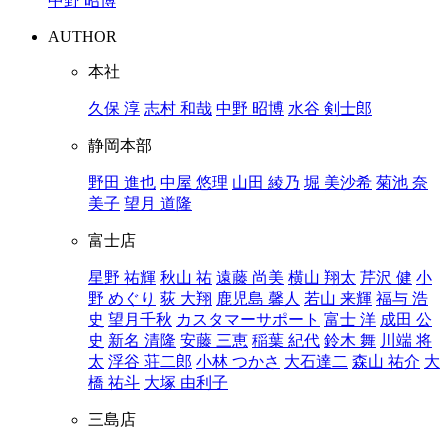
中野 昭博
AUTHOR
本社
久保 淳
志村 和哉
中野 昭博
水谷 剣士郎
静岡本部
野田 進也
中屋 悠理
山田 綾乃
堀 美沙希
菊池 奈
美子
望月 道隆
富士店
星野 祐輝
秋山 祐
遠藤 尚美
横山 翔太
芹沢 健
小
野 めぐり
荻 大翔
鹿児島 馨人
若山 来輝
福与 浩
史
望月千秋
カスタマーサポート
富士 洋
成田 公
史
新名 清隆
安藤 三恵
稲葉 紀代
鈴木 舞
川端 将
太
浮谷 荘二郎
小林 つかさ
大石達二
森山 祐介
大
橋 祐斗
大塚 由利子
三島店