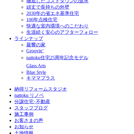
徹底したコストダウンの追求
頑丈で長持ちの外壁
2030年の省エネ基準住宅
100年点検住宅
快適な室内環境へのこだわり
生涯続く安心のアフターフォロー
ラインナップ
最響の家
Groovin’
nattoku住宅25周年記念モデル
Glass Arts
Blue Style
キママプラス
納得リフォームスタジオ
nattoku リノベ
分譲住宅･不動産
スタッフブログ
施工事例
お客さまの声
お知らせ
土地情報