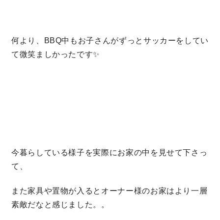
理想の暮らしを引き出すデザイン力
何より、BBQ中もお子さんがずっとサッカーをしてい
家具まで標準仕様の空間コーディネート
て微笑ましかったです✨
身体に優しい自然素材の家
耐震等級3 & 許容応力度計算 全棟標準
徹底したコストダウンの追求
今暮らしている様子を実際にお家の中を見せて下さっ
頑丈で長持ちの外壁
て、
2030年の省エネ基準住宅
また家具や置物が入るとオーナー様のお家はより一層
素敵だなと感じました。。
100年点検住宅