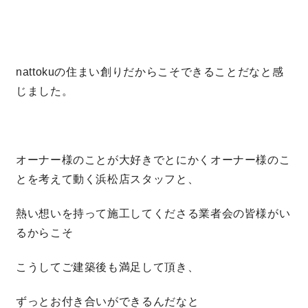
キママプラス
nattokuの住まい創りだからこそできることだなと感
納得リフォームスタジオ
nattoku リノベ
じました。
分譲住宅･不動産
スタッフブログ
オーナー様のことが大好きでとにかくオーナー様のこ
施工事例
お客さまの声
とを考えて動く浜松店スタッフと、
お知らせ
土地情報
熱い想いを持って施工してくださる業者会の皆様がい
るからこそ
近日分譲予定情報
会社情報
こうしてご建築後も満足して頂き、
動画ギャラリー
採用情報
ずっとお付き合いができるんだなと