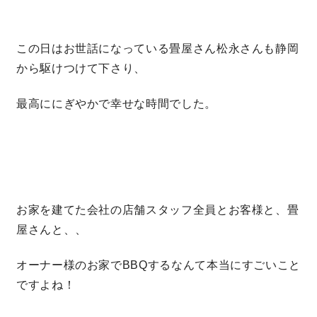
快適な室内環境へのこだわり
この日はお世話になっている畳屋さん松永さんも静岡
生涯続く安心のアフターフォロー
から駆けつけて下さり、
最高ににぎやかで幸せな時間でした。
ラインナップ
最響の家
Groovin’
お家を建てた会社の店舗スタッフ全員とお客様と、畳
屋さんと、、
nattoku住宅25周年記念モデル
オーナー様のお家でBBQするなんて本当にすごいこと
Glass Arts
ですよね！
Blue Style