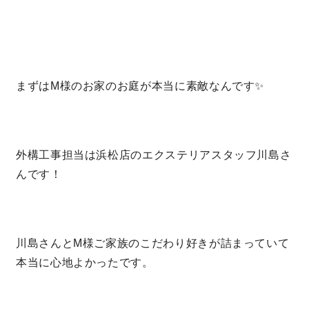
営業時間／10:00～20:00 定休日／年末年始
タップで電話をかける
まずはM様のお家のお庭が本当に素敵なんです✨
来店・見学予約
外構工事担当は浜松店のエクステリアスタッフ川島さ
OWNER’S SITE オーナーズサイト
んです！
nattoku
グループコーポレートサイト
川島さんとM様ご家族のこだわり好きが詰まっていて
本当に心地よかったです。
nattoku住宅 10のこだわり