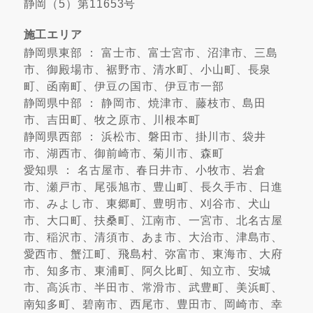
静岡（5）第11653号
施工エリア
静岡県東部 ： 富士市、富士宮市、沼津市、三島
市、御殿場市、裾野市、清水町、小山町、長泉
町、函南町、伊豆の国市、伊豆市一部
静岡県中部 ： 静岡市、焼津市、藤枝市、島田
市、吉田町、牧之原市、川根本町
静岡県西部 ： 浜松市、磐田市、掛川市、袋井
市、湖西市、御前崎市、菊川市、森町
愛知県 ： 名古屋市、春日井市、小牧市、岩倉
市、瀬戸市、尾張旭市、豊山町、長久手市、日進
市、みよし市、東郷町、豊明市、刈谷市、犬山
市、大口町、扶桑町、江南市、一宮市、北名古屋
市、稲沢市、清須市、あま市、大治市、津島市、
愛西市、蟹江町、飛島村、弥富市、東海市、大府
市、知多市、東浦町、阿久比町、知立市、安城
市、高浜市、半田市、常滑市、武豊町、美浜町、
南知多町、碧南市、西尾市、豊田市、岡崎市、幸