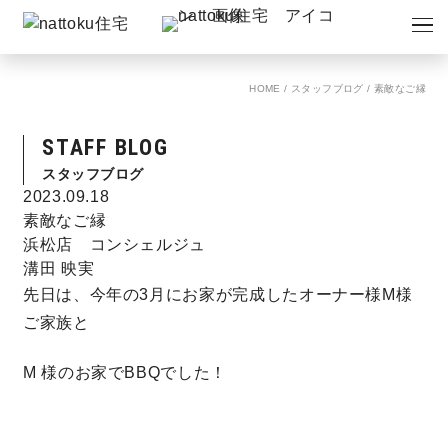
イベント
キャンペーン
HOME
/
スタッフブログ
/
素敵なご縁
見学会
情報
STAFF BLOG
ショールーム
資料請求
スタッフブログ
モデルハウス
2023.09.18
素敵なご縁
浜松店 コンシェルジュ
スタッフブログ
溝田 映実
先日は、今年の3月にお家が完成したオーナー様M様
ご家族と
M 様のお家でBBQでした！