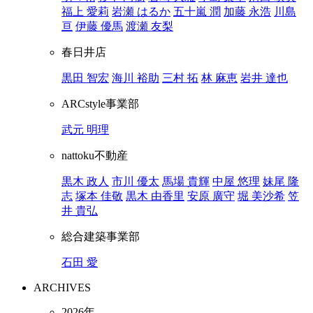
福上 愛莉
岩瀬 はるか
五十嵐 潤
加藤 永浩
川島
亘
伊藤 優馬
渡瀬 友梨
春日井店
黒田 智宏
海川 裕助
三村 拓
林 麻恵
岩井 達也
ARCstyle事業部
武元 明理
nattoku不動産
黒木 政人
市川 優太
馬場 貴輝
中屋 悠理
妹尾 隆
志
塚本 佳敬
黒木 由香里
安原 廣守
堀 美沙希
笠
井 貴弘
総合建築事業部
石田 愛
ARCHIVES
2026年