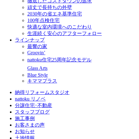
徹底したコストダウンの追求
頑丈で長持ちの外壁
2030年の省エネ基準住宅
100年点検住宅
快適な室内環境へのこだわり
生涯続く安心のアフターフォロー
ラインナップ
最響の家
Groovin’
nattoku住宅25周年記念モデル
Glass Arts
Blue Style
キママプラス
納得リフォームスタジオ
nattoku リノベ
分譲住宅･不動産
スタッフブログ
施工事例
お客さまの声
お知らせ
土地情報