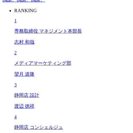
RANKING
1
専務取締役 マネジメント本部長
志村 和哉
2
メディアマーケティング部
望月 道隆
3
静岡店 設計
渡辺 徳祥
4
静岡店 コンシェルジュ