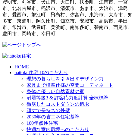
豊明市、刈谷市、犬山市、大口町、扶桑町、江南市、一宮
市、北名古屋市、稲沢市、清須市、あま市、大治市、津島
市、愛西市、蟹江町、飛島村、弥富市、東海市、大府市、知
多市、東浦町、阿久比町、知立市、安城市、高浜市、半田
市、常滑市、武豊町、美浜町、南知多町、碧南市、西尾市、
豊田市、岡崎市、幸田町
HOME
nattoku住宅 10のこだわり
理想の暮らしを引き出すデザイン力
家具まで標準仕様の空間コーディネート
身体に優しい自然素材の家
耐震等級3 & 許容応力度計算 全棟標準
徹底したコストダウンの追求
頑丈で長持ちの外壁
2030年の省エネ住宅基準
100年点検住宅
快適な室内環境へのこだわり