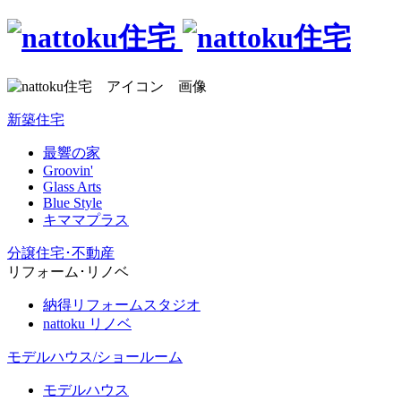
新築住宅
最響の家
Groovin'
Glass Arts
Blue Style
キママプラス
分譲住宅･不動産
リフォーム･リノベ
納得リフォームスタジオ
nattoku リノベ
モデルハウス/ショールーム
モデルハウス