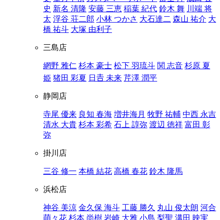
史
新名 清隆
安藤 三恵
稲葉 紀代
鈴木 舞
川端 将
太
浮谷 荘二郎
小林 つかさ
大石達二
森山 祐介
大
橋 祐斗
大塚 由利子
三島店
網野 雅仁
杉本 豪士
松下 羽琉斗
関 志音
杉原 夏
姫
猪田 彩夏
日𠮷 未来
芹澤 潤平
静岡店
寺尾 優来
良知 春海
増井海月
牧野 祐輔
中西 永吉
清水 大貴
杉本 彩希
石上 諄弥
渡辺 徳祥
富田 彰
弥
掛川店
三谷 修一
本橋 結花
高橋 春花
鈴木 隆馬
浜松店
神谷 美涼
金久保 海斗
工藤 勝久
丸山 俊太朗
河合
萌々花
杉本 尚樹
岩崎 大雅
小島 梨聖
溝田 映実