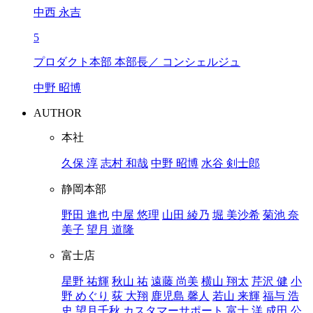
中西 永吉
5
プロダクト本部 本部長／ コンシェルジュ
中野 昭博
AUTHOR
本社
久保 淳
志村 和哉
中野 昭博
水谷 剣士郎
静岡本部
野田 進也
中屋 悠理
山田 綾乃
堀 美沙希
菊池 奈
美子
望月 道隆
富士店
星野 祐輝
秋山 祐
遠藤 尚美
横山 翔太
芹沢 健
小
野 めぐり
荻 大翔
鹿児島 馨人
若山 来輝
福与 浩
史
望月千秋
カスタマーサポート
富士 洋
成田 公