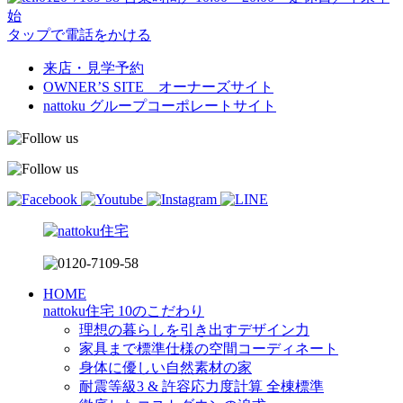
始
タップで電話をかける
来店・見学予約
OWNER’S SITE オーナーズサイト
nattoku
グループコーポレートサイト
HOME
nattoku住宅 10のこだわり
理想の暮らしを引き出すデザイン力
家具まで標準仕様の空間コーディネート
身体に優しい自然素材の家
耐震等級3 & 許容応力度計算 全棟標準