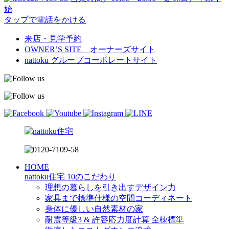
始
タップで電話をかける
来店・見学予約
OWNER’S SITE オーナーズサイト
nattoku
グループコーポレートサイト
HOME
nattoku住宅 10のこだわり
理想の暮らしを引き出すデザイン力
家具まで標準仕様の空間コーディネート
身体に優しい自然素材の家
耐震等級3 & 許容応力度計算 全棟標準