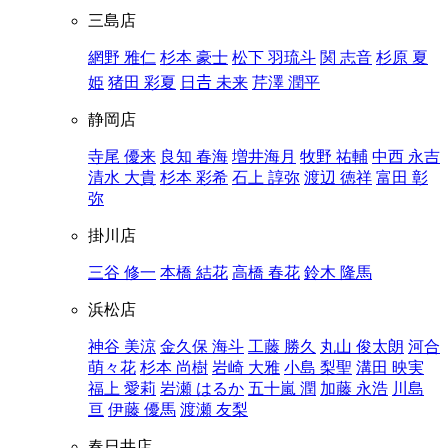
三島店
網野 雅仁
杉本 豪士
松下 羽琉斗
関 志音
杉原 夏
姫
猪田 彩夏
日𠮷 未来
芹澤 潤平
静岡店
寺尾 優来
良知 春海
増井海月
牧野 祐輔
中西 永吉
清水 大貴
杉本 彩希
石上 諄弥
渡辺 徳祥
富田 彰
弥
掛川店
三谷 修一
本橋 結花
高橋 春花
鈴木 隆馬
浜松店
神谷 美涼
金久保 海斗
工藤 勝久
丸山 俊太朗
河合
萌々花
杉本 尚樹
岩崎 大雅
小島 梨聖
溝田 映実
福上 愛莉
岩瀬 はるか
五十嵐 潤
加藤 永浩
川島
亘
伊藤 優馬
渡瀬 友梨
春日井店