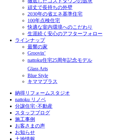
徹底したコストダウンの追求
頑丈で長持ちの外壁
2030年の省エネ基準住宅
100年点検住宅
快適な室内環境へのこだわり
生涯続く安心のアフターフォロー
ラインナップ
最響の家
Groovin’
nattoku住宅25周年記念モデル
Glass Arts
Blue Style
キママプラス
納得リフォームスタジオ
nattoku リノベ
分譲住宅･不動産
スタッフブログ
施工事例
お客さまの声
お知らせ
土地情報