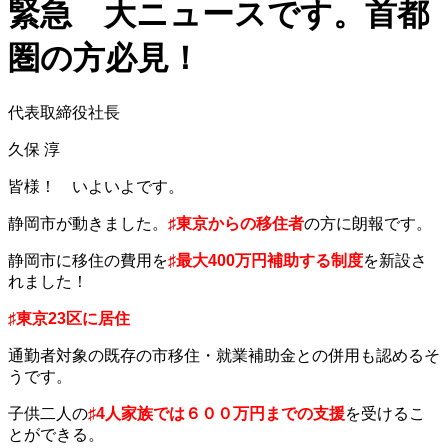
緊急 大ニュースです。首都
圏の方必見！
代表取締役社長
久保 淳
皆様！ いよいよです。
静岡市が動きました。
♯東京からの移住者
の方に朗報です。
静岡市に移住の費用を
♯最大400万円補助する制度
を新設さ
れました！
♯東京23区に居住
通勤者対象の既存の市移住・就業補助金との併用も認めるそ
うです。
子供二人の
♯4人家族では６００万円までの支援
を受けるこ
とができる。