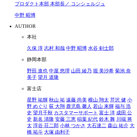
プロダクト本部 本部長／ コンシェルジュ
中野 昭博
AUTHOR
本社
久保 淳
志村 和哉
中野 昭博
水谷 剣士郎
静岡本部
野田 進也
中屋 悠理
山田 綾乃
堀 美沙希
菊池 奈
美子
望月 道隆
富士店
星野 祐輝
秋山 祐
遠藤 尚美
横山 翔太
芹沢 健
小
野 めぐり
荻 大翔
鹿児島 馨人
若山 来輝
福与 浩
史
望月千秋
カスタマーサポート
富士 洋
成田 公
史
新名 清隆
安藤 三恵
稲葉 紀代
鈴木 舞
川端 将
太
浮谷 荘二郎
小林 つかさ
大石達二
森山 祐介
大
橋 祐斗
大塚 由利子