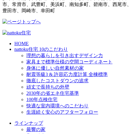
市、常滑市、武豊町、美浜町、南知多町、碧南市、西尾市、
豊田市、岡崎市、幸田町
HOME
nattoku住宅 10のこだわり
理想の暮らしを引き出すデザイン力
家具まで標準仕様の空間コーディネート
身体に優しい自然素材の家
耐震等級3 & 許容応力度計算 全棟標準
徹底したコストダウンの追求
頑丈で長持ちの外壁
2030年の省エネ住宅基準
100年点検住宅
快適な室内環境へのこだわり
生涯続く安心のアフターフォロー
ラインナップ
最響の家