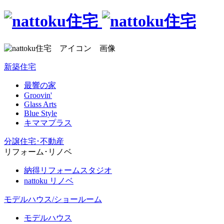
新築住宅
最響の家
Groovin'
Glass Arts
Blue Style
キママプラス
分譲住宅･不動産
リフォーム･リノベ
納得リフォームスタジオ
nattoku リノベ
モデルハウス/ショールーム
モデルハウス