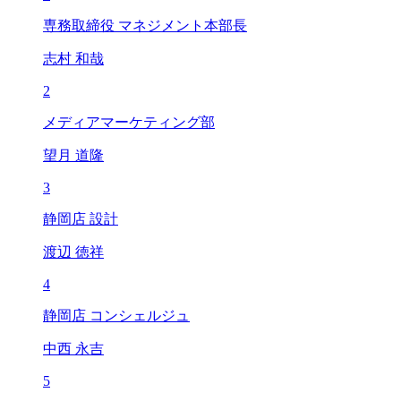
専務取締役 マネジメント本部長
志村 和哉
2
メディアマーケティング部
望月 道隆
3
静岡店 設計
渡辺 徳祥
4
静岡店 コンシェルジュ
中西 永吉
5