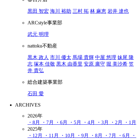
黒田 智宏
海川 裕助
三村 拓
林 麻恵
岩井 達也
ARCstyle事業部
武元 明理
nattoku不動産
黒木 政人
市川 優太
馬場 貴輝
中屋 悠理
妹尾 隆
志
塚本 佳敬
黒木 由香里
安原 廣守
堀 美沙希
笠
井 貴弘
総合建築事業部
石田 愛
ARCHIVES
2026年
・8月
・7月
・6月
・5月
・4月
・3月
・2月
・1月
2025年
・12月
・11月
・10月
・9月
・8月
・7月
・6月
・