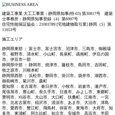
建築工事業 大工工事業：静岡県知事(特-03) 第30817号 建築
士事務所：静岡県知事登録（4）第6997号
住宅性能保証協会：21003789 [宅地建物取引業] 静岡（5）第
11653号
施工エリア
静岡県東部 ： 富士市、富士宮市、沼津市、三島市、御殿場
市、裾野市、清水町、小山町、長泉町、函南町、伊豆の国
市、伊豆市一部
静岡県中部 ： 静岡市、焼津市、藤枝市、島田市、吉田町、
牧之原市、川根本町
静岡県西部 ： 浜松市、磐田市、掛川市、袋井市、湖西市、
御前崎市、菊川市、森町
愛知県 ： 名古屋市、春日井市、小牧市、岩倉市、瀬戸市、
尾張旭市、豊山町、長久手市、日進市、みよし市、東郷町、
豊明市、刈谷市、犬山市、大口町、扶桑町、江南市、一宮
市、北名古屋市、稲沢市、清須市、あま市、大治市、津島
市、愛西市、蟹江町、飛島村、弥富市、東海市、大府市、知
多市、東浦町、阿久比町、知立市、安城市、高浜市、半田