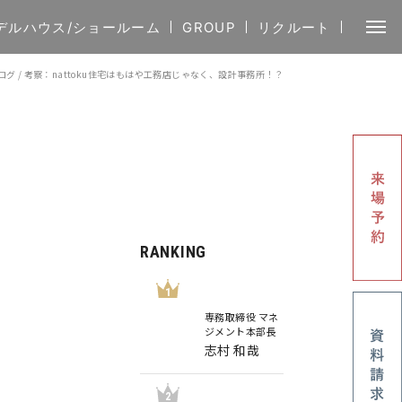
デルハウス/ショールーム
GROUP
リクルート
ログ
/
考察：nattoku住宅はもはや工務店じゃなく、設計事務所！？
RANKING
務
1
専務取締役 マネ
ジメント本部長
志村 和哉
2