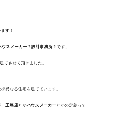
います！
ハウスメーカー
？
設計事務所
？です。
建てさせて頂きました。
全棟異なる住宅を建てています。
が、
工務店
とか
ハウスメーカー
とかの定義って