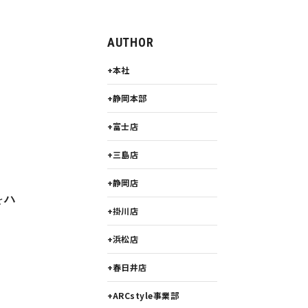
AUTHOR
本社
静岡本部
富士店
三島店
静岡店
を
ハ
掛川店
浜松店
春日井店
ARCstyle事業部