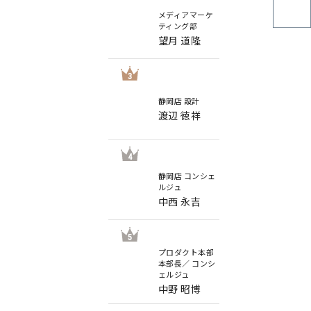
メディアマーケ
ティング部
望月 道隆
3
静岡店 設計
渡辺 徳祥
4
静岡店 コンシェ
ルジュ
中西 永吉
5
プロダクト本部
本部長／ コンシ
ェルジュ
中野 昭博