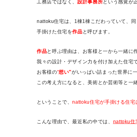
工務店ではなく、
設計事務所
という感覚が
nattoku住宅は、1棟1棟こだわっていて
手掛けた住宅を
作品
と呼びます。
作品
と呼ぶ理由は、お客様と一から一緒に
我々の設計・デザイン力を付け加えた住宅
お客様の
“
想い″
がいっぱい詰まった世界に
この考え方になると、美術とか芸術等と一
ということで、
nattoku住宅が手掛ける住宅
こんな理由で、最近私の中では、
nattoku