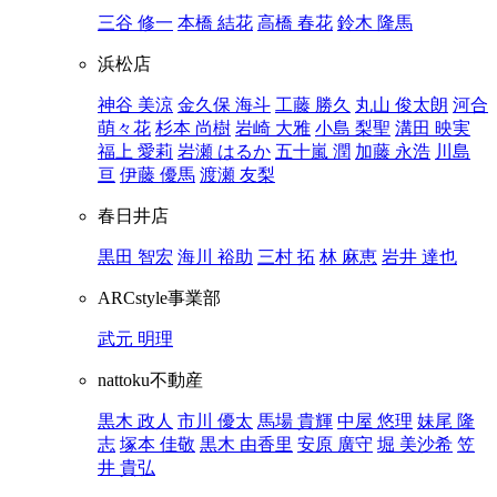
三谷 修一
本橋 結花
高橋 春花
鈴木 隆馬
浜松店
神谷 美涼
金久保 海斗
工藤 勝久
丸山 俊太朗
河合
萌々花
杉本 尚樹
岩崎 大雅
小島 梨聖
溝田 映実
福上 愛莉
岩瀬 はるか
五十嵐 潤
加藤 永浩
川島
亘
伊藤 優馬
渡瀬 友梨
春日井店
黒田 智宏
海川 裕助
三村 拓
林 麻恵
岩井 達也
ARCstyle事業部
武元 明理
nattoku不動産
黒木 政人
市川 優太
馬場 貴輝
中屋 悠理
妹尾 隆
志
塚本 佳敬
黒木 由香里
安原 廣守
堀 美沙希
笠
井 貴弘