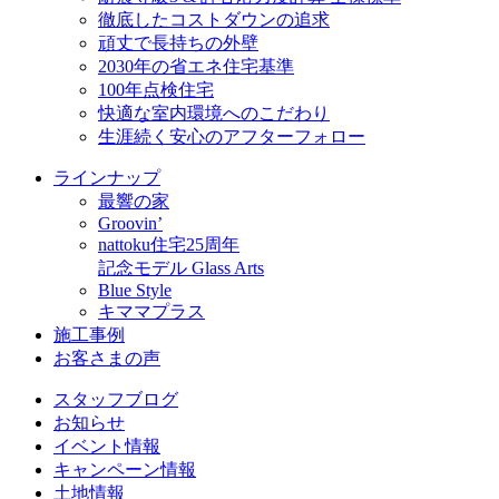
徹底したコストダウンの追求
頑丈で長持ちの外壁
2030年の省エネ住宅基準
100年点検住宅
快適な室内環境へのこだわり
生涯続く安心のアフターフォロー
ラインナップ
最響の家
Groovin’
nattoku住宅25周年
記念モデル Glass Arts
Blue Style
キママプラス
施工事例
お客さまの声
スタッフブログ
お知らせ
イベント情報
キャンペーン情報
土地情報