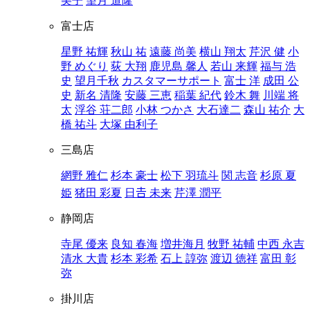
美子
望月 道隆
富士店
星野 祐輝
秋山 祐
遠藤 尚美
横山 翔太
芹沢 健
小
野 めぐり
荻 大翔
鹿児島 馨人
若山 来輝
福与 浩
史
望月千秋
カスタマーサポート
富士 洋
成田 公
史
新名 清隆
安藤 三恵
稲葉 紀代
鈴木 舞
川端 将
太
浮谷 荘二郎
小林 つかさ
大石達二
森山 祐介
大
橋 祐斗
大塚 由利子
三島店
網野 雅仁
杉本 豪士
松下 羽琉斗
関 志音
杉原 夏
姫
猪田 彩夏
日𠮷 未来
芹澤 潤平
静岡店
寺尾 優来
良知 春海
増井海月
牧野 祐輔
中西 永吉
清水 大貴
杉本 彩希
石上 諄弥
渡辺 徳祥
富田 彰
弥
掛川店