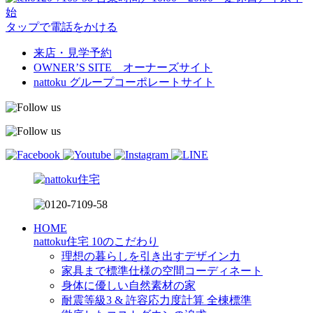
始
タップで電話をかける
来店・見学予約
OWNER’S SITE オーナーズサイト
nattoku
グループコーポレートサイト
HOME
nattoku住宅 10のこだわり
理想の暮らしを引き出すデザイン力
家具まで標準仕様の空間コーディネート
身体に優しい自然素材の家
耐震等級3 & 許容応力度計算 全棟標準