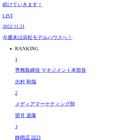
続けていきます！
LIST
2022.11.21
今週末は浜松モデルハウスへ！
RANKING
1
専務取締役 マネジメント本部長
志村 和哉
2
メディアマーケティング部
望月 道隆
3
静岡店 設計