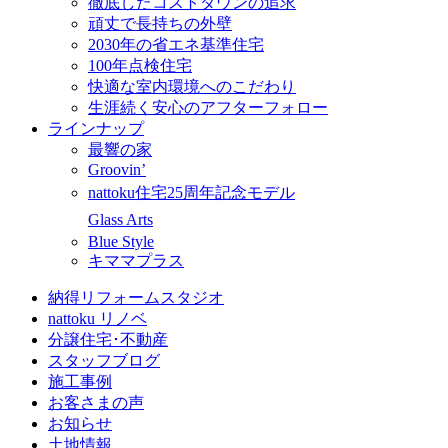
徹底したコストダウンの追求
頑丈で長持ちの外壁
2030年の省エネ基準住宅
100年点検住宅
快適な室内環境へのこだわり
生涯続く安心のアフターフォロー
ラインナップ
最響の家
Groovin’
nattoku住宅25周年記念モデル
Glass Arts
Blue Style
キママプラス
納得リフォームスタジオ
nattoku リノベ
分譲住宅･不動産
スタッフブログ
施工事例
お客さまの声
お知らせ
土地情報