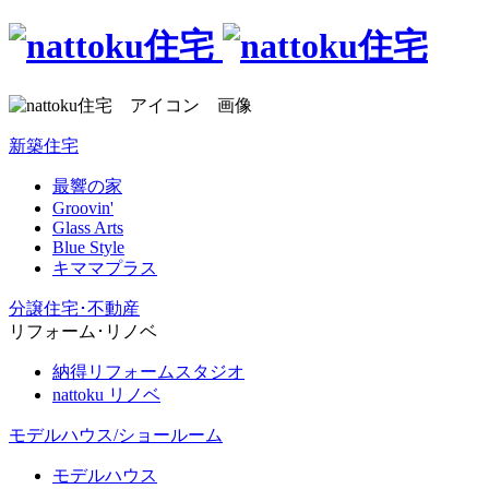
新築住宅
最響の家
Groovin'
Glass Arts
Blue Style
キママプラス
分譲住宅･不動産
リフォーム･リノベ
納得リフォームスタジオ
nattoku リノベ
モデルハウス/ショールーム
モデルハウス