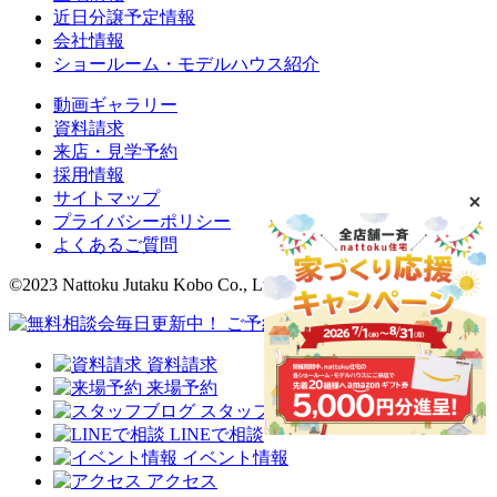
近日分譲予定情報
会社情報
ショールーム・モデルハウス紹介
動画ギャラリー
資料請求
来店・見学予約
採用情報
サイトマップ
プライバシーポリシー
よくあるご質問
©2023 Nattoku Jutaku Kobo Co., Ltd.
資料請求
来場予約
スタッフブログ
LINEで相談
イベント情報
アクセス