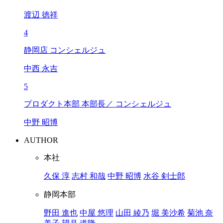
渡辺 徳祥
4
静岡店 コンシェルジュ
中西 永吉
5
プロダクト本部 本部長／ コンシェルジュ
中野 昭博
AUTHOR
本社
久保 淳
志村 和哉
中野 昭博
水谷 剣士郎
静岡本部
野田 進也
中屋 悠理
山田 綾乃
堀 美沙希
菊池 奈