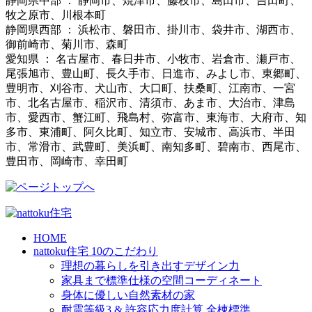
静岡県中部 ： 静岡市、焼津市、藤枝市、島田市、吉田町、
牧之原市、川根本町
静岡県西部 ： 浜松市、磐田市、掛川市、袋井市、湖西市、
御前崎市、菊川市、森町
愛知県 ： 名古屋市、春日井市、小牧市、岩倉市、瀬戸市、
尾張旭市、豊山町、長久手市、日進市、みよし市、東郷町、
豊明市、刈谷市、犬山市、大口町、扶桑町、江南市、一宮
市、北名古屋市、稲沢市、清須市、あま市、大治市、津島
市、愛西市、蟹江町、飛島村、弥富市、東海市、大府市、知
多市、東浦町、阿久比町、知立市、安城市、高浜市、半田
市、常滑市、武豊町、美浜町、南知多町、碧南市、西尾市、
豊田市、岡崎市、幸田町
HOME
nattoku住宅 10のこだわり
理想の暮らしを引き出すデザイン力
家具まで標準仕様の空間コーディネート
身体に優しい自然素材の家
耐震等級3 & 許容応力度計算 全棟標準