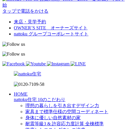
始
タップで電話をかける
来店・見学予約
OWNER’S SITE オーナーズサイト
nattoku
グループコーポレートサイト
HOME
nattoku住宅 10のこだわり
理想の暮らしを引き出すデザイン力
家具まで標準仕様の空間コーディネート
身体に優しい自然素材の家
耐震等級3 & 許容応力度計算 全棟標準