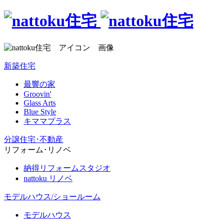
新築住宅
最響の家
Groovin'
Glass Arts
Blue Style
キママプラス
分譲住宅･不動産
リフォーム･リノベ
納得リフォームスタジオ
nattoku リノベ
モデルハウス/ショールーム
モデルハウス