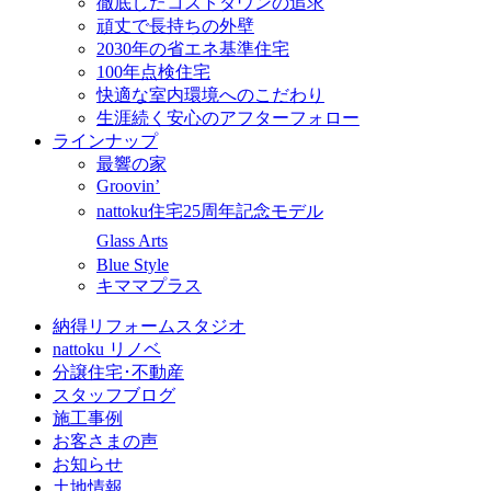
徹底したコストダウンの追求
頑丈で長持ちの外壁
2030年の省エネ基準住宅
100年点検住宅
快適な室内環境へのこだわり
生涯続く安心のアフターフォロー
ラインナップ
最響の家
Groovin’
nattoku住宅25周年記念モデル
Glass Arts
Blue Style
キママプラス
納得リフォームスタジオ
nattoku リノベ
分譲住宅･不動産
スタッフブログ
施工事例
お客さまの声
お知らせ
土地情報