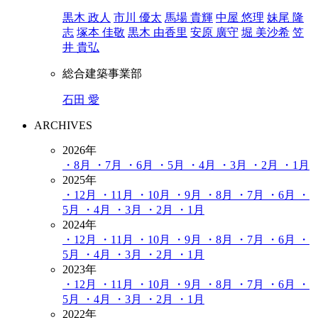
黒木 政人
市川 優太
馬場 貴輝
中屋 悠理
妹尾 隆
志
塚本 佳敬
黒木 由香里
安原 廣守
堀 美沙希
笠
井 貴弘
総合建築事業部
石田 愛
ARCHIVES
2026年
・8月
・7月
・6月
・5月
・4月
・3月
・2月
・1月
2025年
・12月
・11月
・10月
・9月
・8月
・7月
・6月
・
5月
・4月
・3月
・2月
・1月
2024年
・12月
・11月
・10月
・9月
・8月
・7月
・6月
・
5月
・4月
・3月
・2月
・1月
2023年
・12月
・11月
・10月
・9月
・8月
・7月
・6月
・
5月
・4月
・3月
・2月
・1月
2022年