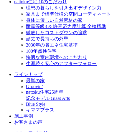
nattoku住宅 10のこだわり
理想の暮らしを引き出すデザイン力
家具まで標準仕様の空間コーディネート
身体に優しい自然素材の家
耐震等級3 & 許容応力度計算 全棟標準
徹底したコストダウンの追求
頑丈で長持ちの外壁
2030年の省エネ住宅基準
100年点検住宅
快適な室内環境へのこだわり
生涯続く安心のアフターフォロー
ラインナップ
最響の家
Groovin’
nattoku住宅25周年
記念モデル Glass Arts
Blue Style
キママプラス
施工事例
お客さまの声