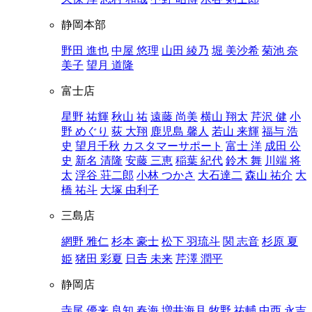
静岡本部
野田 進也
中屋 悠理
山田 綾乃
堀 美沙希
菊池 奈
美子
望月 道隆
富士店
星野 祐輝
秋山 祐
遠藤 尚美
横山 翔太
芹沢 健
小
野 めぐり
荻 大翔
鹿児島 馨人
若山 来輝
福与 浩
史
望月千秋
カスタマーサポート
富士 洋
成田 公
史
新名 清隆
安藤 三恵
稲葉 紀代
鈴木 舞
川端 将
太
浮谷 荘二郎
小林 つかさ
大石達二
森山 祐介
大
橋 祐斗
大塚 由利子
三島店
網野 雅仁
杉本 豪士
松下 羽琉斗
関 志音
杉原 夏
姫
猪田 彩夏
日𠮷 未来
芹澤 潤平
静岡店
寺尾 優来
良知 春海
増井海月
牧野 祐輔
中西 永吉