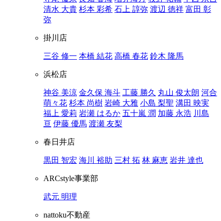
清水 大貴
杉本 彩希
石上 諄弥
渡辺 徳祥
富田 彰
弥
掛川店
三谷 修一
本橋 結花
高橋 春花
鈴木 隆馬
浜松店
神谷 美涼
金久保 海斗
工藤 勝久
丸山 俊太朗
河合
萌々花
杉本 尚樹
岩崎 大雅
小島 梨聖
溝田 映実
福上 愛莉
岩瀬 はるか
五十嵐 潤
加藤 永浩
川島
亘
伊藤 優馬
渡瀬 友梨
春日井店
黒田 智宏
海川 裕助
三村 拓
林 麻恵
岩井 達也
ARCstyle事業部
武元 明理
nattoku不動産