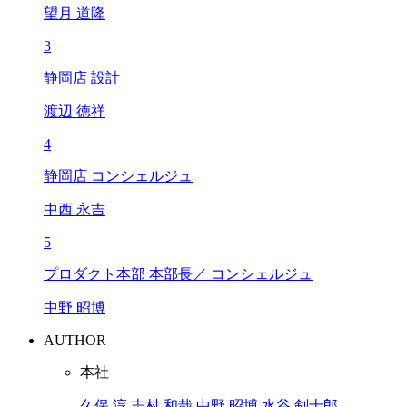
望月 道隆
3
静岡店 設計
渡辺 徳祥
4
静岡店 コンシェルジュ
中西 永吉
5
プロダクト本部 本部長／ コンシェルジュ
中野 昭博
AUTHOR
本社
久保 淳
志村 和哉
中野 昭博
水谷 剣士郎