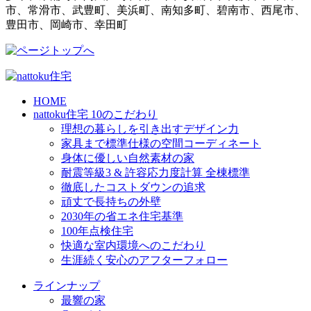
市、常滑市、武豊町、美浜町、南知多町、碧南市、西尾市、
豊田市、岡崎市、幸田町
HOME
nattoku住宅 10のこだわり
理想の暮らしを引き出すデザイン力
家具まで標準仕様の空間コーディネート
身体に優しい自然素材の家
耐震等級3 & 許容応力度計算 全棟標準
徹底したコストダウンの追求
頑丈で長持ちの外壁
2030年の省エネ住宅基準
100年点検住宅
快適な室内環境へのこだわり
生涯続く安心のアフターフォロー
ラインナップ
最響の家