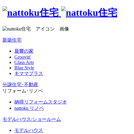
新築住宅
最響の家
Groovin'
Glass Arts
Blue Style
キママプラス
分譲住宅･不動産
リフォーム･リノベ
納得リフォームスタジオ
nattoku リノベ
モデルハウス/ショールーム
モデルハウス