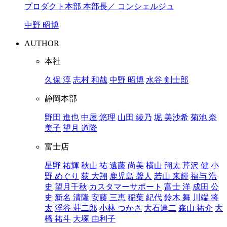
プロダクト本部 本部長／ コンシェルジュ
中野 昭博
AUTHOR
本社
久保 淳
志村 和哉
中野 昭博
水谷 剣士郎
静岡本部
野田 進也
中屋 悠理
山田 綾乃
堀 美沙希
菊池 奈
美子
望月 道隆
富士店
星野 祐輝
秋山 祐
遠藤 尚美
横山 翔太
芹沢 健
小
野 めぐり
荻 大翔
鹿児島 馨人
若山 来輝
福与 浩
史
望月千秋
カスタマーサポート
富士 洋
成田 公
史
新名 清隆
安藤 三恵
稲葉 紀代
鈴木 舞
川端 将
太
浮谷 荘二郎
小林 つかさ
大石達二
森山 祐介
大
橋 祐斗
大塚 由利子