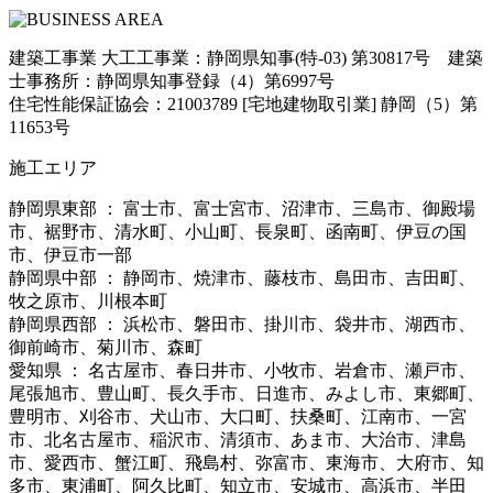
建築工事業 大工工事業：静岡県知事(特-03) 第30817号 建築
士事務所：静岡県知事登録（4）第6997号
住宅性能保証協会：21003789 [宅地建物取引業] 静岡（5）第
11653号
施工エリア
静岡県東部 ： 富士市、富士宮市、沼津市、三島市、御殿場
市、裾野市、清水町、小山町、長泉町、函南町、伊豆の国
市、伊豆市一部
静岡県中部 ： 静岡市、焼津市、藤枝市、島田市、吉田町、
牧之原市、川根本町
静岡県西部 ： 浜松市、磐田市、掛川市、袋井市、湖西市、
御前崎市、菊川市、森町
愛知県 ： 名古屋市、春日井市、小牧市、岩倉市、瀬戸市、
尾張旭市、豊山町、長久手市、日進市、みよし市、東郷町、
豊明市、刈谷市、犬山市、大口町、扶桑町、江南市、一宮
市、北名古屋市、稲沢市、清須市、あま市、大治市、津島
市、愛西市、蟹江町、飛島村、弥富市、東海市、大府市、知
多市、東浦町、阿久比町、知立市、安城市、高浜市、半田