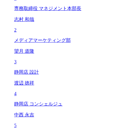
専務取締役 マネジメント本部長
志村 和哉
2
メディアマーケティング部
望月 道隆
3
静岡店 設計
渡辺 徳祥
4
静岡店 コンシェルジュ
中西 永吉
5