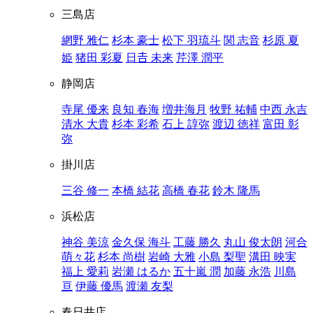
三島店
網野 雅仁
杉本 豪士
松下 羽琉斗
関 志音
杉原 夏
姫
猪田 彩夏
日𠮷 未来
芹澤 潤平
静岡店
寺尾 優来
良知 春海
増井海月
牧野 祐輔
中西 永吉
清水 大貴
杉本 彩希
石上 諄弥
渡辺 徳祥
富田 彰
弥
掛川店
三谷 修一
本橋 結花
高橋 春花
鈴木 隆馬
浜松店
神谷 美涼
金久保 海斗
工藤 勝久
丸山 俊太朗
河合
萌々花
杉本 尚樹
岩崎 大雅
小島 梨聖
溝田 映実
福上 愛莉
岩瀬 はるか
五十嵐 潤
加藤 永浩
川島
亘
伊藤 優馬
渡瀬 友梨
春日井店