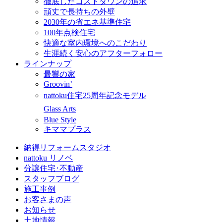
徹底したコストダウンの追求
頑丈で長持ちの外壁
2030年の省エネ基準住宅
100年点検住宅
快適な室内環境へのこだわり
生涯続く安心のアフターフォロー
ラインナップ
最響の家
Groovin’
nattoku住宅25周年記念モデル
Glass Arts
Blue Style
キママプラス
納得リフォームスタジオ
nattoku リノベ
分譲住宅･不動産
スタッフブログ
施工事例
お客さまの声
お知らせ
土地情報