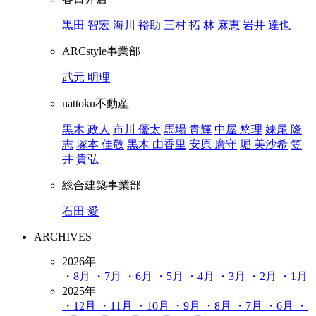
黒田 智宏
海川 裕助
三村 拓
林 麻恵
岩井 達也
ARCstyle事業部
武元 明理
nattoku不動産
黒木 政人
市川 優太
馬場 貴輝
中屋 悠理
妹尾 隆
志
塚本 佳敬
黒木 由香里
安原 廣守
堀 美沙希
笠
井 貴弘
総合建築事業部
石田 愛
ARCHIVES
2026年
・8月
・7月
・6月
・5月
・4月
・3月
・2月
・1月
2025年
・12月
・11月
・10月
・9月
・8月
・7月
・6月
・