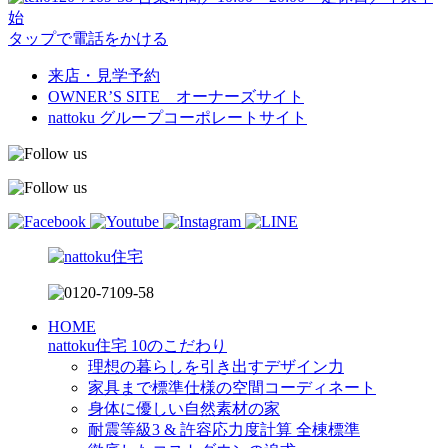
始
タップで電話をかける
来店・見学予約
OWNER’S SITE オーナーズサイト
nattoku
グループコーポレートサイト
HOME
nattoku住宅 10のこだわり
理想の暮らしを引き出すデザイン力
家具まで標準仕様の空間コーディネート
身体に優しい自然素材の家
耐震等級3 & 許容応力度計算 全棟標準