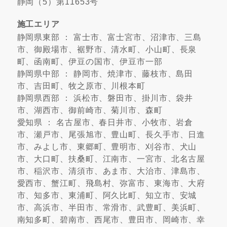
静岡（5）第11653号
施工エリア
静岡県東部 ： 富士市、富士宮市、沼津市、三島
市、御殿場市、裾野市、清水町、小山町、長泉
町、函南町、伊豆の国市、伊豆市一部
静岡県中部 ： 静岡市、焼津市、藤枝市、島田
市、吉田町、牧之原市、川根本町
静岡県西部 ： 浜松市、磐田市、掛川市、袋井
市、湖西市、御前崎市、菊川市、森町
愛知県 ： 名古屋市、春日井市、小牧市、岩倉
市、瀬戸市、尾張旭市、豊山町、長久手市、日進
市、みよし市、東郷町、豊明市、刈谷市、犬山
市、大口町、扶桑町、江南市、一宮市、北名古屋
市、稲沢市、清須市、あま市、大治市、津島市、
愛西市、蟹江町、飛島村、弥富市、東海市、大府
市、知多市、東浦町、阿久比町、知立市、安城
市、高浜市、半田市、常滑市、武豊町、美浜町、
南知多町、碧南市、西尾市、豊田市、岡崎市、幸