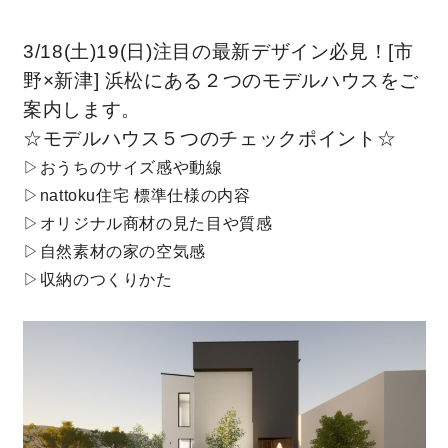
キママプラス
3/18(土)19(日)注目の最新デザイン必見！[市
野×新津] 浜松にある２つのモデルハウスをご
案内します。
納得リフォームスタジオ
nattoku リノベ
☆モデルハウス５つのチェックポイント☆
▷おうちのサイズ感や動線
分譲住宅･不動産
スタッフブログ
▷nattoku住宅 標準仕様の内容
▷オリジナル商材の見た目や質感
施工事例
お客さまの声
▷自然素材の家の空気感
▷収納のつくりかた
お知らせ
土地情報
近日分譲予定情報
会社情報
動画ギャラリー
採用情報