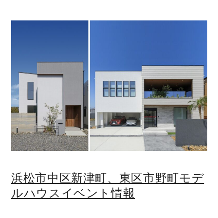
快適な室内環境へのこだわり
生涯続く安心のアフターフォロー
ラインナップ
最響の家
Groovin’
nattoku住宅25周年記念モデル
浜松市中区新津町、東区市野町モデ
Glass Arts
ルハウスイベント情報
Blue Style