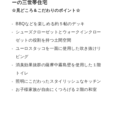
ーの三世帯住宅
☆見どころ＆こだわりのポイント☆
理想の暮らしを引き出すデザイン力
BBQなどを楽しめる約５帖のデッキ
家具まで標準仕様の空間コーディネート
シューズクローゼットとウォークインクロー
ゼットの役割を持つ土間空間
身体に優しい自然素材の家
ユーロスタッコを一面に使用した吹き抜けリ
耐震等級3 & 許容応力度計算 全棟標準
ビング
消臭効果抜群の薩摩中霧島壁を使用した１階
徹底したコストダウンの追求
トイレ
照明にこだわったスタイリッシュなキッチン
頑丈で長持ちの外壁
お子様家族が自由にくつろげる２階の和室
2030年の省エネ基準住宅
100年点検住宅