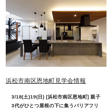
営業時間／10:00～20:00 定休日／年末年始
タップで電話をかける
来店・見学予約
OWNER’S SITE オーナーズサイト
浜松市南区恩地町見学会情報
nattoku
グループコーポレートサイト
3/18(土)19(日) [浜松市南区恩地町] 親子
3代がひとつ屋根の下に集うバリアフリ
nattoku住宅 10のこだわり