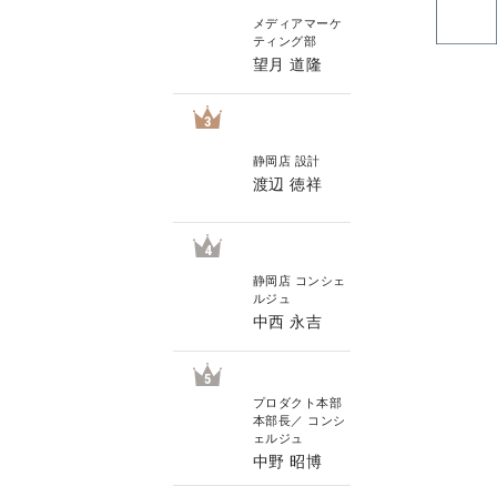
メディアマーケ
ティング部
望月 道隆
3
静岡店 設計
渡辺 徳祥
4
静岡店 コンシェ
ルジュ
中西 永吉
5
プロダクト本部
本部長／ コンシ
ェルジュ
中野 昭博