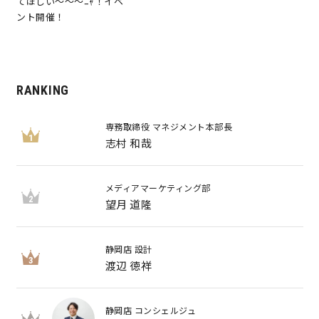
てほしい～～～ﾆｬ！イベ
ント開催！
RANKING
専務取締役 マネジメント本部長
1
志村 和哉
メディアマーケティング部
2
望月 道隆
静岡店 設計
3
渡辺 徳祥
静岡店 コンシェルジュ