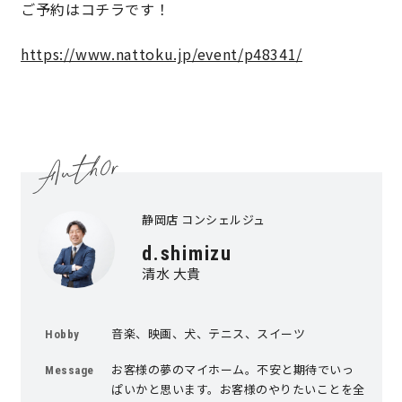
ご予約はコチラです！
キママプラス
https://www.nattoku.jp/event/p48341/
納得リフォームスタジオ
nattoku リノベ
分譲住宅･不動産
スタッフブログ
静岡店 コンシェルジュ
施工事例
お客さまの声
d.shimizu
清水 大貴
お知らせ
土地情報
近日分譲予定情報
会社情報
音楽、映画、犬、テニス、スイーツ
Hobby
お客様の夢のマイホーム。不安と期待でいっ
Message
動画ギャラリー
採用情報
ぱいかと思います。お客様のやりたいことを全