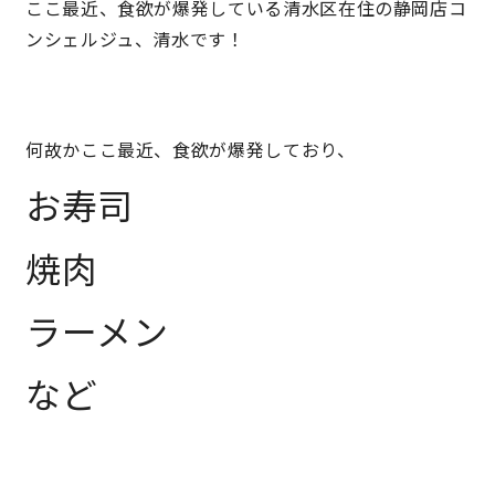
ここ最近、食欲が爆発している清水区在住の静岡店コ
ンシェルジュ、清水です！
営業時間／10:00～20:00 定休日／年末年始
タップで電話をかける
何故かここ最近、食欲が爆発しており、
来店・見学予約
お寿司
焼肉
OWNER’S SITE オーナーズサイト
ラーメン
nattoku
グループコーポレートサイト
など
nattoku住宅 10のこだわり