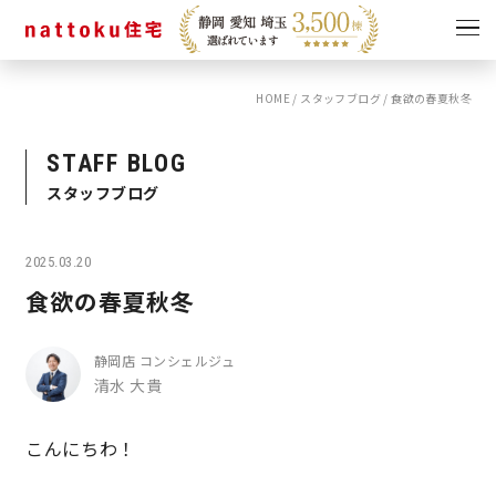
HOME
/
スタッフブログ
/
食欲の春夏秋冬
イベント
キャンペーン
見学会
情報
STAFF BLOG
スタッフブログ
ショールーム
資料請求
モデルハウス
2025.03.20
スタッフブログ
食欲の春夏秋冬
静岡店 コンシェルジュ
清水 大貴
こんにちわ！