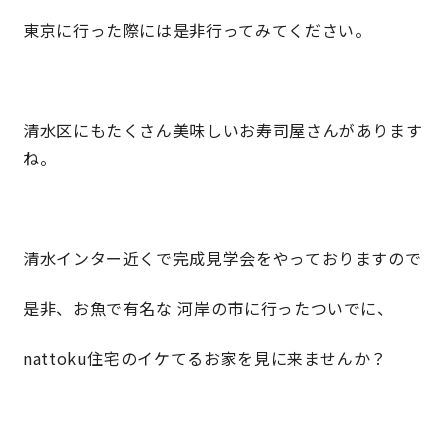
東京に行った際には是非行ってみてください。
快適な室内環境へのこだわり
生涯続く安心のアフターフォロー
清水区にもたくさん美味しいお寿司屋さんがあります
ね。
ラインナップ
最響の家
清水インター近くで完成見学会をやっておりますので
Groovin’
是非、お魚で有名な 河岸の市に行ったついでに、
nattoku住宅25周年記念モデル
nattoku住宅のイケてるお家を見に来ませんか？
Glass Arts
Blue Style