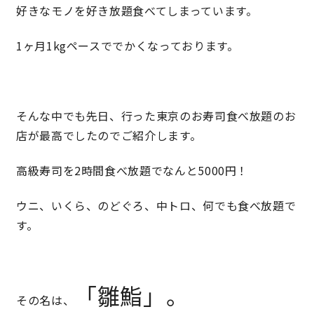
好きなモノを好き放題食べてしまっています。
理想の暮らしを引き出すデザイン力
1ヶ月1kgペースででかくなっております。
家具まで標準仕様の空間コーディネート
身体に優しい自然素材の家
そんな中でも先日、行った東京のお寿司食べ放題のお
店が最高でしたのでご紹介します。
耐震等級3 & 許容応力度計算 全棟標準
高級寿司を2時間食べ放題でなんと5000円！
徹底したコストダウンの追求
ウニ、いくら、のどぐろ、中トロ、何でも食べ放題で
す。
頑丈で長持ちの外壁
2030年の省エネ基準住宅
「雛鮨」。
その名は、
100年点検住宅