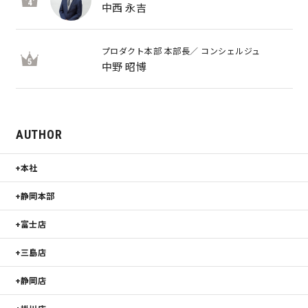
4
中西 永吉
プロダクト本部 本部長／ コンシェルジュ
5
中野 昭博
AUTHOR
本社
静岡本部
富士店
三島店
静岡店