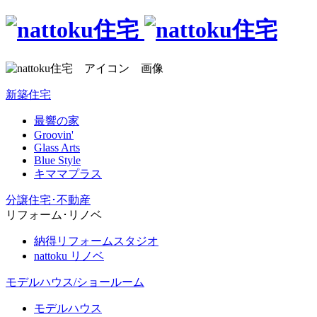
新築住宅
最響の家
Groovin'
Glass Arts
Blue Style
キママプラス
分譲住宅･不動産
リフォーム･リノベ
納得リフォームスタジオ
nattoku リノベ
モデルハウス/ショールーム
モデルハウス