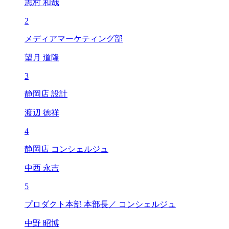
志村 和哉
2
メディアマーケティング部
望月 道隆
3
静岡店 設計
渡辺 徳祥
4
静岡店 コンシェルジュ
中西 永吉
5
プロダクト本部 本部長／ コンシェルジュ
中野 昭博