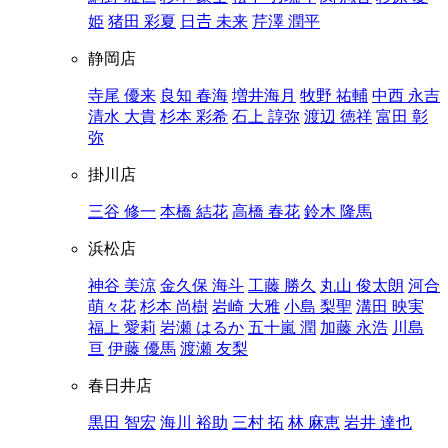
姫
猪田 彩夏
日𠮷 未来
芹澤 潤平
静岡店
寺尾 優来
良知 春海
増井海月
牧野 祐輔
中西 永吉
清水 大貴
杉本 彩希
石上 諄弥
渡辺 徳祥
富田 彰
弥
掛川店
三谷 修一
本橋 結花
高橋 春花
鈴木 隆馬
浜松店
神谷 美涼
金久保 海斗
工藤 勝久
丸山 俊太朗
河合
萌々花
杉本 尚樹
岩崎 大雅
小島 梨聖
溝田 映実
福上 愛莉
岩瀬 はるか
五十嵐 潤
加藤 永浩
川島
亘
伊藤 優馬
渡瀬 友梨
春日井店
黒田 智宏
海川 裕助
三村 拓
林 麻恵
岩井 達也