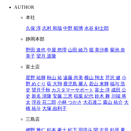
AUTHOR
本社
久保 淳
志村 和哉
中野 昭博
水谷 剣士郎
静岡本部
野田 進也
中屋 悠理
山田 綾乃
堀 美沙希
菊池 奈
美子
望月 道隆
富士店
星野 祐輝
秋山 祐
遠藤 尚美
横山 翔太
芹沢 健
小
野 めぐり
荻 大翔
鹿児島 馨人
若山 来輝
福与 浩
史
望月千秋
カスタマーサポート
富士 洋
成田 公
史
新名 清隆
安藤 三恵
稲葉 紀代
鈴木 舞
川端 将
太
浮谷 荘二郎
小林 つかさ
大石達二
森山 祐介
大
橋 祐斗
大塚 由利子
三島店
網野 雅仁
杉本 豪士
松下 羽琉斗
関 志音
杉原 夏