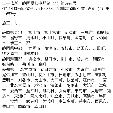
士事務所：静岡県知事登録（4）第6997号
住宅性能保証協会：21003789 [宅地建物取引業] 静岡（5）第
11653号
施工エリア
静岡県東部 ： 富士市、富士宮市、沼津市、三島市、御殿場
市、裾野市、清水町、小山町、長泉町、函南町、伊豆の国
市、伊豆市一部
静岡県中部 ： 静岡市、焼津市、藤枝市、島田市、吉田町、
牧之原市、川根本町
静岡県西部 ： 浜松市、磐田市、掛川市、袋井市、湖西市、
御前崎市、菊川市、森町
愛知県 ： 名古屋市、春日井市、小牧市、岩倉市、瀬戸市、
尾張旭市、豊山町、長久手市、日進市、みよし市、東郷町、
豊明市、刈谷市、犬山市、大口町、扶桑町、江南市、一宮
市、北名古屋市、稲沢市、清須市、あま市、大治市、津島
市、愛西市、蟹江町、飛島村、弥富市、東海市、大府市、知
多市、東浦町、阿久比町、知立市、安城市、高浜市、半田
市、常滑市、武豊町、美浜町、南知多町、碧南市、西尾市、
豊田市、岡崎市、幸田町