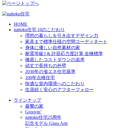
HOME
nattoku住宅 10のこだわり
理想の暮らしを引き出すデザイン力
家具まで標準仕様の空間コーディネート
身体に優しい自然素材の家
耐震等級3 & 許容応力度計算 全棟標準
徹底したコストダウンの追求
頑丈で長持ちの外壁
2030年の省エネ住宅基準
100年点検住宅
快適な室内環境へのこだわり
生涯続く安心のアフターフォロー
ラインナップ
最響の家
Groovin’
nattoku住宅25周年
記念モデル Glass Arts