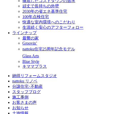
徹底したコストダウンの追求
頑丈で長持ちの外壁
2030年の省エネ基準住宅
100年点検住宅
快適な室内環境へのこだわり
生涯続く安心のアフターフォロー
ラインナップ
最響の家
Groovin’
nattoku住宅25周年記念モデル
Glass Arts
Blue Style
キママプラス
納得リフォームスタジオ
nattoku リノベ
分譲住宅･不動産
スタッフブログ
施工事例
お客さまの声
お知らせ
土地情報