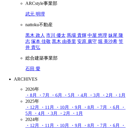
ARCstyle事業部
武元 明理
nattoku不動産
黒木 政人
市川 優太
馬場 貴輝
中屋 悠理
妹尾 隆
志
塚本 佳敬
黒木 由香里
安原 廣守
堀 美沙希
笠
井 貴弘
総合建築事業部
石田 愛
ARCHIVES
2026年
・8月
・7月
・6月
・5月
・4月
・3月
・2月
・1月
2025年
・12月
・11月
・10月
・9月
・8月
・7月
・6月
・
5月
・4月
・3月
・2月
・1月
2024年
・12月
・11月
・10月
・9月
・8月
・7月
・6月
・