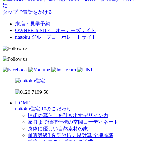
始
タップで電話をかける
来店・見学予約
OWNER’S SITE オーナーズサイト
nattoku
グループコーポレートサイト
HOME
nattoku住宅 10のこだわり
理想の暮らしを引き出すデザイン力
家具まで標準仕様の空間コーディネート
身体に優しい自然素材の家
耐震等級3 & 許容応力度計算 全棟標準