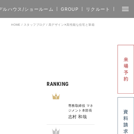
デルハウス/ショールーム
GROUP
リクルート
HOME
/
スタッフブログ
/
高デザイン✕高性能な住宅と筆箱
RANKING
1
専務取締役 マネ
ジメント本部長
志村 和哉
2