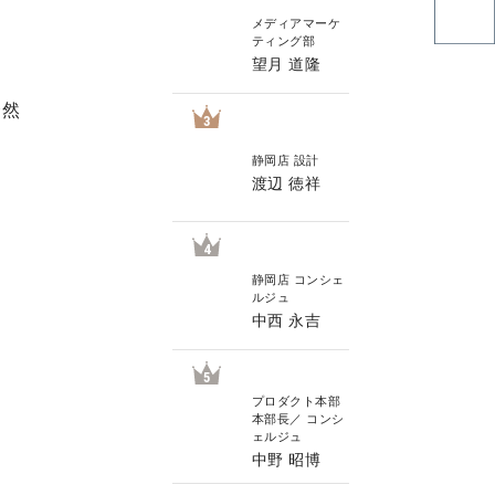
メディアマーケ
ティング部
望月 道隆
瞭然
3
静岡店 設計
渡辺 徳祥
4
静岡店 コンシェ
ルジュ
中西 永吉
5
プロダクト本部
本部長／ コンシ
ェルジュ
中野 昭博