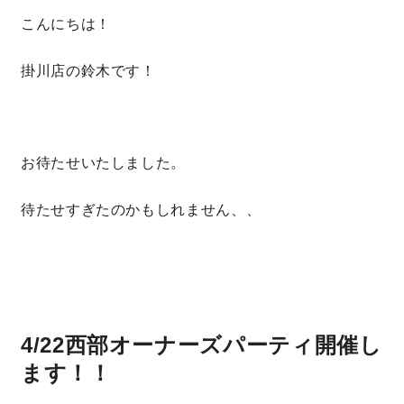
こんにちは！
営業時間／10:00～20:00 定休日／年末年始
掛川店の鈴木です！
タップで電話をかける
来店・見学予約
お待たせいたしました。
待たせすぎたのかもしれません、、
OWNER’S SITE オーナーズサイト
nattoku
グループコーポレートサイト
4/22西部オーナーズパーティ開催し
ます！！
nattoku住宅 10のこだわり