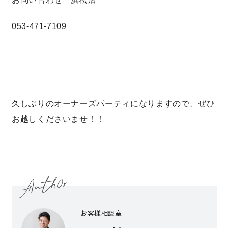
キママプラス
053-471-7109
納得リフォームスタジオ
nattoku リノベ
分譲住宅･不動産
スタッフブログ
久しぶりのオーナーズパーティになりますので、ぜひ
お越しくださいませ！！
施工事例
お客さまの声
お知らせ
土地情報
近日分譲予定情報
会社情報
お客様相談室
動画ギャラリー
採用情報