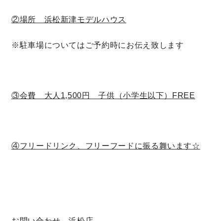
快適な室内環境へのこだわり
②場所 浜松新津モデルハウス
※駐車場についてはご予約時にお伝え致します
生涯続く安心のアフターフォロー
ラインナップ
③会費 大人1,500円 子供（小学生以下）FREE
最響の家
④フリードリンク、フリーフードに振る舞います☆
Groovin’
nattoku住宅25周年記念モデル
Glass Arts
Blue Style
お問い合わせ 浜松店