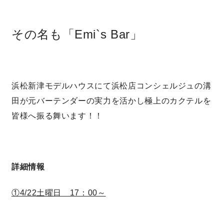
理想の暮らしを引き出すデザイン力
その名も「Emi`s Bar」
家具まで標準仕様の空間コーディネート
身体に優しい自然素材の家
浜松新津モデルハウスにて浜松店コンシェルジュの溝
田が元バーテンダーの実力を活かし極上のカクテルを
耐震等級3 & 許容応力度計算 全棟標準
皆様へ振る舞います！！
徹底したコストダウンの追求
頑丈で長持ちの外壁
詳細情報
2030年の省エネ基準住宅
①4/22土曜日 17：00～
100年点検住宅