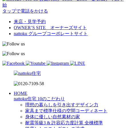
始
タップで電話をかける
来店・見学予約
OWNER’S SITE オーナーズサイト
nattoku
グループコーポレートサイト
HOME
nattoku住宅 10のこだわり
理想の暮らしを引き出すデザイン力
家具まで標準仕様の空間コーディネート
身体に優しい自然素材の家
耐震等級3 & 許容応力度計算 全棟標準