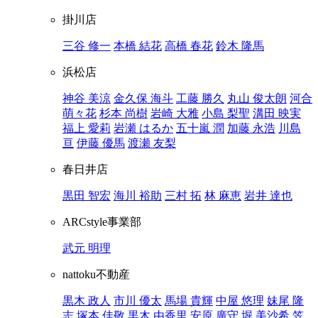
掛川店
三谷 修一
本橋 結花
高橋 春花
鈴木 隆馬
浜松店
神谷 美涼
金久保 海斗
工藤 勝久
丸山 俊太朗
河合
萌々花
杉本 尚樹
岩崎 大雅
小島 梨聖
溝田 映実
福上 愛莉
岩瀬 はるか
五十嵐 潤
加藤 永浩
川島
亘
伊藤 優馬
渡瀬 友梨
春日井店
黒田 智宏
海川 裕助
三村 拓
林 麻恵
岩井 達也
ARCstyle事業部
武元 明理
nattoku不動産
黒木 政人
市川 優太
馬場 貴輝
中屋 悠理
妹尾 隆
志
塚本 佳敬
黒木 由香里
安原 廣守
堀 美沙希
笠