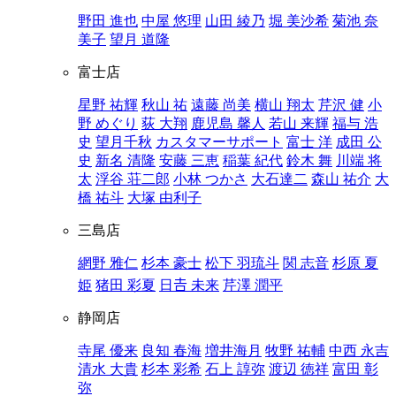
野田 進也
中屋 悠理
山田 綾乃
堀 美沙希
菊池 奈
美子
望月 道隆
富士店
星野 祐輝
秋山 祐
遠藤 尚美
横山 翔太
芹沢 健
小
野 めぐり
荻 大翔
鹿児島 馨人
若山 来輝
福与 浩
史
望月千秋
カスタマーサポート
富士 洋
成田 公
史
新名 清隆
安藤 三恵
稲葉 紀代
鈴木 舞
川端 将
太
浮谷 荘二郎
小林 つかさ
大石達二
森山 祐介
大
橋 祐斗
大塚 由利子
三島店
網野 雅仁
杉本 豪士
松下 羽琉斗
関 志音
杉原 夏
姫
猪田 彩夏
日𠮷 未来
芹澤 潤平
静岡店
寺尾 優来
良知 春海
増井海月
牧野 祐輔
中西 永吉
清水 大貴
杉本 彩希
石上 諄弥
渡辺 徳祥
富田 彰
弥