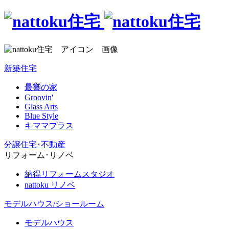
新築住宅
最響の家
Groovin'
Glass Arts
Blue Style
キママプラス
分譲住宅･不動産
リフォーム･リノベ
納得リフォームスタジオ
nattoku リノベ
モデルハウス/ショールーム
モデルハウス