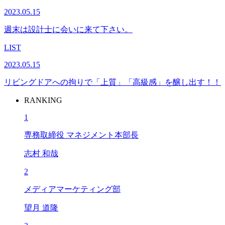
2023.05.15
週末は設計士に会いに来て下さい。
LIST
2023.05.15
リビングドアへの拘りで「上質」「高級感」を醸し出す！！
RANKING
1
専務取締役 マネジメント本部長
志村 和哉
2
メディアマーケティング部
望月 道隆