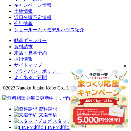
キャンペーン情報
土地情報
近日分譲予定情報
会社情報
ショールーム・モデルハウス紹介
動画ギャラリー
資料請求
来店・見学予約
採用情報
サイトマップ
プライバシーポリシー
よくあるご質問
©2023 Nattoku Jutaku Kobo Co., Ltd.
資料請求
来場予約
スタッフブログ
LINEで相談