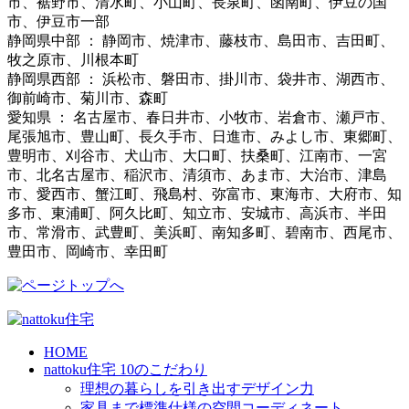
市、裾野市、清水町、小山町、長泉町、函南町、伊豆の国
市、伊豆市一部
静岡県中部 ： 静岡市、焼津市、藤枝市、島田市、吉田町、
牧之原市、川根本町
静岡県西部 ： 浜松市、磐田市、掛川市、袋井市、湖西市、
御前崎市、菊川市、森町
愛知県 ： 名古屋市、春日井市、小牧市、岩倉市、瀬戸市、
尾張旭市、豊山町、長久手市、日進市、みよし市、東郷町、
豊明市、刈谷市、犬山市、大口町、扶桑町、江南市、一宮
市、北名古屋市、稲沢市、清須市、あま市、大治市、津島
市、愛西市、蟹江町、飛島村、弥富市、東海市、大府市、知
多市、東浦町、阿久比町、知立市、安城市、高浜市、半田
市、常滑市、武豊町、美浜町、南知多町、碧南市、西尾市、
豊田市、岡崎市、幸田町
HOME
nattoku住宅 10のこだわり
理想の暮らしを引き出すデザイン力
家具まで標準仕様の空間コーディネート