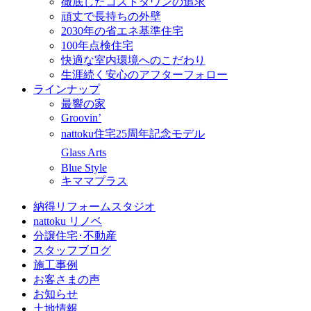
徹底したコストダウンの追求
頑丈で長持ちの外壁
2030年の省エネ基準住宅
100年点検住宅
快適な室内環境へのこだわり
生涯続く安心のアフターフォロー
ラインナップ
最響の家
Groovin’
nattoku住宅25周年記念モデル
Glass Arts
Blue Style
キママプラス
納得リフォームスタジオ
nattoku リノベ
分譲住宅･不動産
スタッフブログ
施工事例
お客さまの声
お知らせ
土地情報