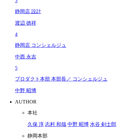
3
静岡店 設計
渡辺 徳祥
4
静岡店 コンシェルジュ
中西 永吉
5
プロダクト本部 本部長／ コンシェルジュ
中野 昭博
AUTHOR
本社
久保 淳
志村 和哉
中野 昭博
水谷 剣士郎
静岡本部