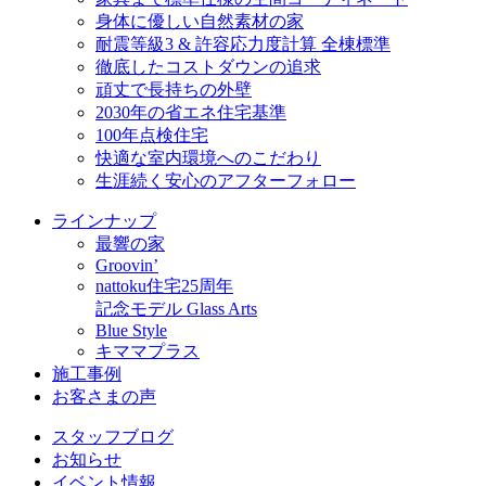
身体に優しい自然素材の家
耐震等級3 & 許容応力度計算 全棟標準
徹底したコストダウンの追求
頑丈で長持ちの外壁
2030年の省エネ住宅基準
100年点検住宅
快適な室内環境へのこだわり
生涯続く安心のアフターフォロー
ラインナップ
最響の家
Groovin’
nattoku住宅25周年
記念モデル Glass Arts
Blue Style
キママプラス
施工事例
お客さまの声
スタッフブログ
お知らせ
イベント情報