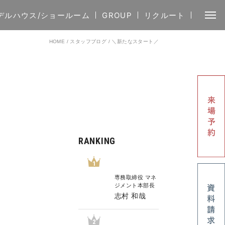
デルハウス/ショールーム
GROUP
リクルート
HOME
/
スタッフブログ
/
＼新たなスタート／
RANKING
1
専務取締役 マネ
ジメント本部長
志村 和哉
2