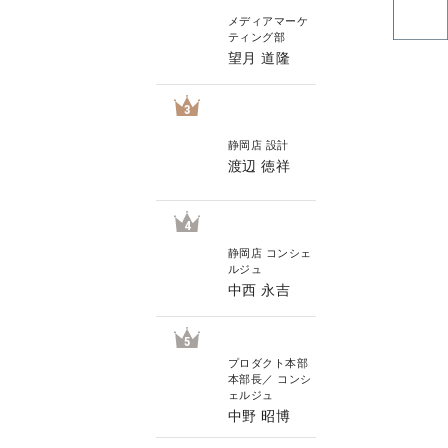
メディアマーケ
ティング部
望月 道隆
3
静岡店 設計
渡辺 徳祥
4
静岡店 コンシェ
ルジュ
中西 永吉
5
プロダクト本部
本部長／ コンシ
ェルジュ
中野 昭博