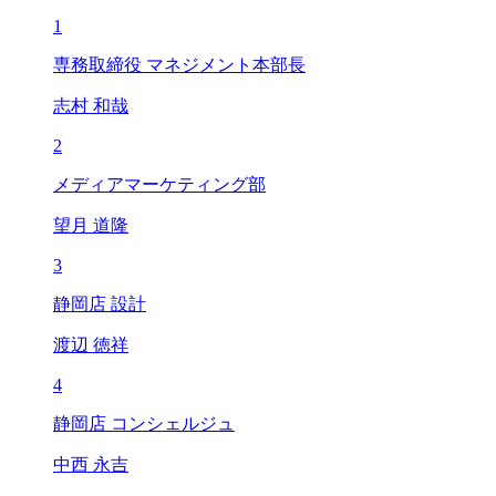
1
専務取締役 マネジメント本部長
志村 和哉
2
メディアマーケティング部
望月 道隆
3
静岡店 設計
渡辺 徳祥
4
静岡店 コンシェルジュ
中西 永吉