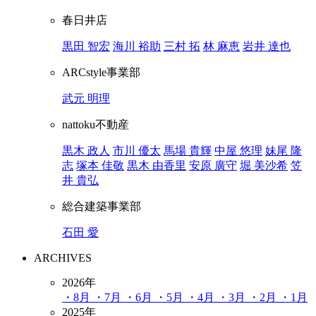
春日井店
黒田 智宏
海川 裕助
三村 拓
林 麻恵
岩井 達也
ARCstyle事業部
武元 明理
nattoku不動産
黒木 政人
市川 優太
馬場 貴輝
中屋 悠理
妹尾 隆
志
塚本 佳敬
黒木 由香里
安原 廣守
堀 美沙希
笠
井 貴弘
総合建築事業部
石田 愛
ARCHIVES
2026年
・8月
・7月
・6月
・5月
・4月
・3月
・2月
・1月
2025年