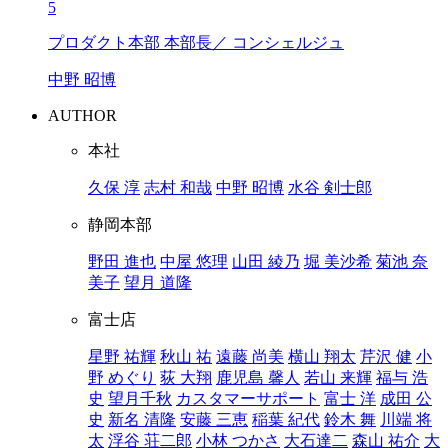
5
プロダクト本部 本部長／ コンシェルジュ
中野 昭博
AUTHOR
本社
久保 淳
志村 和哉
中野 昭博
水谷 剣士郎
静岡本部
野田 進也
中屋 悠理
山田 綾乃
堀 美沙希
菊池 奈
美子
望月 道隆
富士店
星野 祐輝
秋山 祐
遠藤 尚美
横山 翔太
芹沢 健
小
野 めぐり
荻 大翔
鹿児島 馨人
若山 来輝
福与 浩
史
望月千秋
カスタマーサポート
富士 洋
成田 公
史
新名 清隆
安藤 三恵
稲葉 紀代
鈴木 舞
川端 将
太
浮谷 荘二郎
小林 つかさ
大石達二
森山 祐介
大