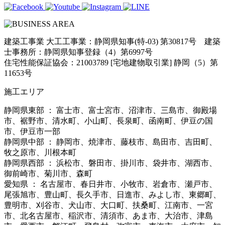
建築工事業 大工工事業：静岡県知事(特-03) 第30817号 建築
士事務所：静岡県知事登録（4）第6997号
住宅性能保証協会：21003789 [宅地建物取引業] 静岡（5）第
11653号
施工エリア
静岡県東部 ： 富士市、富士宮市、沼津市、三島市、御殿場
市、裾野市、清水町、小山町、長泉町、函南町、伊豆の国
市、伊豆市一部
静岡県中部 ： 静岡市、焼津市、藤枝市、島田市、吉田町、
牧之原市、川根本町
静岡県西部 ： 浜松市、磐田市、掛川市、袋井市、湖西市、
御前崎市、菊川市、森町
愛知県 ： 名古屋市、春日井市、小牧市、岩倉市、瀬戸市、
尾張旭市、豊山町、長久手市、日進市、みよし市、東郷町、
豊明市、刈谷市、犬山市、大口町、扶桑町、江南市、一宮
市、北名古屋市、稲沢市、清須市、あま市、大治市、津島