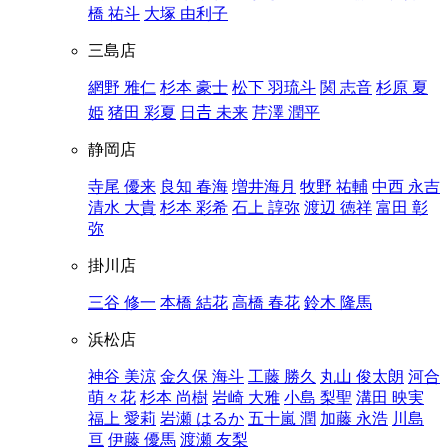
橋 祐斗
大塚 由利子
三島店
網野 雅仁
杉本 豪士
松下 羽琉斗
関 志音
杉原 夏
姫
猪田 彩夏
日𠮷 未来
芹澤 潤平
静岡店
寺尾 優来
良知 春海
増井海月
牧野 祐輔
中西 永吉
清水 大貴
杉本 彩希
石上 諄弥
渡辺 徳祥
富田 彰
弥
掛川店
三谷 修一
本橋 結花
高橋 春花
鈴木 隆馬
浜松店
神谷 美涼
金久保 海斗
工藤 勝久
丸山 俊太朗
河合
萌々花
杉本 尚樹
岩崎 大雅
小島 梨聖
溝田 映実
福上 愛莉
岩瀬 はるか
五十嵐 潤
加藤 永浩
川島
亘
伊藤 優馬
渡瀬 友梨