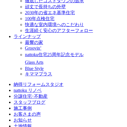
徹底したコストダウンの追求
頑丈で長持ちの外壁
2030年の省エネ基準住宅
100年点検住宅
快適な室内環境へのこだわり
生涯続く安心のアフターフォロー
ラインナップ
最響の家
Groovin’
nattoku住宅25周年記念モデル
Glass Arts
Blue Style
キママプラス
納得リフォームスタジオ
nattoku リノベ
分譲住宅･不動産
スタッフブログ
施工事例
お客さまの声
お知らせ
土地情報