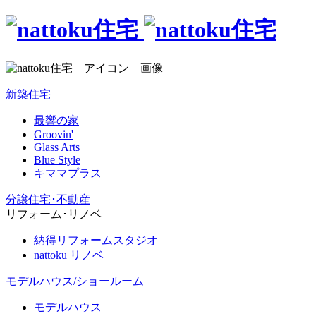
新築住宅
最響の家
Groovin'
Glass Arts
Blue Style
キママプラス
分譲住宅･不動産
リフォーム･リノベ
納得リフォームスタジオ
nattoku リノベ
モデルハウス/ショールーム
モデルハウス