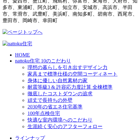
市、愛西市、蟹江町、飛島村、弥富市、東海市、大府市、知
多市、東浦町、阿久比町、知立市、安城市、高浜市、半田
市、常滑市、武豊町、美浜町、南知多町、碧南市、西尾市、
豊田市、岡崎市、幸田町
HOME
nattoku住宅 10のこだわり
理想の暮らしを引き出すデザイン力
家具まで標準仕様の空間コーディネート
身体に優しい自然素材の家
耐震等級3 & 許容応力度計算 全棟標準
徹底したコストダウンの追求
頑丈で長持ちの外壁
2030年の省エネ住宅基準
100年点検住宅
快適な室内環境へのこだわり
生涯続く安心のアフターフォロー
ラインナップ