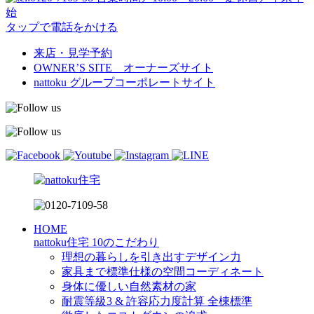
始
タップで電話をかける
来店・見学予約
OWNER’S SITE オーナーズサイト
nattoku
グループコーポレートサイト
HOME
nattoku住宅 10のこだわり
理想の暮らしを引き出すデザイン力
家具まで標準仕様の空間コーディネート
身体に優しい自然素材の家
耐震等級3 & 許容応力度計算 全棟標準