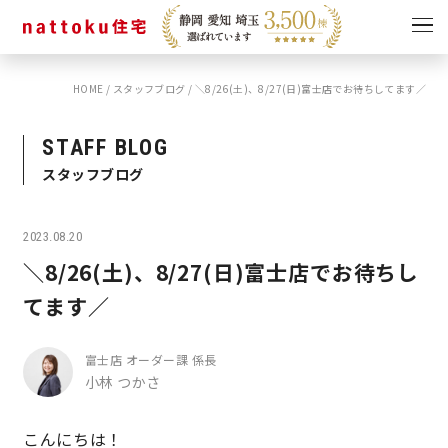
HOME
/
スタッフブログ
/
＼8/26(土)、8/27(日)富士店でお待ちしてます／
イベント
キャンペーン
見学会
情報
STAFF BLOG
スタッフブログ
ショールーム
資料請求
モデルハウス
2023.08.20
スタッフブログ
＼8/26(土)、8/27(日)富士店でお待ちし
てます／
富士店 オーダー課 係長
小林 つかさ
こんにちは！