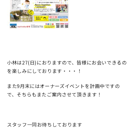
快適な室内環境へのこだわり
生涯続く安心のアフターフォロー
ラインナップ
小林は27(日)におりますので、皆様にお会いできるの
を楽しみにしております・・・！
最響の家
また9月末にはオーナーズイベントを計画中ですの
Groovin’
で、そちらもまたご案内させて頂きます！
nattoku住宅25周年記念モデル
Glass Arts
スタッフ一同お待ちしております
Blue Style