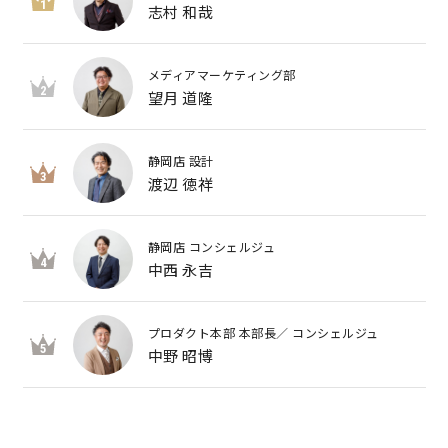
1
志村 和哉
メディアマーケティング部
2
望月 道隆
静岡店 設計
3
渡辺 徳祥
静岡店 コンシェルジュ
4
中西 永吉
プロダクト本部 本部長／ コンシェルジュ
5
中野 昭博