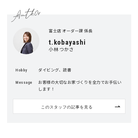
キママプラス
富士店 オーダー課 係長
納得リフォームスタジオ
nattoku リノベ
t.kobayashi
小林 つかさ
分譲住宅･不動産
スタッフブログ
ダイビング、読書
Hobby
施工事例
お客さまの声
お客様の大切なお家づくりを全力でお手伝い
Message
します！
お知らせ
土地情報
このスタッフの記事を見る
近日分譲予定情報
会社情報
動画ギャラリー
採用情報