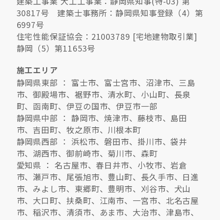
建築工事業 大工工事業：静岡県知事(特-03) 第
30817号 建築士事務所：静岡県知事登録（4）第
6997号
住宅性能保証協会：21003789 [宅地建物取引業]
静岡（5）第11653号
施工エリア
静岡県東部 ： 富士市、富士宮市、沼津市、三島
市、御殿場市、裾野市、清水町、小山町、長泉
町、函南町、伊豆の国市、伊豆市一部
静岡県中部 ： 静岡市、焼津市、藤枝市、島田
市、吉田町、牧之原市、川根本町
静岡県西部 ： 浜松市、磐田市、掛川市、袋井
市、湖西市、御前崎市、菊川市、森町
愛知県 ： 名古屋市、春日井市、小牧市、岩倉
市、瀬戸市、尾張旭市、豊山町、長久手市、日進
市、みよし市、東郷町、豊明市、刈谷市、犬山
市、大口町、扶桑町、江南市、一宮市、北名古屋
市、稲沢市、清須市、あま市、大治市、津島市、