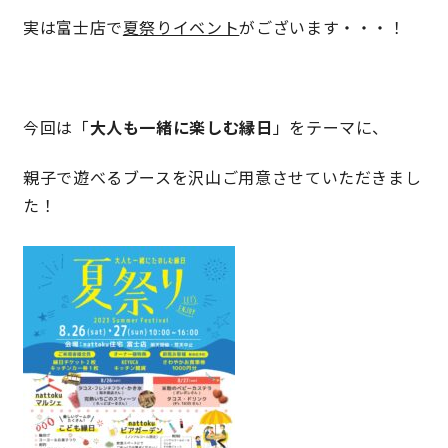
実は富士店で
夏祭りイベント
がございます・・・！
理想の暮らしを引き出すデザイン力
家具まで標準仕様の空間コーディネート
今回は「
大人も一緒に楽しむ縁日
」をテーマに、
身体に優しい自然素材の家
親子で遊べるブースを沢山ご用意させていただきまし
た！
耐震等級3 & 許容応力度計算 全棟標準
徹底したコストダウンの追求
頑丈で長持ちの外壁
2030年の省エネ基準住宅
100年点検住宅