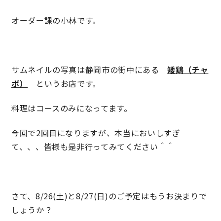
オーダー課の小林です。
営業時間／10:00～20:00 定休日／年末年始
タップで電話をかける
サムネイルの写真は静岡市の街中にある
矮鶏（チャ
ボ）
というお店です。
来店・見学予約
料理はコースのみになってます。
OWNER’S SITE オーナーズサイト
今回で2回目になりますが、本当においしすぎ
て、、、皆様も是非行ってみてください＾＾
nattoku
グループコーポレートサイト
さて、8/26(土)と8/27(日)のご予定はもうお決まりで
しょうか？
nattoku住宅 10のこだわり