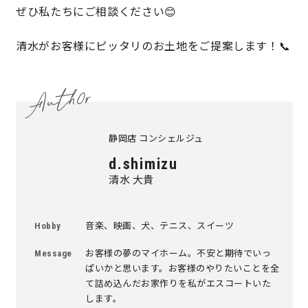
ぜひ私たちにご相談ください😊
キママプラス
清水がお客様にピッタリのお土地をご提案します！📞
納得リフォームスタジオ
nattoku リノベ
分譲住宅･不動産
スタッフブログ
静岡店 コンシェルジュ
d.shimizu
施工事例
お客さまの声
清水 大貴
お知らせ
土地情報
音楽、映画、犬、テニス、スイーツ
Hobby
近日分譲予定情報
会社情報
お客様の夢のマイホーム。不安と期待でいっ
Message
ぱいかと思います。お客様のやりたいことを全
て詰め込んだお家作りを私がエスコートいた
動画ギャラリー
採用情報
します。