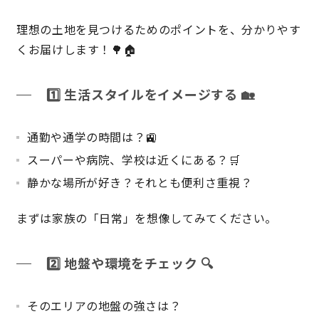
理想の土地を見つけるためのポイントを、分かりやす
くお届けします！🌳🏠
営業時間／10:00～20:00 定休日／年末年始
タップで電話をかける
1️⃣
生活スタイルをイメージする 🏡
来店・見学予約
通勤や通学の時間は？🚉
スーパーや病院、学校は近くにある？🛒
OWNER’S SITE オーナーズサイト
静かな場所が好き？それとも便利さ重視？
まずは家族の「日常」を想像してみてください。
nattoku
グループコーポレートサイト
2️⃣
地盤や環境をチェック 🔍
nattoku住宅 10のこだわり
そのエリアの地盤の強さは？