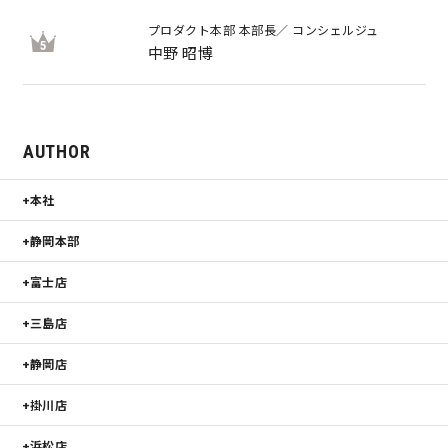
プロダクト本部 本部長／ コンシェルジュ
5
中野 昭博
AUTHOR
本社
静岡本部
富士店
三島店
静岡店
掛川店
浜松店