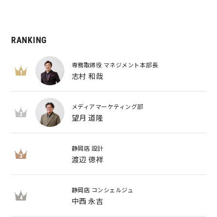
RANKING
専務取締役 マネジメント本部長
1
志村 和哉
メディアマーケティング部
2
望月 道隆
静岡店 設計
3
渡辺 徳祥
静岡店 コンシェルジュ
4
中西 永吉