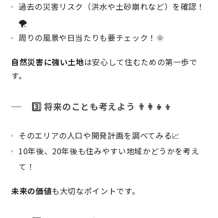
過去の災害リスク（洪水や土砂崩れなど）を確認！
🌪️
理想の暮らしを引き出すデザイン力
周りの風景や日当たりも要チェック！🌞
家具まで標準仕様の空間コーディネート
自然災害に強い土地
は安心して住むための第一歩で
す。
身体に優しい自然素材の家
3️⃣
将来のことも考えよう 👨‍👩‍👧‍👦
耐震等級3 & 許容応力度計算 全棟標準
徹底したコストダウンの追求
そのエリアの人口や開発計画を調べてみる📈
10年後、20年後も住みやすい地域かどうかを考え
頑丈で長持ちの外壁
て！
2030年の省エネ基準住宅
未来の価値
も大切なポイントです。
100年点検住宅