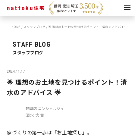
HOME
/
スタッフブログ
/
🌟 理想のお土地を見つけるポイント！清水のアドバイス 🌟
イベント
キャンペーン
見学会
情報
STAFF BLOG
スタッフブログ
ショールーム
資料請求
モデルハウス
2024.11.17
スタッフブログ
🌟 理想のお土地を見つけるポイント！清
水のアドバイス 🌟
静岡店 コンシェルジュ
清水 大貴
家づくりの第一歩は「お土地探し」。