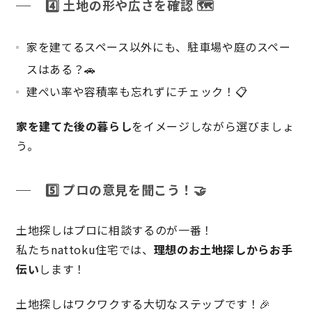
4️⃣
土地の形や広さを確認 🗺️
快適な室内環境へのこだわり
家を建てるスペース以外にも、駐車場や庭のスペー
生涯続く安心のアフターフォロー
スはある？🚗
建ぺい率や容積率も忘れずにチェック！📋
ラインナップ
家を建てた後の暮らし
をイメージしながら選びましょ
う。
最響の家
5️⃣
プロの意見を聞こう！🤝
Groovin’
土地探しはプロに相談するのが一番！
nattoku住宅25周年記念モデル
私たちnattoku住宅では、
理想のお土地探しからお手
伝い
します！
Glass Arts
土地探しはワクワクする大切なステップです！🎉
Blue Style