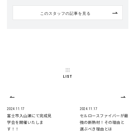
サイトマップ
プライバシーポリシー
このスタッフの記事を見る
よくある質問
LIST
CLOSE
2024.11.17
2024.11.17
富士市入山瀬にて完成見
セルロースファイバーが最
学会を開催いたしま
強の断熱材！その理由と
す！！
選ぶべき理由とは