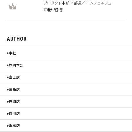
プロダクト本部 本部長／ コンシェルジュ
5
中野 昭博
AUTHOR
本社
静岡本部
富士店
三島店
静岡店
掛川店
浜松店