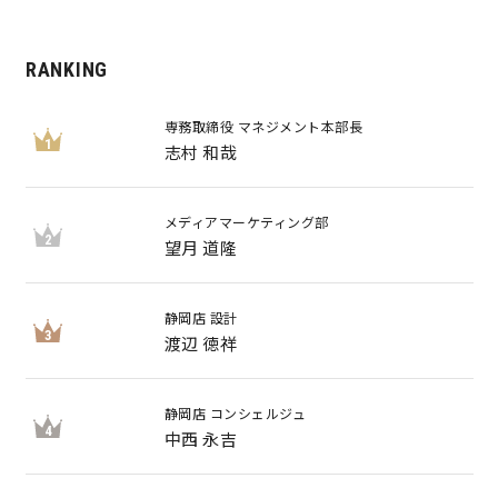
RANKING
専務取締役 マネジメント本部長
1
志村 和哉
メディアマーケティング部
2
望月 道隆
静岡店 設計
3
渡辺 徳祥
静岡店 コンシェルジュ
4
中西 永吉