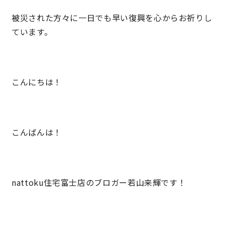
被災された方々に一日でも早い復興を心からお祈りし
ています。
営業時間／10:00～20:00 定休日／年末年始
タップで電話をかける
こんにちは！
来店・見学予約
OWNER’S SITE オーナーズサイト
こんばんは！
nattoku
グループコーポレートサイト
nattoku住宅富士店のブロガー若山来輝です！
nattoku住宅 10のこだわり