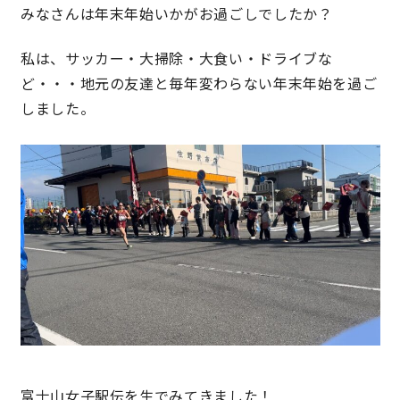
みなさんは年末年始いかがお過ごしでしたか？
理想の暮らしを引き出すデザイン力
私は、サッカー・大掃除・大食い・ドライブな
ど・・・地元の友達と毎年変わらない年末年始を過ご
家具まで標準仕様の空間コーディネート
しました。
身体に優しい自然素材の家
耐震等級3 & 許容応力度計算 全棟標準
徹底したコストダウンの追求
頑丈で長持ちの外壁
2030年の省エネ基準住宅
100年点検住宅
富士山女子駅伝を生でみてきました！