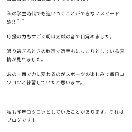
快適な室内環境へのこだわり
私の学生時代でも追いつくことができないスピード
感!!＾＾
生涯続く安心のアフターフォロー
応援の力もすごく朝は太鼓の音で目覚めました。
通り過ぎるときの歓声で選手もにっこりとしている表
ラインナップ
情が見れました。
最響の家
あの一瞬で力に変わるのがスポーツの楽しみで毎日コ
ツコツと練習していたと思います。
Groovin’
nattoku住宅25周年記念モデル
私も昨年コツコツとしていたことがあります。それは
Glass Arts
ブログです！
Blue Style