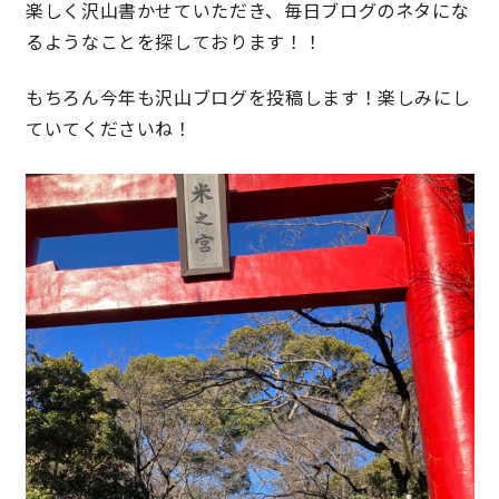
楽しく沢山書かせていただき、毎日ブログのネタにな
るようなことを探しております！！
キママプラス
もちろん今年も沢山ブログを投稿します！楽しみにし
ていてくださいね！
納得リフォームスタジオ
nattoku リノベ
分譲住宅･不動産
スタッフブログ
施工事例
お客さまの声
お知らせ
土地情報
近日分譲予定情報
会社情報
動画ギャラリー
採用情報