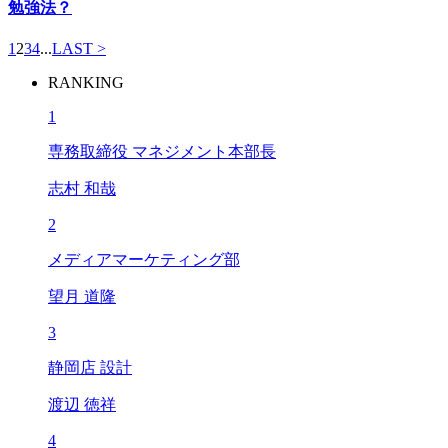
勉強法？
1
2
3
4
...
LAST >
RANKING
1
専務取締役 マネジメント本部長
志村 和哉
2
メディアマーケティング部
望月 道隆
3
静岡店 設計
渡辺 徳祥
4