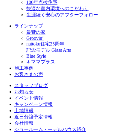
100年点検住宅
快適な室内環境へのこだわり
生涯続く安心のアフターフォロー
ラインナップ
最響の家
Groovin’
nattoku住宅25周年
記念モデル Glass Arts
Blue Style
キママプラス
施工事例
お客さまの声
スタッフブログ
お知らせ
イベント情報
キャンペーン情報
土地情報
近日分譲予定情報
会社情報
ショールーム・モデルハウス紹介