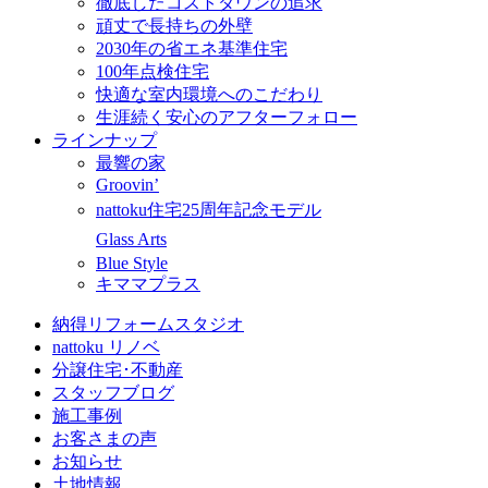
徹底したコストダウンの追求
頑丈で長持ちの外壁
2030年の省エネ基準住宅
100年点検住宅
快適な室内環境へのこだわり
生涯続く安心のアフターフォロー
ラインナップ
最響の家
Groovin’
nattoku住宅25周年記念モデル
Glass Arts
Blue Style
キママプラス
納得リフォームスタジオ
nattoku リノベ
分譲住宅･不動産
スタッフブログ
施工事例
お客さまの声
お知らせ
土地情報