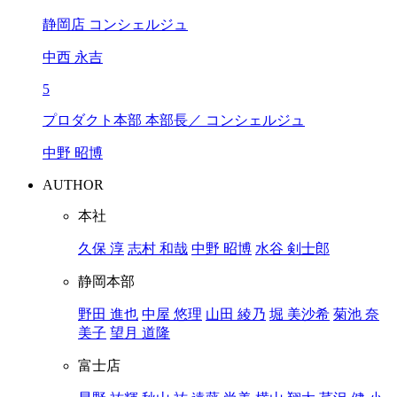
静岡店 コンシェルジュ
中西 永吉
5
プロダクト本部 本部長／ コンシェルジュ
中野 昭博
AUTHOR
本社
久保 淳
志村 和哉
中野 昭博
水谷 剣士郎
静岡本部
野田 進也
中屋 悠理
山田 綾乃
堀 美沙希
菊池 奈
美子
望月 道隆
富士店