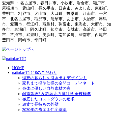
愛知県 ： 名古屋市、春日井市、小牧市、岩倉市、瀬戸市、
尾張旭市、豊山町、長久手市、日進市、みよし市、東郷町、
豊明市、刈谷市、犬山市、大口町、扶桑町、江南市、一宮
市、北名古屋市、稲沢市、清須市、あま市、大治市、津島
市、愛西市、蟹江町、飛島村、弥富市、東海市、大府市、知
多市、東浦町、阿久比町、知立市、安城市、高浜市、半田
市、常滑市、武豊町、美浜町、南知多町、碧南市、西尾市、
豊田市、岡崎市、幸田町
HOME
nattoku住宅 10のこだわり
理想の暮らしを引き出すデザイン力
家具まで標準仕様の空間コーディネート
身体に優しい自然素材の家
耐震等級3 & 許容応力度計算 全棟標準
徹底したコストダウンの追求
頑丈で長持ちの外壁
2030年の省エネ住宅基準