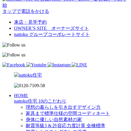
始
タップで電話をかける
来店・見学予約
OWNER’S SITE オーナーズサイト
nattoku
グループコーポレートサイト
HOME
nattoku住宅 10のこだわり
理想の暮らしを引き出すデザイン力
家具まで標準仕様の空間コーディネート
身体に優しい自然素材の家
耐震等級3 & 許容応力度計算 全棟標準