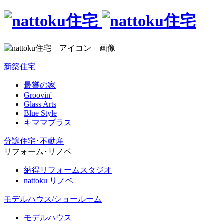
新築住宅
最響の家
Groovin'
Glass Arts
Blue Style
キママプラス
分譲住宅･不動産
リフォーム･リノベ
納得リフォームスタジオ
nattoku リノベ
モデルハウス/ショールーム
モデルハウス