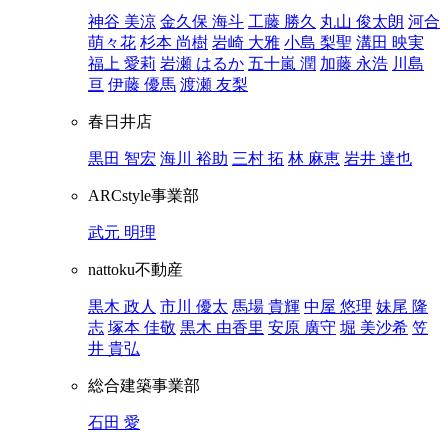
神谷 美涼
金久保 海斗
工藤 勝久
丸山 俊太朗
河合
萌々花
杉本 尚樹
岩崎 大雅
小島 梨聖
溝田 映実
福上 愛莉
岩瀬 はるか
五十嵐 潤
加藤 永浩
川島
亘
伊藤 優馬
渡瀬 友梨
春日井店
黒田 智宏
海川 裕助
三村 拓
林 麻恵
岩井 達也
ARCstyle事業部
武元 明理
nattoku不動産
黒木 政人
市川 優太
馬場 貴輝
中屋 悠理
妹尾 隆
志
塚本 佳敬
黒木 由香里
安原 廣守
堀 美沙希
笠
井 貴弘
総合建築事業部
石田 愛