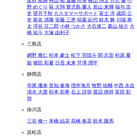
星野 祐輝
秋山 祐
遠藤 尚美
横山 翔太
芹沢 健
小
野 めぐり
荻 大翔
鹿児島 馨人
若山 来輝
福与 浩
史
望月千秋
カスタマーサポート
富士 洋
成田 公
史
新名 清隆
安藤 三恵
稲葉 紀代
鈴木 舞
川端 将
太
浮谷 荘二郎
小林 つかさ
大石達二
森山 祐介
大
橋 祐斗
大塚 由利子
三島店
網野 雅仁
杉本 豪士
松下 羽琉斗
関 志音
杉原 夏
姫
猪田 彩夏
日𠮷 未来
芹澤 潤平
静岡店
寺尾 優来
良知 春海
増井海月
牧野 祐輔
中西 永吉
清水 大貴
杉本 彩希
石上 諄弥
渡辺 徳祥
富田 彰
弥
掛川店
三谷 修一
本橋 結花
高橋 春花
鈴木 隆馬
浜松店