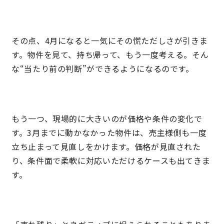
快適な室内環境へのこだわり
その点、4月になると一気にその慌ただしさが引きま
生涯続く安心のアフターフォロー
す。物件を見て、持ち帰って、もう一度考える。そん
な“当たり前の判断”ができるようになるのです。
ラインナップ
もう一つ、現場的に大きいのが価格や条件の変化で
最響の家
す。3月までに動かなかった物件は、売主様側も一度
立ち止まって見直しをかけます。価格が見直された
Groovin’
り、条件面で柔軟に対応いただけるケースも出てきま
す。
nattoku住宅25周年記念モデル
Glass Arts
Blue Style