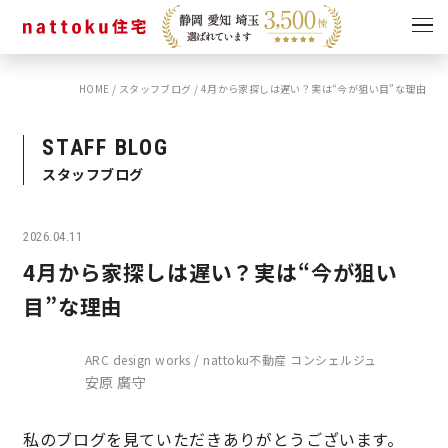
HOME
/
スタッフブログ
/
4月から家探しは遅い？実は“今が狙い目”な理由
イベント
キャンペーン
見学会
情報
STAFF BLOG
スタッフブログ
ショールーム
資料請求
モデルハウス
2026.04.11
スタッフブログ
4月から家探しは遅い？実は“今が狙い
目”な理由
ARC design works / nattoku不動産 コンシェルジュ
安原 廣守
私のブログを見ていただきありがとうございます。