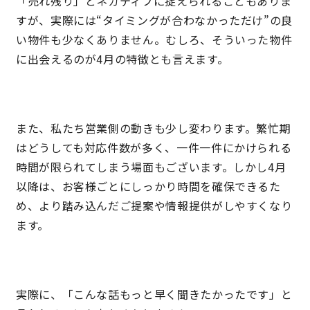
「売れ残り」とネガティブに捉えられることもありま
すが、実際には“タイミングが合わなかっただけ”の良
キママプラス
い物件も少なくありません。むしろ、そういった物件
に出会えるのが4月の特徴とも言えます。
納得リフォームスタジオ
nattoku リノベ
また、私たち営業側の動きも少し変わります。繁忙期
分譲住宅･不動産
スタッフブログ
はどうしても対応件数が多く、一件一件にかけられる
時間が限られてしまう場面もございます。しかし4月
施工事例
お客さまの声
以降は、お客様ごとにしっかり時間を確保できるた
め、より踏み込んだご提案や情報提供がしやすくなり
お知らせ
土地情報
ます。
近日分譲予定情報
会社情報
実際に、「こんな話もっと早く聞きたかったです」と
動画ギャラリー
採用情報