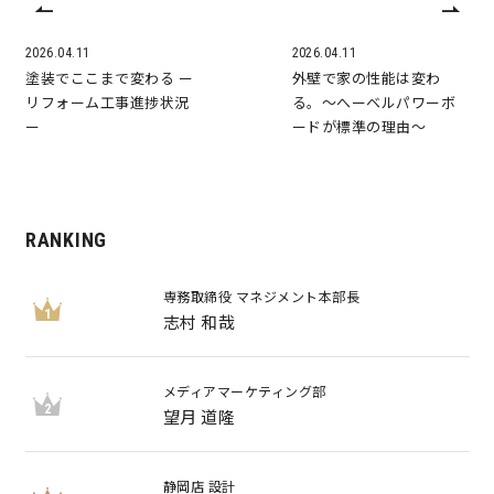
2026.04.11
2026.04.11
塗装でここまで変わる ー
外壁で家の性能は変わ
リフォーム工事進捗状況
る。～へーベルパワーボ
ー
ードが標準の理由～
RANKING
専務取締役 マネジメント本部長
1
志村 和哉
メディアマーケティング部
2
望月 道隆
静岡店 設計