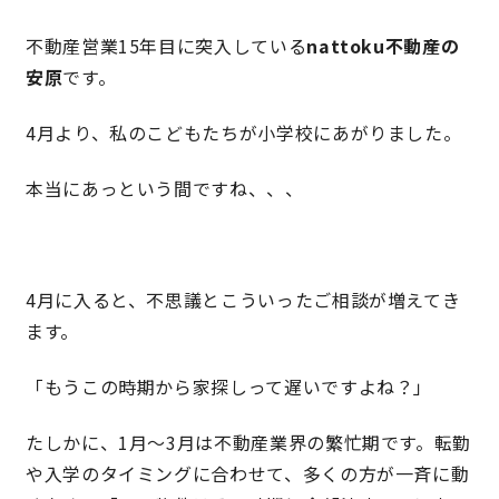
不動産営業15年目に突入している
nattoku不動産の
安原
です。
営業時間／10:00～20:00 定休日／年末年始
タップで電話をかける
4月より、私のこどもたちが小学校にあがりました。
本当にあっという間ですね、、、
来店・見学予約
OWNER’S SITE オーナーズサイト
4月に入ると、不思議とこういったご相談が増えてき
ます。
nattoku
グループコーポレートサイト
「もうこの時期から家探しって遅いですよね？」
たしかに、1月〜3月は不動産業界の繁忙期です。転勤
や入学のタイミングに合わせて、多くの方が一斉に動
nattoku住宅 10のこだわり