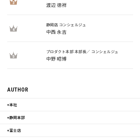
3
渡辺 徳祥
静岡店 コンシェルジュ
4
中西 永吉
プロダクト本部 本部長／ コンシェルジュ
5
中野 昭博
AUTHOR
本社
静岡本部
富士店