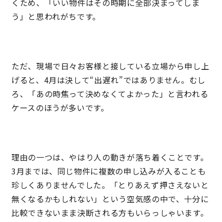
くため、「いい物件はその時期に全部決まってしま
う」と思われがちです。
理想の暮らしを引き出すデザイン力
家具まで標準仕様の空間コーディネート
ただ、現場で日々お客様と接している立場から申し上
げると、4月は決して“出遅れ”ではありません。むし
身体に優しい自然素材の家
ろ、「あの時焦って決めなくてよかった」と言われる
ケースのほうが多いです。
耐震等級3 & 許容応力度計算 全棟標準
徹底したコストダウンの追求
理由の一つは、やはり人の動きが落ち着くことです。
頑丈で長持ちの外壁
3月までは、同じ物件に複数の申し込みが入ることも
珍しくありませんでした。「とりあえず押さえないと
2030年の省エネ基準住宅
無くなるかもしれない」という空気感の中で、十分に
比較できないまま決断される方もいらっしゃいます。
100年点検住宅